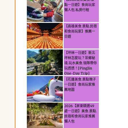
點一日遊】食尚玩家
懶人包.私房行程
【高雄美食.景點.民宿
和食尚玩家】推薦一
日遊
【坪林一日遊】新北
坪林怎麼玩？茶鄉秘
境.玩水美食.領隊帶你
玩透透！[Pinglin
One-Day Trip]
How to explore
【花蓮美食.景點親子
Pinglin, New
一日遊】食尚玩家推
Taipei? Tea Village
薦地圖
Secrets, Water
Activities & Food,
Let the guide take
2026【屏東精選49
you through it all!
處一日遊】美食.景點.
民宿和食尚玩家推薦
懶人包