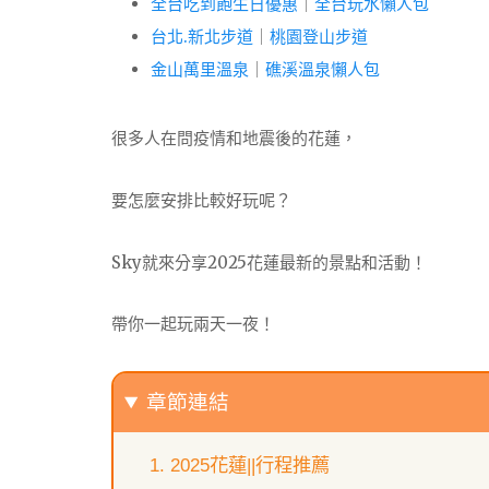
全台吃到飽生日優惠
｜
全台玩水懶人包
台北.新北步道
｜
桃園登山步道
金山萬里溫泉
｜
礁溪溫泉懶人包
很多人在問疫情和地震後的花蓮，
要怎麼安排比較好玩呢？
Sky就來分享2025花蓮最新的景點和活動！
帶你一起玩兩天一夜！
章節連結
2025花蓮||行程推薦