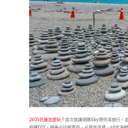
2025花蓮怎麼玩？
這次就讓領隊Sky帶你深旅行，
麻糬DIY、網美必訪將軍府、必買伴手禮、40年