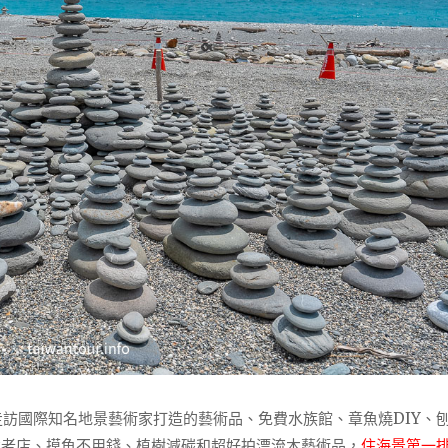
走訪國際知名地景藝術家打造的藝術品、免費水族館、章魚燒DIY、
海鮮老店、摸魚不用錢、植樹減碳和超好拍漂流木藝術品，
住海景第一