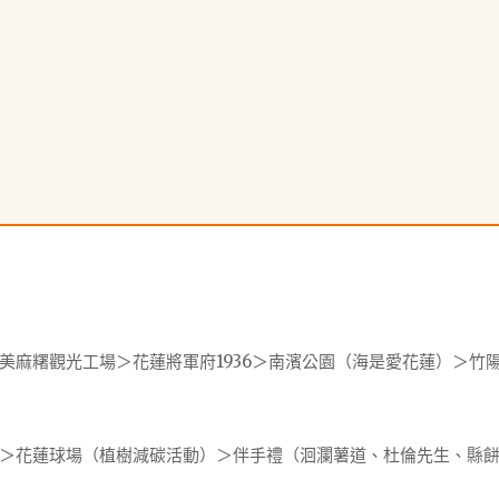
）
美麻糬觀光工場＞花蓮將軍府1936＞南濱公園（海是愛花蓮）＞竹
＞花蓮球場（植樹減碳活動）＞伴手禮（洄瀾薯道、杜倫先生、縣