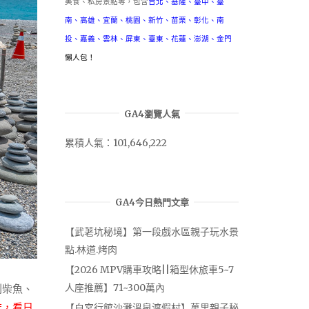
美食、私房景點等，包含
台北
、
基隆
、
臺中
、
臺
南
、
高雄
、
宜蘭
、
桃園
、
新竹
、
苗栗
、
彰化
、
南
投
、
嘉義
、
雲林
、
屏東
、
臺東
、
花蓮
、
澎湖
、
金門
懶人包！
GA4瀏覽人氣
累積人氣：101,646,222
GA4今日熱門文章
【武荖坑秘境】第一段戲水區親子玩水景
點.林道.烤肉
【2026 MPV購車攻略||箱型休旅車5~7
人座推薦】71~300萬內
刨柴魚、
排，看日
【白宮行館沙灘溫泉渡假村】萬里親子秘