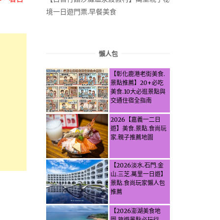
境一日遊門票.早餐美食
懶人包
【彰化鹿港老街美食.
景點推薦】20+必吃
美食.10大必逛景點與
交通住宿全指南
2026【嘉義一二日
遊】美食.景點.食尚玩
家.親子推薦地圖
【2026淡水.石門.金
山.三芝.萬里一日遊】
景點.食尚玩家懶人包
推薦
【2026澎湖美食地
圖.旅遊景點必玩行