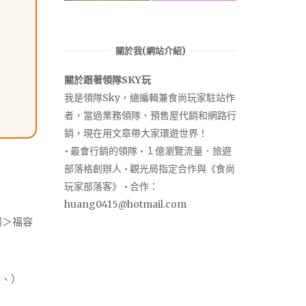
關於我(網站介紹)
關於跟著領隊SKY玩
我是領隊Sky，總編輯兼食尚玩家駐站作
者，當過業務領隊、預售屋代銷和網路行
銷，現在用文章帶大家環遊世界！
• 最會行銷的領隊 • １億瀏覽流量．旅遊
部落格創辦人 • 觀光局指定合作與《食尚
玩家部落客》 • 合作：
huang0415@hotmail.com
陽＞福容
餅、）