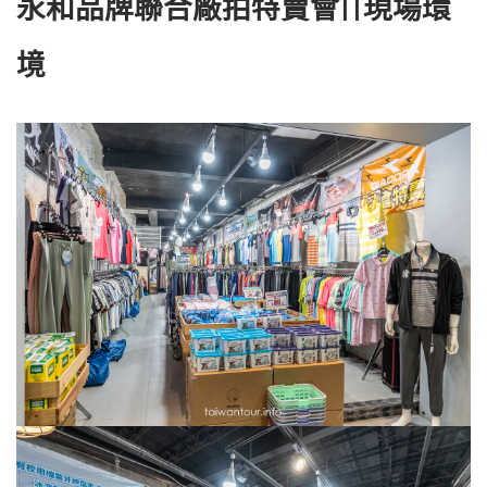
永和品牌聯合廠拍特賣會||現場環
境