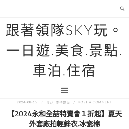
Skip
to
content
跟著領隊SKY玩。
一日遊.美食.景點.
車泊.住宿
2024-08-15
POST A COMMENT
採訪
,
流行時尚
【2024永和全喆特賣會１折起】夏天
外套廠拍輕鋒衣.冰瓷棉