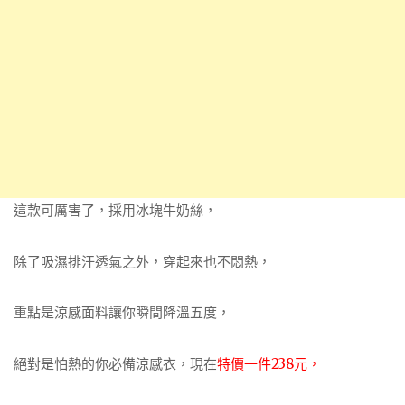
這款可厲害了，採用冰塊牛奶絲，
除了吸濕排汗透氣之外，穿起來也不悶熱，
重點是涼感面料讓你瞬間降溫五度，
絕對是怕熱的你必備涼感衣，現在
特價一件238元，