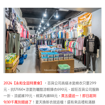
2024【永和全喆特賣會】
，百貨公司高級冰瓷棉衣只要299
元、抗UV60+涼夏防曬酷涼輕鋒衣690元、超狂百貨公司服飾
一折、涼感褲39元、棉質內褲88元，
買五還送一！
即日起到
9/10千萬別錯過了
！夏天換新衣就這檔！還有來店禮和滿額