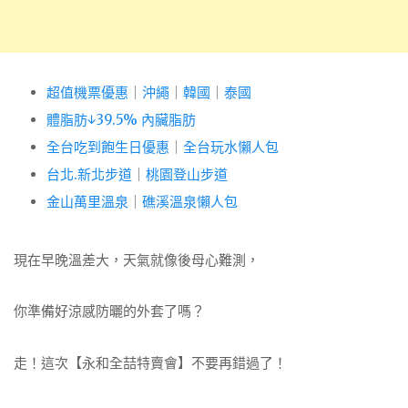
超值機票優惠
｜
沖繩
｜
韓國
｜
泰國
體脂肪↓39.5% 內臟脂肪
全台吃到飽生日優惠
｜
全台玩水懶人包
台北.新北步道
｜
桃園登山步道
金山萬里溫泉
｜
礁溪溫泉懶人包
現在早晚溫差大，天氣就像後母心難測，
你準備好涼感防曬的外套了嗎？
走！這次【永和全喆特賣會】不要再錯過了！