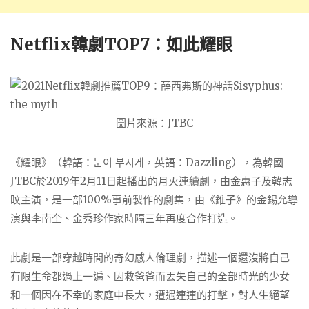
Netflix韓劇TOP7：如此耀眼
圖片來源：JTBC
《耀眼》（韓語：눈이 부시게，英語：Dazzling），為韓國
JTBC於2019年2月11日起播出的月火連續劇，由金惠子及韓志
旼主演，是一部100%事前製作的劇集，由《錐子》的金錫允導
演與李南奎、金秀珍作家時隔三年再度合作打造。
此劇是一部穿越時間的奇幻感人倫理劇，描述一個還沒將自己
有限生命都過上一遍、因救爸爸而丟失自己的全部時光的少女
和一個因在不幸的家庭中長大，遭遇連連的打擊，對人生絕望