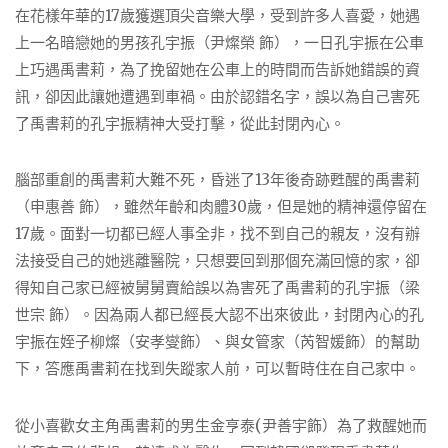
在花樣年華的17歲獲選頂尖音樂大學，受到許多人喜愛，她遇
上一名暗戀她的男孩孔宇振（尹燦榮 飾），一日孔宇振在公車
上巧遇禹書莉，為了挽留她在公車上的時間而告訴她錯誤的資
訊，卻因此讓她遭遇到車禍。由於認錯名字，誤以為自己害死
了禹書莉的孔宇振精神大受打擊，從此封閉內心。
腦部重創的禹書莉大難不死，昏迷了13年後奇跡甦醒的禹書莉
（申惠善 飾），雖然年齡和肉體30歲，但是她的精神還停留在
17歲。面對一切都已經人事全非，找不到自己的親友，沒有辦
法接受自己的她逃離醫院，只想要回到那個充滿回憶的家，卻
得知自己家已經被舅舅賣給誤以為害死了禹書莉的孔宇振（梁
世宗 飾）。因為兩人都已經長大認不出來彼此，封閉內心的孔
宇振在姪子柳燦（安孝燮飾）、與女管家（芮智媛飾）的幫助
下，答應禹書莉在找到失蹤家人前，可以暫時住在自己家中。
從小喜歡女主角禹書莉的男生金亨泰(尹善宇飾）為了救醒她而