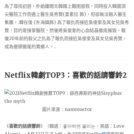
為了尋找初戀，朴勛離開北韓踏上艱困旅程，同時投入韓國頂
尖醫院工作而遇上醫生吳秀賢(姜素拉 飾)，但卻無法融入醫生
集團，.韓在俊 (朴海鎮飾) 為了報仇而接近吳俊奎及其女兒吳秀
賢，目的是接掌醫院，然後將吳俊奎的心血結晶徹底摧毀，報
復20年前的殺父之仇為了報仇而接近吳俊奎及其女兒吳秀賢，
成為徹頭徹尾的異鄉人。..
Netflix韓劇TOP3：喜歡的話請響鈴2
圖片來源：namooactor
《
喜歡的話請響鈴
》（韓語：
좋아하면 울리는
，英語：
Love