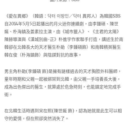
《愛在異鄉》（韓語：닥터 이방인／닥터 異邦人）為韓國SBS
自2014年5月5日起播出的月火迷你連續劇，由李鍾碩、陳世
娫、朴海鎮及姜素拉主演，由《城市獵人》、《主君的太陽》
陳赫導演與《漢城別曲-正》朴進宇作家聯手打造，講述生於南
韓卻在北韓長大的天才醫生朴勛（李鍾碩飾）和南韓精英醫生
韓在俊（朴海鎮飾）與陰謀對抗的故事。
男主角朴勛(李鍾碩 飾)是擁有謎樣過去的天才胸腔外科醫師，
童年時期和父親一起被綁架到北韓，由父親一手培養長大後，
成為出色傑出的醫生，就算處於危急時刻，也能鎮定地完成手
術。
在北韓生活時遇到宋在熙(陳世娫 飾)，認為她就是此生可以相
守的愛情，但在熙卻突然消失了。