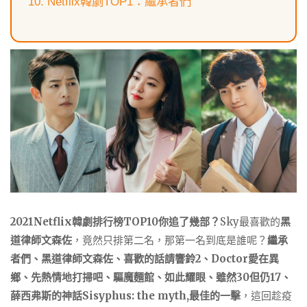
Netflix韓劇TOP1：繼承者們
2021Netflix韓劇排行榜TOP10你追了幾部？
Sky最喜歡的
黑
道律師文森佐
，竟然只排第二名，那第一名到底是誰呢？
繼承
者們、黑道律師文森佐、喜歡的話請響鈴2、Doctor愛在異
鄉、先熱情地打掃吧、驅魔麵館、如此耀眼、雖然30但仍17、
薛西弗斯的神話Sisyphus: the myth,最佳的一擊
，這回趁疫