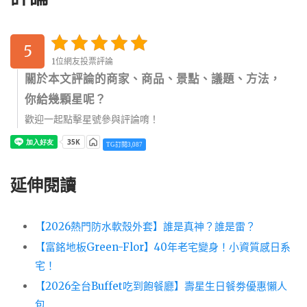
5
1位網友投票評論
關於本文評論的商家、商品、景點、議題、方法，
你給幾顆星呢？
歡迎一起點擊星號參與評論唷！
TG訂閱3,087
延伸閱讀
【2026熱門防水軟殼外套】誰是真神？誰是雷？
【富銘地板Green-Flor】40年老宅變身！小資質感日系
宅！
【2026全台Buffet吃到飽餐廳】壽星生日餐劵優惠懶人
包