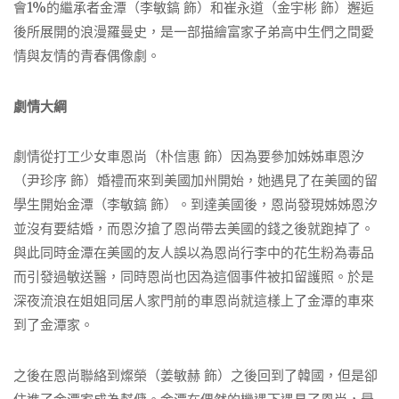
會1%的繼承者金潭（李敏鎬 飾）和崔永道（金宇彬 飾）邂逅
後所展開的浪漫羅曼史，是一部描繪富家子弟高中生們之間愛
情與友情的青春偶像劇。
劇情大綱
劇情從打工少女車恩尚（朴信惠 飾）因為要參加姊姊車恩汐
（尹珍序 飾）婚禮而來到美國加州開始，她遇見了在美國的留
學生開始金潭（李敏鎬 飾）。到達美國後，恩尚發現姊姊恩汐
並沒有要結婚，而恩汐搶了恩尚帶去美國的錢之後就跑掉了。
與此同時金潭在美國的友人誤以為恩尚行李中的花生粉為毒品
而引發過敏送醫，同時恩尚也因為這個事件被扣留護照。於是
深夜流浪在姐姐同居人家門前的車恩尚就這樣上了金潭的車來
到了金潭家。
之後在恩尚聯絡到燦榮（姜敏赫 飾）之後回到了韓國，但是卻