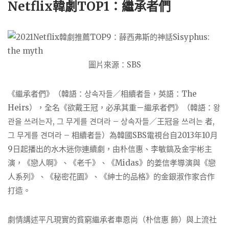
Netflix韓劇TOP1：繼承者們
圖片來源：SBS
《繼承者們》（韓語：상속자들／相續者들，英語：The
Heirs），全名《欲戴王冠，必承其重－繼承者們》（韓語：왕
관을 쓰려는자, 그 무게를 견뎌라 – 상속자들／王冠을 쓰려는 者,
그 무게를 견뎌라 – 相續者들）為韓國SBS電視台自2013年10月
9日起播出的水木迷你連續劇，由朴信惠、李敏鎬及金宇彬主
演，《戀人啊》、《老千》、《Midas》的姜信孝導演與《戀
人系列》、《秘密花園》、《紳士的品格》的金銀淑作家合作
打造。
劇情講述平凡現實的貧窮繼承者車恩尚（朴信惠 飾）與上流社