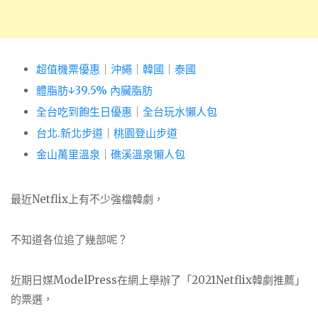
超值機票優惠
｜
沖繩
｜
韓國
｜
泰國
體脂肪↓39.5% 內臟脂肪
全台吃到飽生日優惠
｜
全台玩水懶人包
台北.新北步道
｜
桃園登山步道
金山萬里溫泉
｜
礁溪溫泉懶人包
最近Netflix上有不少強檔韓劇，
不知道各位追了幾部呢？
近期日媒ModelPress在網上舉辦了「2021Netflix韓劇推薦」
的票選，