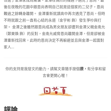
住進了金潭家成為幫傭。金潭在偶然的機遇下遇見了恩尚，最
後在夜晚的花園中跟恩尚表明自己就是這個家的二兒子，恩尚
難過之餘轉身離開。 金潭重新就讀高中再次遇見了恩尚，但時
不時就跟之前一直有心結的永道（金宇彬 飾）發生爭吵與打
架。 金潭之後雖然跟恩尚成為男女朋友卻遭到金潭父親金南允
（鄭東煥 飾）的反對，金南允威脅恩尚離開金潭，但是卻被金
潭重新找回來，此時的恩尚決定不再躲避並且與金潭一起面對
家人…
你的支持是我發文的動力，請幫文章隨手按個
讚，
有分享和留
言會更開心喔！
評論