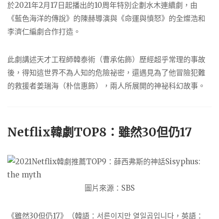
於2021年2月17日起播出的10周年特別企劃水木連續劇，由
《藍色海洋的傳說》的陳赫導演與《命運與憤怒》的全燦浩和
李濟仁編劇合作打造。
此劇講述天才工程師韓泰術（曹承佑飾）歷經超乎常理的事故
後，得知這世界不為人知的危險祕密，還遇見為了他冒險犯難
的救援者姜瑞海（朴信惠飾），兩人所展開的神祕科幻故事。
Netflix韓劇TOP8：雖然30但仍17
圖片來源：SBS
《雖然30但仍17》（韓語：서른이지만 열일곱입니다，英語：