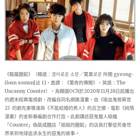
《驅魔麵館》（韓語：경이로운 소문／驚異로운 所聞 gyeong-
iloun somun[註 1]，直譯：《驚奇的傳聞》，英語：The
Uncanny Counter），為韓國OCN於2020年11月28日起播出
的週末經典電視劇，改編自同名網路漫畫，由《吸血鬼檢察官
2》的劉先東導演與《不能結婚的男人》的呂芝娜、電影《純情
漫畫》的金新春編劇合作打造。此劇講述惡鬼獵人組織
「Counter」偽裝成麵店「姐姐的麵館」的店員打擊從死後世
界來到地球追求永生的惡鬼的故事。