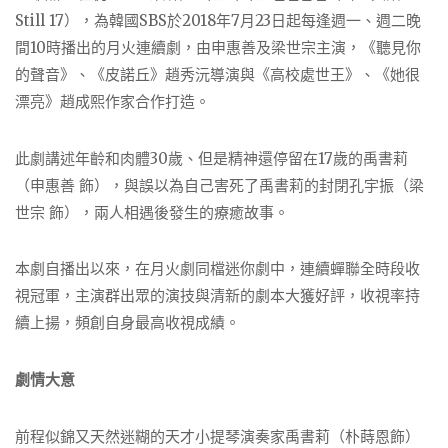
Still 17），為韓國SBS於2018年7月23日起每逢週一、週二晚
間10時播出的月火連續劇，由申惠善及梁世宗主演，《聽見你
的聲音》、《皮諾丘》趙秀沅導演與《高校處世王》、《她很
漂亮》趙成熙作家合作打造。
此劇講述年齡和肉體30歲、但是精神還停留在17歲的禹書莉
（申惠善 飾），與誤以為自己害死了禹書莉的封閉孔宇振（梁
世宗 飾），兩人相遇後發生的療癒故事。
本劇自播出以來，在月火劇同檔迷你劇中，連續蟬聯全時段收
視冠軍，主演群出眾的演技與清新的劇本大獲好評，收視率持
續上揚，頻創自身最高收視成績。
劇情大意
前程似錦又天然迷糊的天才小提琴演奏家禹書莉（朴蒔恩飾）