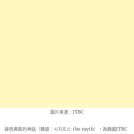
圖片來源：JTBC
薛西弗斯的神話（韓語：시지프스: the myth），為韓國JTBC