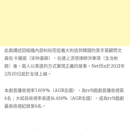
此劇講述因組織內部糾紛而從義大利逃到韓國的黑手黨顧問文
森佐·卡薩諾（宋仲基飾），在遇上流氓律師洪車瑛（全汝彬
飾）後，兩人以黑道的方式實現正義的故事。Netflix於2021年
2月20日起於全球上線。
本劇首播收視率7.659%（AGB全國），為tvN戲劇首播收視第
4名；大結局收視率高達14.636%（AGB全國），成為tvN戲劇
最高收視紀錄第6名。