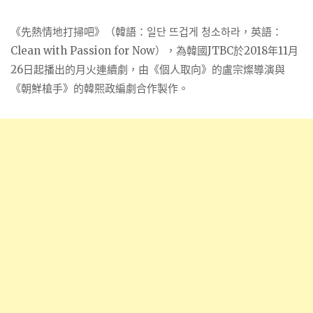
《先熱情地打掃吧》（韓語：일단 뜨겁게 청소하라，英語：
Clean with Passion for Now），為韓國JTBC於2018年11月
26日起播出的月火連續劇，由《個人取向》的盧宗燦導演與
《朝鮮槍手》的韓熙政編劇合作製作。