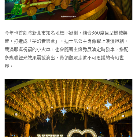
今年也首創將新北市知名地標耶誕樹，結合360度巨型機械裝
置，打造成「夢幻音樂盒」，迪士尼公主肖像躍上浪漫燈箱，
載滿耶誕祝福的小火車，也會隨著主燈秀展演定時發車，搭配
多媒體聲光效果震撼演出，帶領觀眾走進不可思議的奇幻世
界。