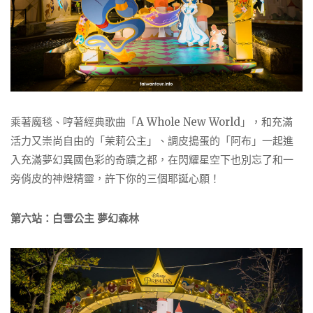
乘著魔毯、哼著經典歌曲「A Whole New World」，和充滿
活力又崇尚自由的「茉莉公主」、調皮搗蛋的「阿布」一起進
入充滿夢幻異國色彩的奇蹟之都，在閃耀星空下也別忘了和一
旁俏皮的神燈精靈，許下你的三個耶誕心願！
第六站：白雪公主 夢幻森林