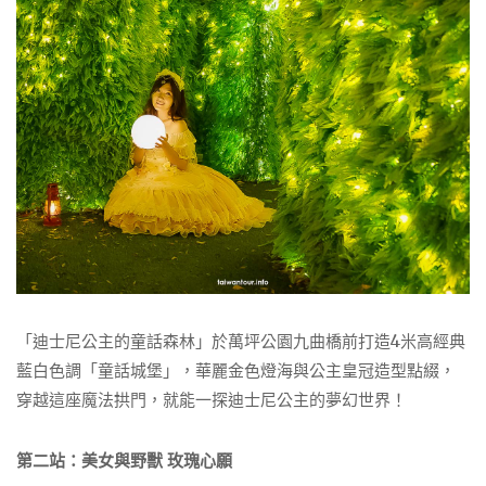
「迪士尼公主的童話森林」於萬坪公園九曲橋前打造4米高經典
藍白色調「童話城堡」，華麗金色燈海與公主皇冠造型點綴，
穿越這座魔法拱門，就能一探迪士尼公主的夢幻世界！
第二站：美女與野獸 玫瑰心願