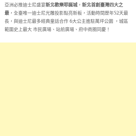
亞洲必推迪士尼盛宴
新北歡樂耶誕城
，
新北首創臺灣四大之
最
，全臺唯一迪士尼光雕投影點亮新板，活動時間歷年52天最
長，與迪士尼最多經典童話合作 6大公主進駐萬坪公園 ，城區
範圍史上最大 市民廣場、站前廣場、府中商圈同慶！