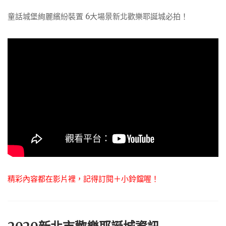
童話城堡絢麗繽紛裝置 6大場景新北歡樂耶誕城必拍！
精彩內容都在影片裡，記得訂閱＋小鈴鐺喔！