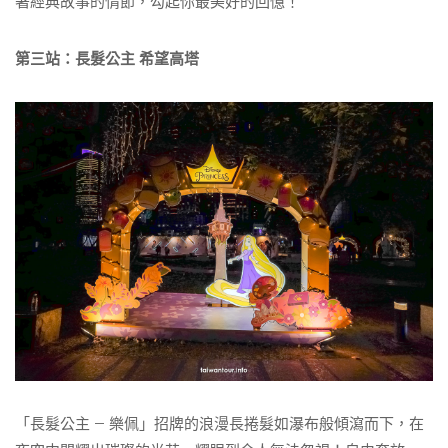
著經典故事的情節，勾起你最美好的回憶！
第三站：長髮公主 希望高塔
「長髮公主 – 樂佩」招牌的浪漫長捲髮如瀑布般傾瀉而下，在