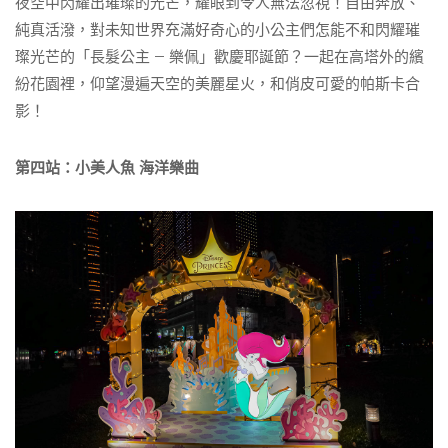
夜空中閃耀出璀璨的光芒，耀眼到令人無法忽視！自由奔放、
純真活潑，對未知世界充滿好奇心的小公主們怎能不和閃耀璀
璨光芒的「長髮公主 – 樂佩」歡慶耶誕節？一起在高塔外的繽
紛花園裡，仰望漫遍天空的美麗星火，和俏皮可愛的帕斯卡合
影！
第四站：小美人魚 海洋樂曲