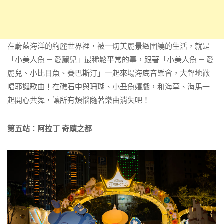
在蔚藍海洋的絢麗世界裡，被一切美麗景緻圍繞的生活，就是
「小美人魚 – 愛麗兒」最稀鬆平常的事，跟著「小美人魚 – 愛
麗兒、小比目魚、賽巴斯汀」一起來場海底音樂會，大聲地歡
唱耶誕歌曲！在礁石中與珊瑚、小丑魚嬉戲，和海草、海馬一
起開心共舞，讓所有煩惱隨著樂曲消失吧！
第五站：阿拉丁 奇蹟之都