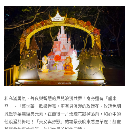
和充滿勇氣、善良與智慧的貝兒浪漫共舞！身旁還有「盧米
亞」、「葛世華」歡樂伴舞，更有最浪漫的玫瑰花、玫瑰色調
城堡等華麗經典元素，在最後一片玫瑰花瓣掉落前，和心中的
他浪漫共舞吧！「美女與野獸」的場景夜晚來看更華麗！刻畫