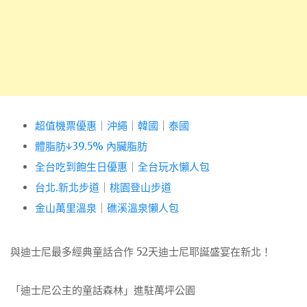
超值機票優惠
｜
沖繩
｜
韓國
｜
泰國
體脂肪↓39.5% 內臟脂肪
全台吃到飽生日優惠
｜
全台玩水懶人包
台北.新北步道
｜
桃園登山步道
金山萬里溫泉
｜
礁溪溫泉懶人包
與迪士尼最多經典童話合作 52天迪士尼耶誕盛宴在新北！
「迪士尼公主的童話森林」進駐萬坪公園