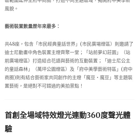
區範圍延伸至府中商圈，打造不同主題區域，揭開府中美學新
風貌。
藝術裝置數量歷年來最多：
共48座，包含「市民經典童話世界」(市民廣場燈區）則邀請了
迪士尼動畫中角色裝置主燈齊聚一堂；「站前夢幻莊園」（站
前廣場燈區）打造結合花語與藝術的互動裝置；「迪士尼公主
的童話森林」（萬坪公園燈區）及「府中美學藝術特區」(府中
商圈)則有結合藝術家共同創作的主燈「魔豆‧魔豆」等主題裝
置藝術，是絕對不可錯過的美拍景點！
首創全場域特效燈光連動360度聲光體
驗