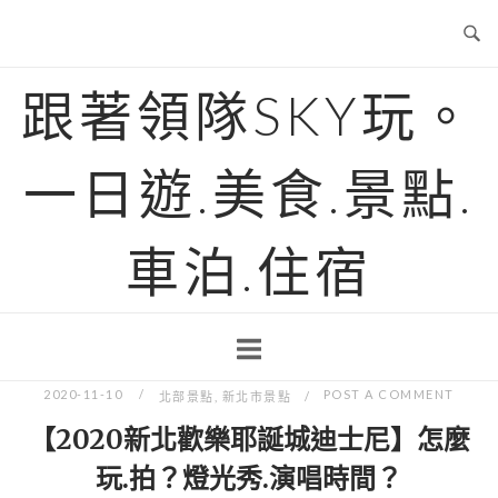
Skip
to
content
跟著領隊SKY玩。
一日遊.美食.景點.
車泊.住宿
2020-11-10
POST A COMMENT
北部景點
,
新北市景點
【2020新北歡樂耶誕城迪士尼】怎麼
玩.拍？燈光秀.演唱時間？