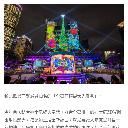
新北歡樂耶誕城最知名的「全臺面積最大光雕秀」，
今年首次結合迪士尼經典童話，打造全臺唯一的迪士尼3D光雕
雷射投影秀，搭配迪士尼全新編曲，就是要讓大家感受耳目一
新的迪士尼盛宴！來自新加坡的光雕技術團隊，結合十部風格