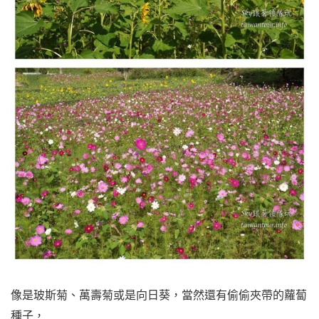
像是玻斯菊、萬壽菊或是向日葵，當然還有偷偷夾帶的蘿蔔
種子，