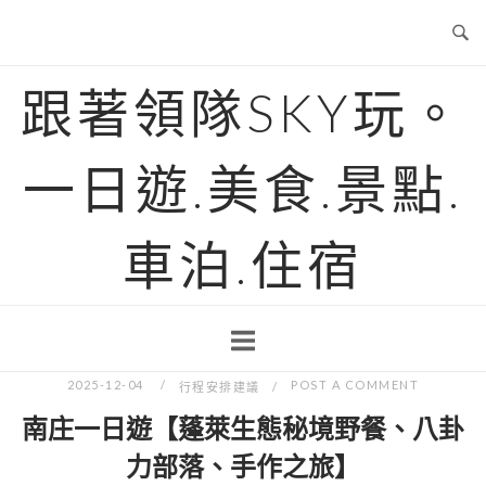
Skip
to
content
跟著領隊SKY玩。
一日遊.美食.景點.
車泊.住宿
2025-12-04
POST A COMMENT
行程安排建議
南庄一日遊【蓬萊生態秘境野餐、八卦
力部落、手作之旅】