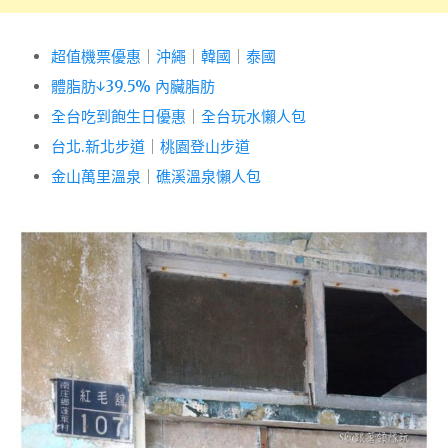
超值機票優惠
｜
沖繩
｜
韓國
｜
泰國
體脂肪↓39.5% 內臟脂肪
全台吃到飽生日優惠
｜
全台玩水懶人包
台北.新北步道
｜
桃園登山步道
金山萬里溫泉
｜
礁溪溫泉懶人包