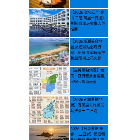
【2026淡水.石門.金
山.三芝.萬里一日遊】
景點.食尚玩家懶人包
推薦
【2026澎湖美食地
圖.旅遊景點必玩行
程】民宿.食尚玩家推
薦.國際海上花火節
【南投景點地圖】兩
天一夜行程美食推薦.
民宿和食尚玩家
【2026宜蘭景點地
圖】宜蘭最夯旅遊景
點推薦一.二日遊
2026【台東景點.美
食一.二日遊】民宿和
食尚玩家推薦懶人包