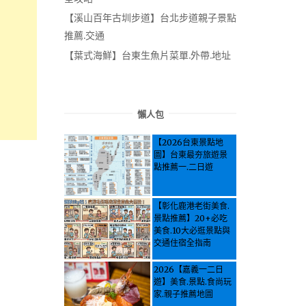
【溪山百年古圳步道】台北步道親子景點
推薦.交通
【葉式海鮮】台東生魚片菜單.外帶.地址
懶人包
【2026台東景點地
圖】台東最夯旅遊景
點推薦一.二日遊
【彰化鹿港老街美食.
景點推薦】20+必吃
美食.10大必逛景點與
交通住宿全指南
2026【嘉義一二日
遊】美食.景點.食尚玩
家.親子推薦地圖