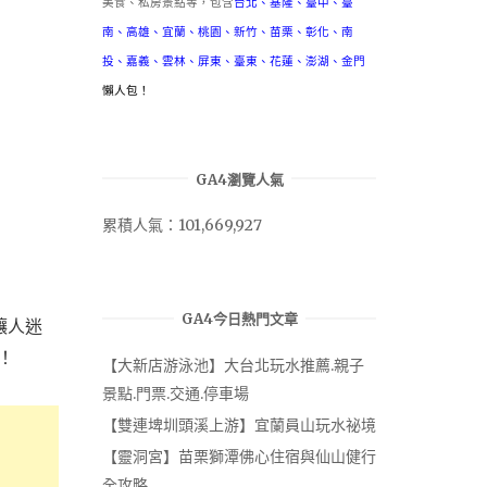
美食、私房景點等，包含
台北
、
基隆
、
臺中
、
臺
南
、
高雄
、
宜蘭
、
桃園
、
新竹
、
苗栗
、
彰化
、
南
投
、
嘉義
、
雲林
、
屏東
、
臺東
、
花蓮
、
澎湖
、
金門
懶人包！
GA4瀏覽人氣
累積人氣：101,669,927
GA4今日熱門文章
讓人迷
！
【大新店游泳池】大台北玩水推薦.親子
景點.門票.交通.停車場
【雙連埤圳頭溪上游】宜蘭員山玩水祕境
【靈洞宮】苗栗獅潭佛心住宿與仙山健行
全攻略