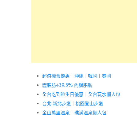
超值機票優惠
｜
沖繩
｜
韓國
｜
泰國
體脂肪↓39.5% 內臟脂肪
全台吃到飽生日優惠
｜
全台玩水懶人包
台北.新北步道
｜
桃園登山步道
金山萬里溫泉
｜
礁溪溫泉懶人包