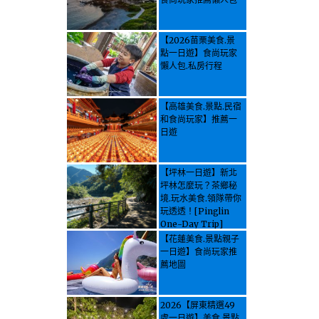
【2026苗栗美食.景
點一日遊】食尚玩家
懶人包.私房行程
【高雄美食.景點.民宿
和食尚玩家】推薦一
日遊
【坪林一日遊】新北
坪林怎麼玩？茶鄉秘
境.玩水美食.領隊帶你
玩透透！[Pinglin
One-Day Trip]
How to explore
【花蓮美食.景點親子
Pinglin, New
一日遊】食尚玩家推
Taipei? Tea Village
薦地圖
Secrets, Water
Activities & Food,
Let the guide take
2026【屏東精選49
you through it all!
處一日遊】美食.景點.