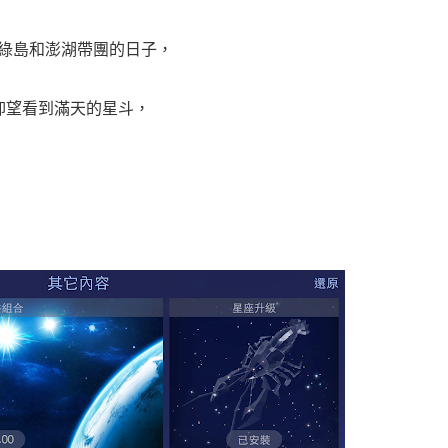
到在綠島和澎湖帶團的日子，
仰望看到滿天的星斗，