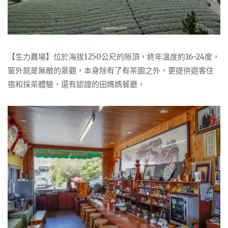
【生力農場】位於海拔1250公尺的隙頂，終年溫度約16-24度，
窗外就是無敵的景觀，本身除有了有茶園之外，更提供遊客住
宿和採茶體驗，還有認證的田媽媽餐廳，