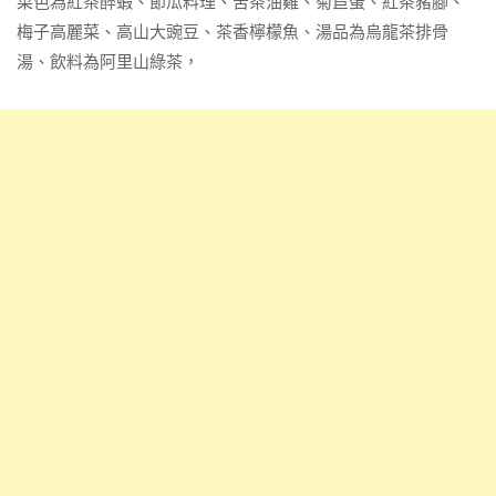
菜色為紅茶醉蝦、節瓜料理、苦茶油雞、菊苣蛋、紅茶豬腳、
梅子高麗菜、高山大豌豆、茶香檸檬魚、湯品為烏龍茶排骨
湯、飲料為阿里山綠茶，