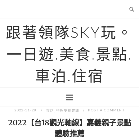
Skip
to
content
跟著領隊SKY玩。
一日遊.美食.景點.
車泊.住宿
2022-11-28
POST A COMMENT
採訪
,
行程安排建議
2022【台18觀光軸線】嘉義親子景點
體驗推薦