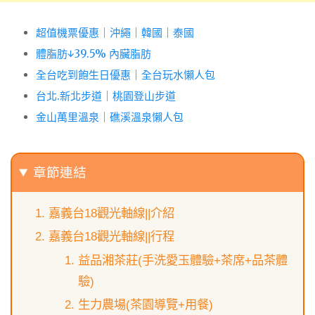
超值機票優惠
｜
沖繩
｜
韓國
｜
泰國
體脂肪↓39.5% 內臟脂肪
全台吃到飽生日優惠
｜
全台玩水懶人包
台北.新北步道
｜
桃園登山步道
金山萬里溫泉
｜
礁溪溫泉懶人包
章節連結
嘉義台18觀光軸線||介紹
嘉義台18觀光軸線||行程
益品湘茶莊(手洗愛玉體驗+茶席+品茶體
驗)
生力農場(茶園導覽+用餐)