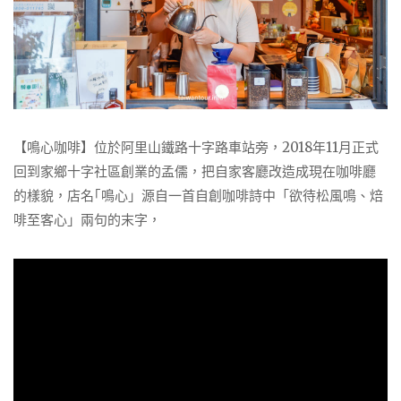
【鳴心咖啡】位於阿里山鐵路十字路車站旁，2018年11月正式
回到家鄉十字社區創業的孟儒，把自家客廳改造成現在咖啡廳
的樣貌，店名｢鳴心」源自一首自創咖啡詩中「欲待松風鳴、焙
啡至客心」兩句的末字，