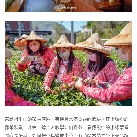
來到阿里山的茶葉產區，有機會當然要預約體驗，穿上繽紛的
採茶裝戴上斗笠，聽主人教學如何採茶，看傳說中的小綠葉蟬
到底長怎樣，如何把茶葉變成蜜香！有時間當然要坐下來品嚐