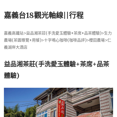
嘉義台18觀光軸線||行程
嘉義高鐵站>益品湘茶莊(手洗愛玉體驗+茶席+品茶體驗)>生力
農場(茶園導覽+用餐)>十字鳴心咖啡(咖啡品評)>櫻田農場>仁
義湖岸大酒店
益品湘茶莊(手洗愛玉體驗+茶席+品茶
體驗)