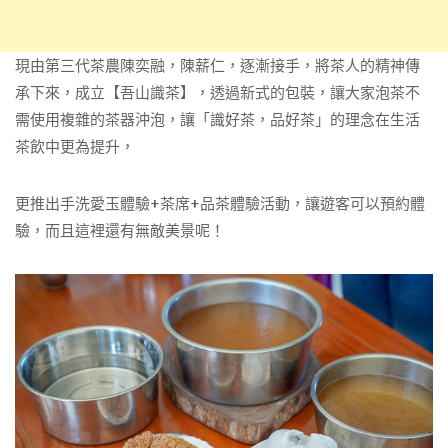
現由第三代茶農陳奕融，陳薪仁，逐漸接手，將茶人的精神傳
承下來，成立【吾山識茶】，透過新式的包裝，讓大家泡茶不
需使用複雜的茶器沖泡，讓「識好茶，品好茶」的理念在生活
茶飲中更為提升，
更推出手洗愛玉體驗+茶席+品茶體驗活動，讓遊客可以預約體
驗，而且這裡還有無敵美景呢！