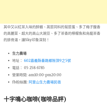
其中又以紅茶入味的醉蝦、萵苣同科的菊苣蛋、多了梅子酸香
的高麗菜、超大的高山大豌豆、多了茶香的檸檬魚和烏龍茶香
的排骨湯，讓Sky印象深刻！
生力農場
地址：
602嘉義縣番路鄉隙頂9之5號
電話： 05 258 6785
營業時間: am10:00-pm20:00
fb粉絲團:
阿里山生力農場民宿
十字鳴心咖啡(咖啡品評)