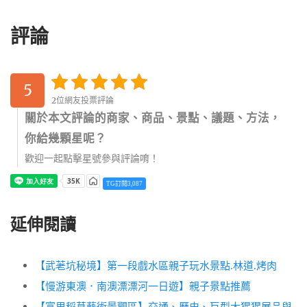
評論
5
2位網友投票評論
關於本文評論的商家、商品、景點、議題、方法，
你給幾顆星呢？
歡迎一起點擊星號參與評論唷！
TG訂閱3,087
延伸閱讀
【武荖坑秘境】第一段戲水區親子玩水景點.林道.烤肉
【慢游東澳．南澳漂漂河一日遊】親子景點推薦
【富里稻草藝術景觀區】交通、歷史、巨型大猩猩展品與