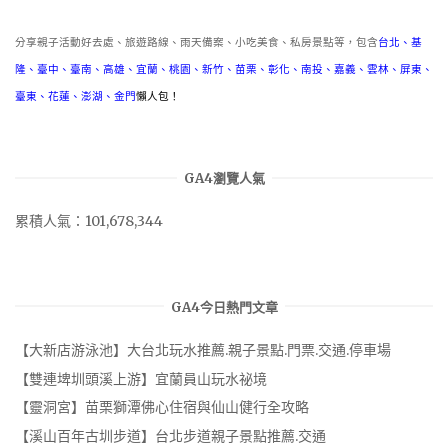
分享親子活動好去處、旅遊路線、雨天備案、小吃美食、私房景點等，包含
台北
、
基
隆
、
臺中
、
臺南
、
高雄
、
宜蘭
、
桃園
、
新竹
、
苗栗
、
彰化
、
南投
、
嘉義
、
雲林
、
屏東
、
臺東
、
花蓮
、
澎湖
、
金門
懶人包！
GA4瀏覽人氣
累積人氣：101,678,344
GA4今日熱門文章
【大新店游泳池】大台北玩水推薦.親子景點.門票.交通.停車場
【雙連埤圳頭溪上游】宜蘭員山玩水祕境
【靈洞宮】苗栗獅潭佛心住宿與仙山健行全攻略
【溪山百年古圳步道】台北步道親子景點推薦.交通