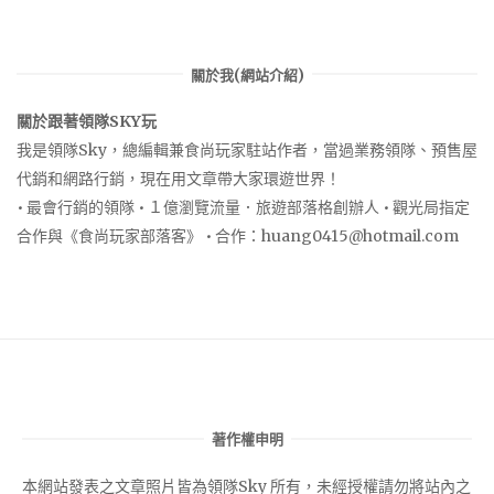
關於我(網站介紹)
關於跟著領隊SKY玩
我是領隊Sky，總編輯兼食尚玩家駐站作者，當過業務領隊、預售屋
代銷和網路行銷，現在用文章帶大家環遊世界！
• 最會行銷的領隊 • １億瀏覽流量．旅遊部落格創辦人 • 觀光局指定
合作與《食尚玩家部落客》 • 合作：
huang0415@hotmail.com
著作權申明
本網站發表之文章照片皆為領隊Sky 所有，未經授權請勿將站內之