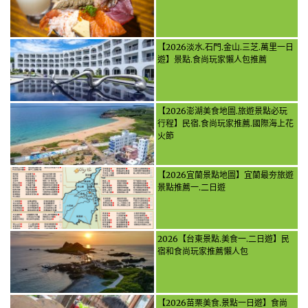
【2026淡水.石門.金山.三芝.萬里一日
遊】景點.食尚玩家懶人包推薦
【2026澎湖美食地圖.旅遊景點必玩
行程】民宿.食尚玩家推薦.國際海上花
火節
【2026宜蘭景點地圖】宜蘭最夯旅遊
景點推薦一.二日遊
2026【台東景點.美食一.二日遊】民
宿和食尚玩家推薦懶人包
【2026苗栗美食.景點一日遊】食尚