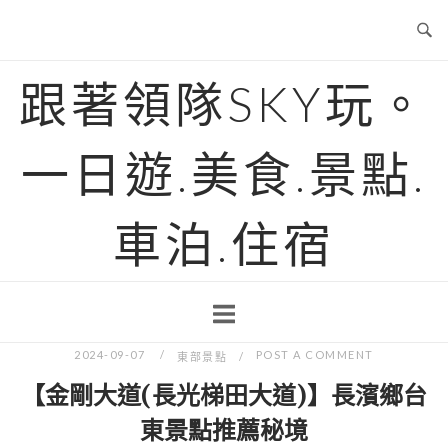
Skip
to
content
跟著領隊SKY玩。
一日遊.美食.景點.
車泊.住宿
2024-09-07
POST A COMMENT
東部景點
【金剛大道(長光梯田大道)】長濱鄉台
東景點推薦秘境