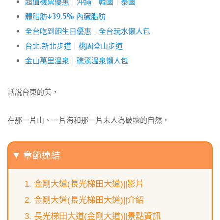
超值機票優惠
｜
沖繩
｜
韓國
｜
泰國
體脂肪↓39.5% 內臟脂肪
全台吃到飽生日優惠
｜
全台玩水懶人包
台北.新北步道
｜
桃園登山步道
金山萬里溫泉
｜
礁溪溫泉懶人包
話說台東的美，
在那一片山、一片海和那一片未人為破壞的自然，
章節連結
金剛大道(長光梯田大道)||影片
金剛大道(長光梯田大道)||介紹
長光梯田大道(金剛大道)||景點資訊