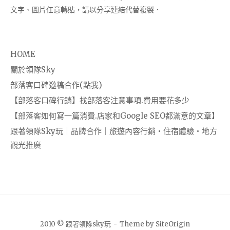
文字、圖片任意轉貼，請以分享連結代替複製．
HOME
關於領隊Sky
部落客口碑邀稿合作(點我)
【部落客口碑行銷】找部落客注意事項.費用要花多少
【部落客如何寫一篇消費.店家和Google SEO都滿意的文章】
跟著領隊Sky玩｜品牌合作｜旅遊內容行銷・住宿體驗・地方
觀光推廣
2010 © 跟著領隊sky玩
Theme by
SiteOrigin