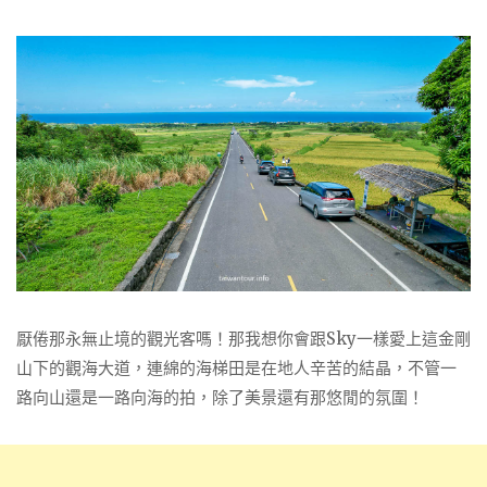
厭倦那永無止境的觀光客嗎！那我想你會跟Sky一樣愛上這金剛
山下的觀海大道，連綿的海梯田是在地人辛苦的結晶，不管一
路向山還是一路向海的拍，除了美景還有那悠閒的氛圍！