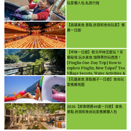
玩家懶人包.私房行程
【高雄美食.景點.民宿和食尚玩家】推
薦一日遊
【坪林一日遊】新北坪林怎麼玩？茶
鄉秘境.玩水美食.領隊帶你玩透透！
[Pinglin One-Day Trip] How to
explore Pinglin, New Taipei? Tea
Village Secrets, Water Activities &
Food, Let the guide take you
【花蓮美食.景點親子一日遊】食尚玩
through it all!
家推薦地圖
2026【屏東精選49處一日遊】美食.
景點.民宿和食尚玩家推薦懶人包