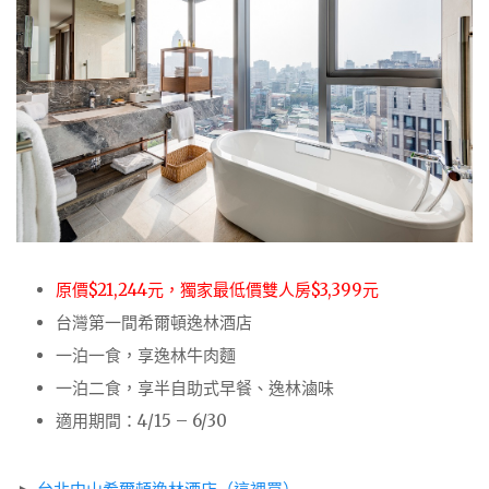
原價$21,244元，獨家最低價雙人房$3,399元
台灣第一間希爾頓逸林酒店
一泊一食，享逸林牛肉麵
一泊二食，享半自助式早餐、逸林滷味
適用期間：4/15 – 6/30