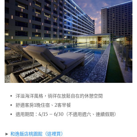
洋溢海洋風格，徜徉在放鬆自在的休憩空間
舒適客房1晚住宿、2客早餐
適用期間：4/15 – 6/30（不適用週六、連續假期）
►
和逸飯店桃園館（這裡買）