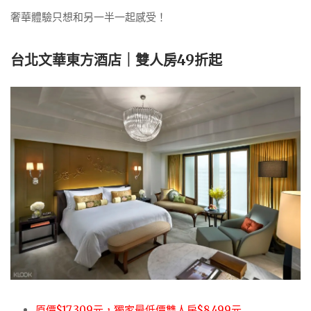
奢華體驗只想和另一半一起感受！
台北文華東方酒店｜雙人房49折起
原價$17,309元，獨家最低價雙人房$8,499元