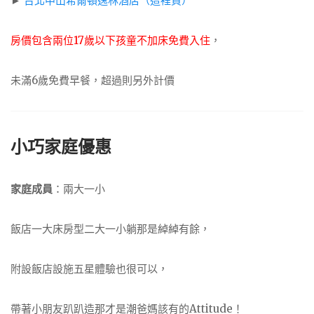
►
台北中山希爾頓逸林酒店（這裡買）
房價包含兩位17歲以下孩童不加床免費入住
，
未滿6歲免費早餐，超過則另外計價
小巧家庭優惠
家庭成員
：兩大一小
飯店一大床房型二大一小躺那是綽綽有餘，
附設飯店設施五星體驗也很可以，
帶著小朋友趴趴造那才是潮爸媽該有的Attitude！