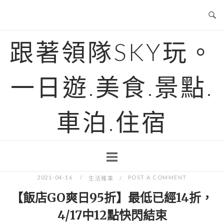
Skip
to
content
跟著領隊SKY玩。
一日遊.美食.景點.
車泊.住宿
2021-04-16
POST A COMMENT
生活雜事
【飯店GO爽日95折】最低已經14折，
4/17中12點快閃結束