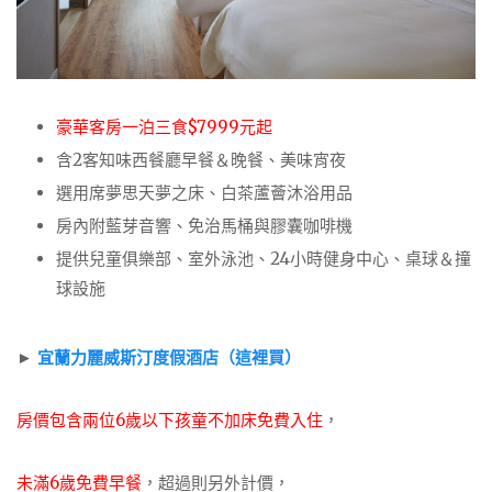
豪華客房一泊三食$7999元起
含2客知味西餐廳早餐＆晚餐、美味宵夜
選用席夢思天夢之床、白茶蘆薈沐浴用品
房內附藍芽音響、免治馬桶與膠囊咖啡機
提供兒童俱樂部、室外泳池、24小時健身中心、桌球＆撞
球設施
►
宜蘭力麗威斯汀度假酒店（這裡買）
房價包含兩位6歲以下孩童不加床免費入住
，
未滿6歲免費早餐
，超過則另外計價，