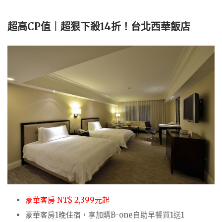
超高CP值｜超狠下殺14折！台北西華飯店
豪華客房 NT$ 2,399元起
豪華客房1晚住宿，享加購B-one自助早餐買1送1