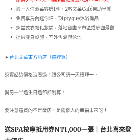
週一入住豪華客房1晚、2客文華Café自助早餐
免費享房內迷你吧、Diptyque沐浴備品
穿堂式衣帽化妝間，落地窗盡享市區或庭園景觀
提供健身設施、室外恆溫游泳池
►
台北文華東方酒店（這裡買）
說實話這價格沒看過！跟公司請一天禮拜一，
幫另一半過生日過節都划算！
要注意這買的不是飯店，是兩個人的幸福未來呀！
送SPA按摩抵用券NT1,000一張｜台北喜來登