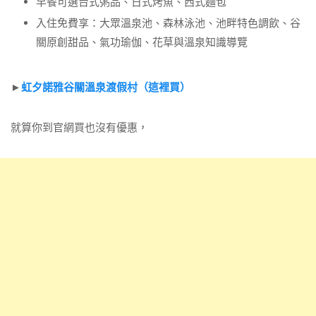
早餐可選台式粥品、日式烤魚、西式麵包
入住免費享：大眾溫泉池、森林泳池、池畔特色調飲、谷
關原創甜品、氣功瑜伽、花草與溫泉知識導覽
►
虹夕諾雅谷關溫泉渡假村（這裡買）
就算你到官網買也沒有優惠，