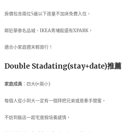
房價包含兩位5歲以下孩童不加床免費入住，
鄰近華泰名品城、IKEA青埔館還有XPARK，
適合小家庭週末輕旅行！
Double Stadating(stay+date)推薦
家庭成員
：四大(+兩小)
每個人從小到大一定有一個拜把兄弟或是牽手閨蜜，
不妨到飯店一起宅度假培養感情，