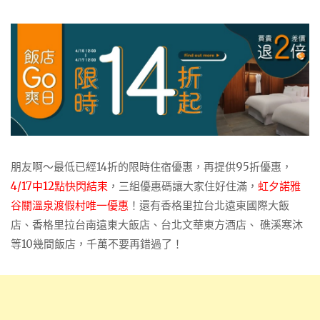
朋友啊～最低已經14折的限時住宿優惠，再提供95折優惠，
4/17中12點快閃結束
，三組優惠碼讓大家住好住滿，
虹夕諾雅
谷關溫泉渡假村唯一優惠
！還有香格里拉台北遠東國際大飯
店、香格里拉台南遠東大飯店、台北文華東方酒店、 礁溪寒沐
等10幾間飯店，千萬不要再錯過了！