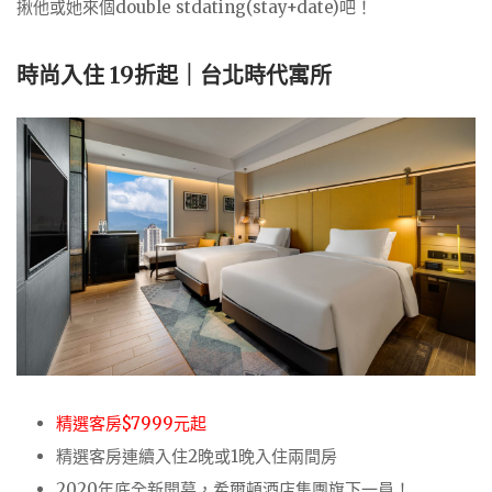
揪他或她來個double stdating(stay+date)吧！
時尚入住 19折起｜台北時代寓所
精選客房$7999元起
精選客房連續入住2晚或1晚入住兩間房
2020年底全新開幕，希爾頓酒店集團旗下一員！