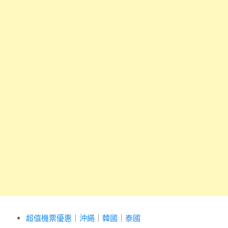
超值機票優惠
｜
沖繩
｜
韓國
｜
泰國