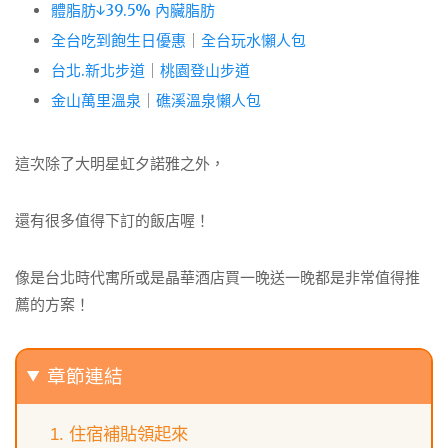
體脂肪↓39.5% 內臟脂肪
全台吃到飽生日優惠
｜
全台玩水懶人包
台北.新北步道
｜
桃園登山步道
金山萬里溫泉
｜
礁溪溫泉懶人包
這次除了大明星虹夕諾雅之外，
還有很多值得下訂的飯店喔！
像是台北時代寓所或是晶華酒店買一晚送一晚都是非常值得推
薦的方案！
章節連結
住宿補貼領起來