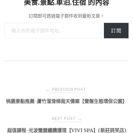
美食.景點.車泊.住宿 的內容
訂閱即可透過電子郵件收到最新文章。
輸入你的電子郵件地址…
訂閱
Post
PREVIOUS POST
←
navigation
桃園景點推薦-蘆竹溜滑梯雨天備案【營盤生態環保公園】
NEXT POST
→
超值課程-光波蠻腰纖體護理【VIVI SPA】(新莊詩芙店)