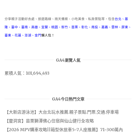
分享親子活動好去處、旅遊路線、雨天備案、小吃美食、私房景點等，包含
台北
、
基
隆
、
臺中
、
臺南
、
高雄
、
宜蘭
、
桃園
、
新竹
、
苗栗
、
彰化
、
南投
、
嘉義
、
雲林
、
屏東
、
臺東
、
花蓮
、
澎湖
、
金門
懶人包！
GA4瀏覽人氣
累積人氣：101,694,493
GA4今日熱門文章
【大新店游泳池】大台北玩水推薦.親子景點.門票.交通.停車場
【靈洞宮】苗栗獅潭佛心住宿與仙山健行全攻略
【2026 MPV購車攻略||箱型休旅車5~7人座推薦】71~300萬內