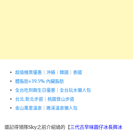
超值機票優惠
｜
沖繩
｜
韓國
｜
泰國
體脂肪↓39.5% 內臟脂肪
全台吃到飽生日優惠
｜
全台玩水懶人包
台北.新北步道
｜
桃園登山步道
金山萬里溫泉
｜
礁溪溫泉懶人包
還記得領隊Sky之前介紹過的【
三代古早味圓仔冰長興冰