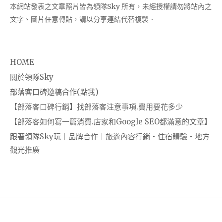
本網站發表之文章照片皆為領隊Sky 所有，未經授權請勿將站內之
文字、圖片任意轉貼，請以分享連結代替複製．
HOME
關於領隊Sky
部落客口碑邀稿合作(點我)
【部落客口碑行銷】找部落客注意事項.費用要花多少
【部落客如何寫一篇消費.店家和Google SEO都滿意的文章】
跟著領隊Sky玩｜品牌合作｜旅遊內容行銷・住宿體驗・地方
觀光推廣