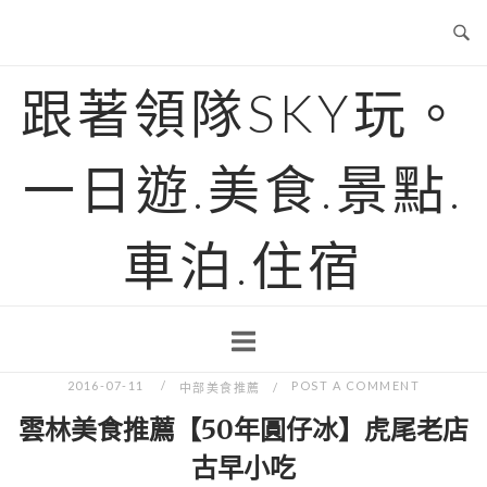
Skip
to
content
跟著領隊SKY玩。
一日遊.美食.景點.
車泊.住宿
2016-07-11
POST A COMMENT
中部美食推薦
雲林美食推薦【50年圓仔冰】虎尾老店
古早小吃