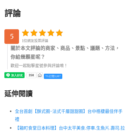
評論
5
1位網友投票評論
關於本文評論的商家、商品、景點、議題、方法，
你給幾顆星呢？
歡迎一起點擊星號參與評論唷！
TG訂閱3,087
延伸閱讀
全台首創【酥式圈-法式千層甜甜圈】台中梧棲最佳伴手
禮
【箱町食堂日本料理】台中太平美食.停車.生魚片.壽司.拉