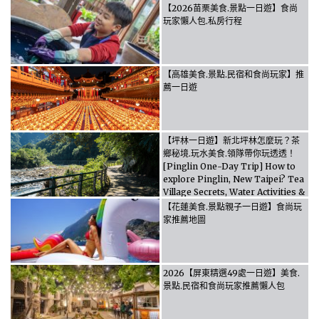
【2026苗栗美食.景點一日遊】食尚
玩家懶人包.私房行程
【高雄美食.景點.民宿和食尚玩家】推
薦一日遊
【坪林一日遊】新北坪林怎麼玩？茶
鄉秘境.玩水美食.領隊帶你玩透透！
[Pinglin One-Day Trip] How to
explore Pinglin, New Taipei? Tea
Village Secrets, Water Activities &
Food, Let the guide take you
【花蓮美食.景點親子一日遊】食尚玩
through it all!
家推薦地圖
2026【屏東精選49處一日遊】美食.
景點.民宿和食尚玩家推薦懶人包