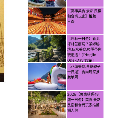
【高雄美食.景點.民宿
和食尚玩家】推薦一
日遊
【坪林一日遊】新北
坪林怎麼玩？茶鄉秘
境.玩水美食.領隊帶你
玩透透！[Pinglin
One-Day Trip]
How to explore
【花蓮美食.景點親子
Pinglin, New
一日遊】食尚玩家推
Taipei? Tea Village
薦地圖
Secrets, Water
Activities & Food,
Let the guide take
2026【屏東精選49
you through it all!
處一日遊】美食.景點.
民宿和食尚玩家推薦
懶人包