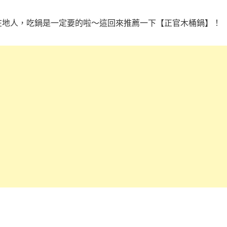
在地人，吃鍋是一定要的啦～這回來推薦一下【正官木桶鍋】！