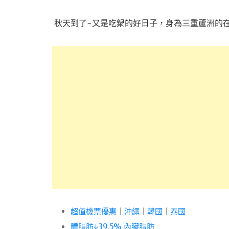
秋天到了~又是吃鍋的好日子，身為三重蘆洲的
超值機票優惠
｜
沖繩
｜
韓國
｜
泰國
體脂肪↓39.5% 內臟脂肪