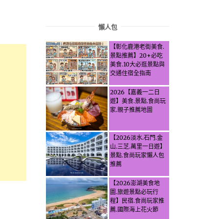
懶人包
【彰化鹿港老街美食.
景點推薦】20+必吃
美食.10大必逛景點與
交通住宿全指南
2026【嘉義一二日
遊】美食.景點.食尚玩
家.親子推薦地圖
【2026淡水.石門.金
山.三芝.萬里一日遊】
景點.食尚玩家懶人包
推薦
【2026澎湖美食地
圖.旅遊景點必玩行
程】民宿.食尚玩家推
薦.國際海上花火節