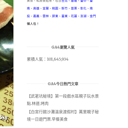
美食、私房景點等，包含
台北
、
基隆
、
臺中
、
臺
南
、
高雄
、
宜蘭
、
桃園
、
新竹
、
苗栗
、
彰化
、
南
投
、
嘉義
、
雲林
、
屏東
、
臺東
、
花蓮
、
澎湖
、
金門
懶人包！
GA4瀏覽人氣
累積人氣：101,645,934
GA4今日熱門文章
【武荖坑秘境】第一段戲水區親子玩水景
點.林道.烤肉
【白宮行館沙灘溫泉渡假村】萬里親子秘
境一日遊門票.早餐美食