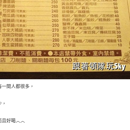
每一間人都很多，
少，
而且好喝︿︿