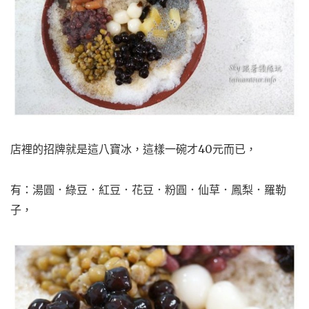
店裡的招牌就是這八寶冰，這樣一碗才40元而已，
有：湯圓．綠豆．紅豆．花豆．粉圓．仙草．鳳梨．羅勒
子，