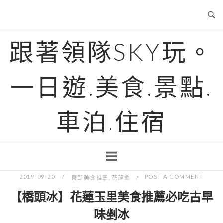
Skip
to
content
跟著領隊SKY玩。
一日遊.美食.景點.
車泊.住宿
2019-09-20
POST A COMMENT
東部美食推薦
,
花蓮縣
【橋頭冰】花蓮玉里美食推薦必吃古早
味剉冰