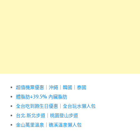
超值機票優惠
｜
沖繩
｜
韓國
｜
泰國
體脂肪↓39.5% 內臟脂肪
全台吃到飽生日優惠
｜
全台玩水懶人包
台北.新北步道
｜
桃園登山步道
金山萬里溫泉
｜
礁溪溫泉懶人包