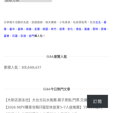
類
分享親子活動好去處、旅遊路線、雨天備案、小吃美食、私房景點等，包含
台北
、
基
隆
、
臺中
、
臺南
、
高雄
、
宜蘭
、
桃園
、
新竹
、
苗栗
、
彰化
、
南投
、
嘉義
、
雲林
、
屏東
、
臺東
、
花蓮
、
澎湖
、
金門
懶人包！
GA4瀏覽人氣
累積人氣：101,688,437
GA4今日熱門文章
【大新店游泳池】大台北玩水推薦.親子景點.門票.交通.停車場
訂閱
【2026 MPV購車攻略||箱型休旅車5~7人座推薦】71~300萬內