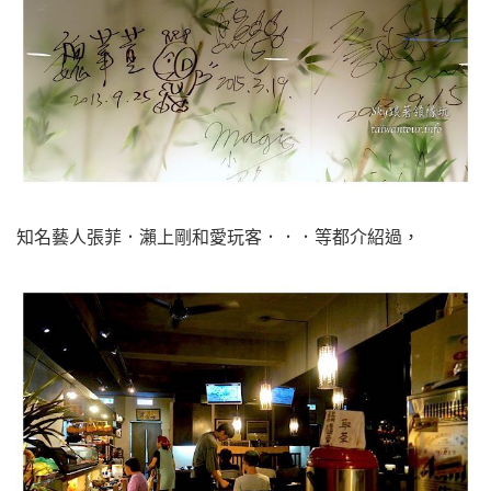
知名藝人張菲．瀨上剛和愛玩客．．．等都介紹過，