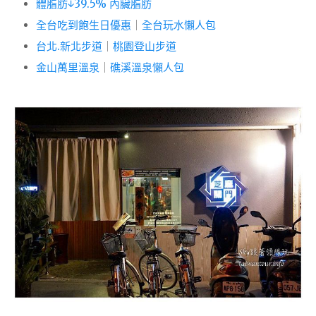
體脂肪↓39.5% 內臟脂肪
全台吃到飽生日優惠
｜
全台玩水懶人包
台北.新北步道
｜
桃園登山步道
金山萬里溫泉
｜
礁溪溫泉懶人包