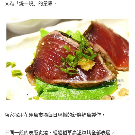
文為「燒一燒」的意思，
店家採用花蓮魚市場每日現抓的新鮮鰹魚製作，
不同一般的表層炙燒，經過稻草高溫燒烤全部表層，