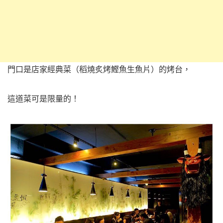
門口是店家經典菜（稻燒炙烤鰹魚生魚片）的烤台，
這道菜可是限量的！