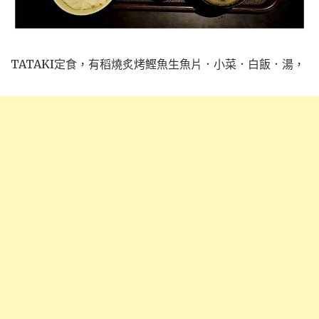
TATAKI定食，有稻燒炙烤鰹魚生魚片．小菜．白飯．湯，