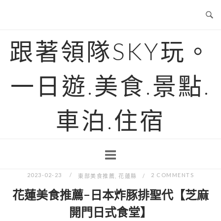
Skip
to
content
跟著領隊SKY玩。
一日遊.美食.景點.
車泊.住宿
2023-02-23
2 COMMENTS
東部美食推薦
,
花蓮縣
花蓮美食推薦-日本炸豚排聖代【芝麻
開門日式食堂】