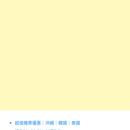
超值機票優惠
｜
沖繩
｜
韓國
｜
泰國