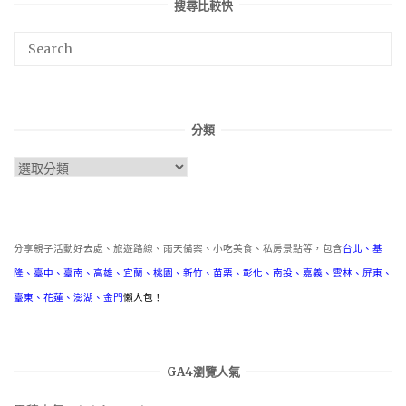
搜尋比較快
分類
分
類
分享親子活動好去處、旅遊路線、雨天備案、小吃美食、私房景點等，包含
台北
、
基
隆
、
臺中
、
臺南
、
高雄
、
宜蘭
、
桃園
、
新竹
、
苗栗
、
彰化
、
南投
、
嘉義
、
雲林
、
屏東
、
臺東
、
花蓮
、
澎湖
、
金門
懶人包！
GA4瀏覽人氣