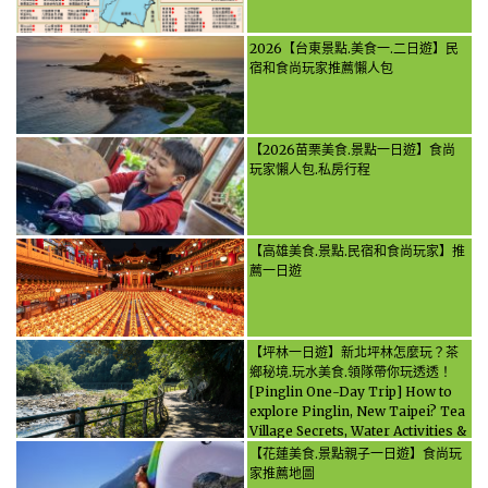
2026【台東景點.美食一.二日遊】民
宿和食尚玩家推薦懶人包
【2026苗栗美食.景點一日遊】食尚
玩家懶人包.私房行程
【高雄美食.景點.民宿和食尚玩家】推
薦一日遊
【坪林一日遊】新北坪林怎麼玩？茶
鄉秘境.玩水美食.領隊帶你玩透透！
[Pinglin One-Day Trip] How to
explore Pinglin, New Taipei? Tea
Village Secrets, Water Activities &
Food, Let the guide take you
【花蓮美食.景點親子一日遊】食尚玩
through it all!
家推薦地圖