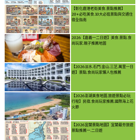
【彰化鹿港老街美食.景點推薦】
20+必吃美食.10大必逛景點與交通住
宿全指南
2026【嘉義一二日遊】美食.景點.食
尚玩家.親子推薦地圖
【2026淡水.石門.金山.三芝.萬里一日
遊】景點.食尚玩家懶人包推薦
【2026澎湖美食地圖.旅遊景點必玩
行程】民宿.食尚玩家推薦.國際海上花
火節
【2026宜蘭景點地圖】宜蘭最夯旅遊
景點推薦一.二日遊