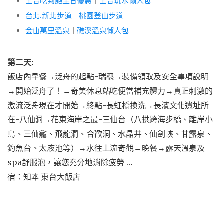
全台吃到飽生日優惠
｜
全台玩水懶人包
台北.新北步道
｜
桃園登山步道
金山萬里溫泉
｜
礁溪溫泉懶人包
第二天:
飯店內早餐→泛舟的起點-瑞穗→裝備領取及安全事項說明
→開始泛舟了！→奇美休息站吃便當補充體力→真正刺激的
激流泛舟現在才開始→終點-長虹橋換洗→長濱文化遺址所
在-八仙洞→花東海岸之最-三仙台（八拱跨海步橋、離岸小
島、三仙龕、飛龍澗、合歡洞、水晶井、仙劍峽、甘露泉、
釣魚台、太液池等）→水往上流奇觀→晚餐→露天溫泉及
spa舒服泡，讓您充分地消除疲勞 …
宿：知本 東台大飯店