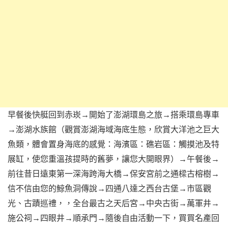
早餐後快艇回到赤崁→開始了澎湖環島之旅→搭乘環島專車
→澎湖水族館（觀賞澎湖海域海底生態，欣賞大洋池之巨大
魚類，體會置身海底的感覺：海濱區：礁岩區：觸摸池及特
展缸，使您重溫孩提時的舊夢，讓您大開眼界）→午餐後→
前往昔日遠東第一深海跨海大橋→保安宮前之通樑古榕樹→
信不信由您的鯨魚洞傳說→四通八達之西台古堡→市區觀
光、古蹟巡禮，，全台最古之天后宮→中央古街→萬軍井→
施公祠→四眼井→順承門→隨後自由活動一下，買買名產回