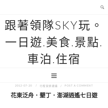
Skip
to
content
跟著領隊SKY玩。
一日遊.美食.景點.
車泊.住宿
2012-07-20
POST A COMMENT
行程安排建議
花東泛舟．墾丁．澎湖逍遙七日遊