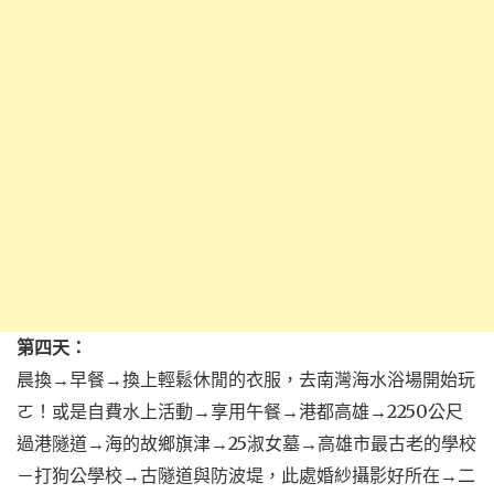
第四天：
晨換→早餐→換上輕鬆休閒的衣服，去南灣海水浴場開始玩
ㄛ！或是自費水上活動→享用午餐→港都高雄→2250公尺
過港隧道→海的故鄉旗津→25淑女墓→高雄市最古老的學校
－打狗公學校→古隧道與防波堤，此處婚紗攝影好所在→二