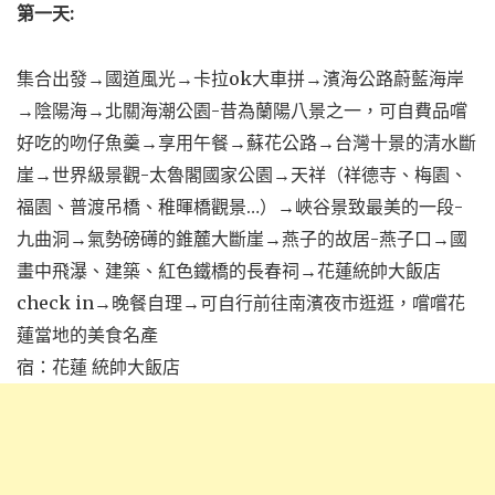
第一天:
集合出發→國道風光→卡拉ok大車拼→濱海公路蔚藍海岸
→陰陽海→北關海潮公園-昔為蘭陽八景之一，可自費品嚐
好吃的吻仔魚羹→享用午餐→蘇花公路→台灣十景的清水斷
崖→世界級景觀-太魯閣國家公園→天祥（祥德寺、梅園、
福園、普渡吊橋、稚暉橋觀景…）→峽谷景致最美的一段-
九曲洞→氣勢磅礡的錐麓大斷崖→燕子的故居-燕子口→國
畫中飛瀑、建築、紅色鐵橋的長春祠→花蓮統帥大飯店
check in→晚餐自理→可自行前往南濱夜市逛逛，嚐嚐花
蓮當地的美食名產
宿：花蓮 統帥大飯店