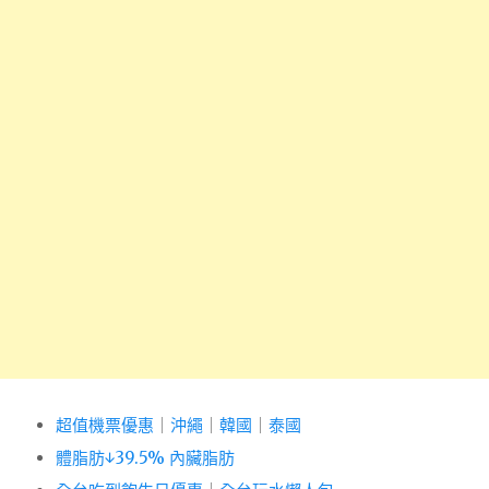
超值機票優惠
｜
沖繩
｜
韓國
｜
泰國
體脂肪↓39.5% 內臟脂肪