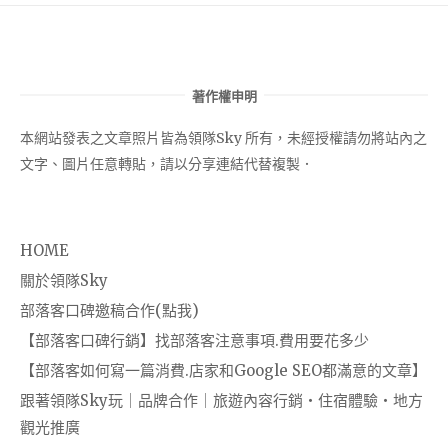
著作權申明
本網站發表之文章照片皆為領隊Sky 所有，未經授權請勿將站內之
文字、圖片任意轉貼，請以分享連結代替複製．
HOME
關於領隊Sky
部落客口碑邀稿合作(點我)
【部落客口碑行銷】找部落客注意事項.費用要花多少
【部落客如何寫一篇消費.店家和Google SEO都滿意的文章】
跟著領隊Sky玩｜品牌合作｜旅遊內容行銷・住宿體驗・地方
觀光推廣