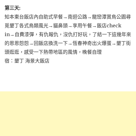
第三天:
知本東台飯店內自助式早餐→南迴公路→龍巒潭賞鳥公園尋
覓墾丁各式鳥類風光→貓鼻頭→享用午餐→飯店check
in→自費漆彈，有仇報仇，沒仇打好玩，了結一下這幾年來
的恩恩怨怨→回飯店換洗一下→恆春神奇出火爆蛋→墾丁街
頭逛逛，感受一下熱帶地區的風情，晚餐自理
宿：墾丁 海景大飯店