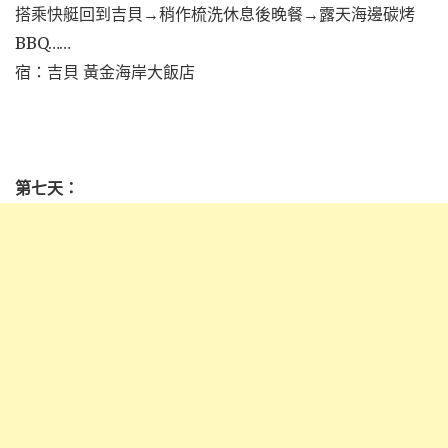
搭乘快艇回到吉貝→稍作梳洗休息後晚餐→露天海邊碳烤
BBQ……
宿：吉貝 黃金海岸大飯店
第七天：