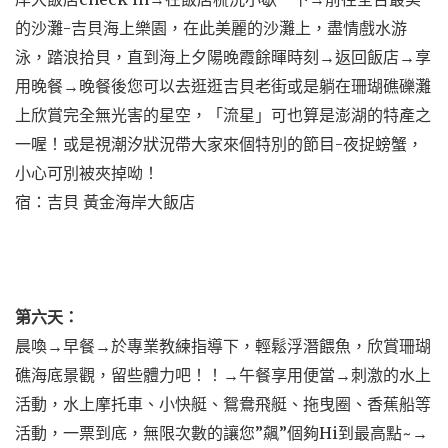
的沙灘-吉貝海上樂園，在此美麗的沙灘上，盡情戲水游
泳，踏浪拾貝，直到海上夕陽晚霞餘暉時刻→返回飯店→享
用晚餐→晚餐後您可以去逛逛吉貝老街或是躺在珊瑚礁礫灘
上欣賞完全無光害的星空，「流星」可也算是澎湖的特產之
一喔！或是視潮汐狀況帶大家來個特別的節目-夜捉螃蟹，
小心可別被夾掉呦！
宿：吉貝 黃金海岸大飯店
第六天：
晨喚→早餐→於專業教練指導下，輕鬆浮潛餵魚，欣賞珊瑚
礁海底景觀，留些體力吧！！→午餐享用便當→刺激的水上
活動，水上摩托車、小快艇、鴛鴦飛艇、拖曳圈、香蕉船等
活動，一票到底，無限次數的讓您”飆”個夠Hi到最高點~→