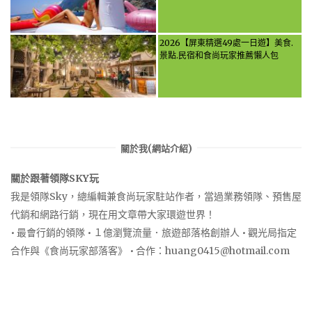
2026【屏東精選49處一日遊】美食.
景點.民宿和食尚玩家推薦懶人包
關於我(網站介紹)
關於跟著領隊SKY玩
我是領隊Sky，總編輯兼食尚玩家駐站作者，當過業務領隊、預售屋
代銷和網路行銷，現在用文章帶大家環遊世界！
• 最會行銷的領隊 • １億瀏覽流量．旅遊部落格創辦人 • 觀光局指定
合作與《食尚玩家部落客》 • 合作：
huang0415@hotmail.com