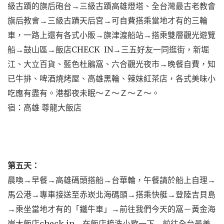
級古蹟的旗后砲台→三級古蹟高雄燈塔、全台灣最古老教會
旗后教會→三級古蹟天后宮→可自費搭乘當地才有的三輪
車，一路上還有各式小販→旗津渡船站→搭乘雙層觀光遊覽
船→鼓山區→飯店CHECK IN→三五好友一同逛街，新堀
江、大立百貨、藍色杜鵑窩、六合觀光夜市→晚餐自費，知
已牛排、啤酒燒烤屋、高雄黑輪、辣妹紅茶店，各式美味小
吃應有盡有。港都夜未眠～Ｚ～Ｚ～Ｚ～。
宿：高雄 尊龍大飯店
第五天：
晨喚→早餐→高雄碼頭搭船→台華輪，午餐請於船上自理→
馬公港→專車接送至赤崁北海碼頭→搭乘快艇→登陸吉貝島
→乘坐當地才有的「鐵牛車」→前往我們今天的窩－黃金海
岸大飯店check in→在飯店梳洗小歇一下→前往全台最美