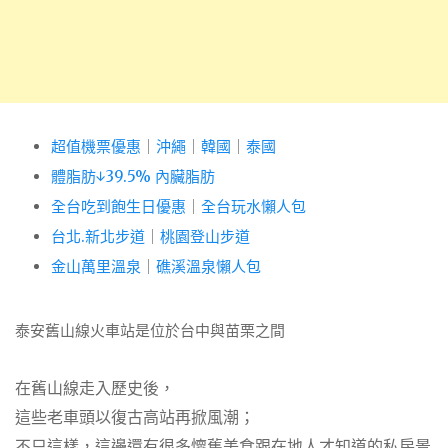
超值機票優惠
｜
沖繩
｜
韓國
｜
泰國
體脂肪↓39.5% 內臟脂肪
全台吃到飽生日優惠
｜
全台玩水懶人包
台北.新北步道
｜
桃園登山步道
金山萬里溫泉
｜
礁溪溫泉懶人包
泰安舊山線火車站
是位於台中與苗栗之間
在舊山線走入歷史後，
這些老車頭以復古高站再掀風潮；
不只這樣，這邊還有很多懷舊美食跟在地人才知道的私房景