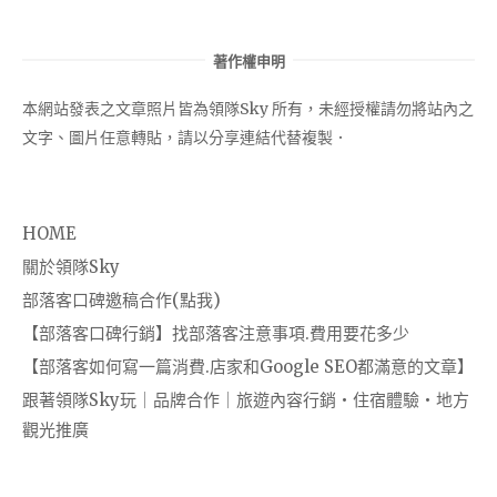
著作權申明
本網站發表之文章照片皆為領隊Sky 所有，未經授權請勿將站內之
文字、圖片任意轉貼，請以分享連結代替複製．
HOME
關於領隊Sky
部落客口碑邀稿合作(點我)
【部落客口碑行銷】找部落客注意事項.費用要花多少
【部落客如何寫一篇消費.店家和Google SEO都滿意的文章】
跟著領隊Sky玩｜品牌合作｜旅遊內容行銷・住宿體驗・地方
觀光推廣