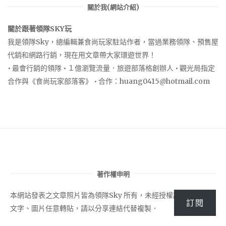
關於我(網站介紹)
關於跟著領隊SKY玩
我是領隊Sky，總編輯兼食尚玩家駐站作者，當過業務領隊、預售屋
代銷和網路行銷，現在用文章帶大家環遊世界！
• 最會行銷的領隊 • １億瀏覽流量．旅遊部落格創辦人 • 觀光局指定
合作與《食尚玩家部落客》 • 合作：
huang0415@hotmail.com
著作權申明
本網站發表之文章照片皆為領隊Sky 所有，未經授權請勿將站內之
訂閱
文字、圖片任意轉貼，請以分享連結代替複製．