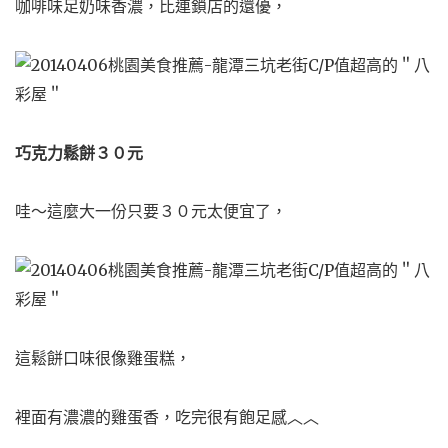
咖啡味足奶味香濃，比連鎖店的還優，
巧克力鬆餅３０元
哇～這麼大一份只要３０元太便宜了，
這鬆餅口味很像雞蛋糕，
裡面有濃濃的雞蛋香，吃完很有飽足感︿︿