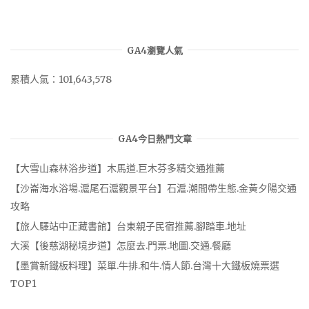
GA4瀏覽人氣
累積人氣：101,643,578
GA4今日熱門文章
【大雪山森林浴步道】木馬道.巨木芬多精交通推薦
【沙崙海水浴場.滬尾石滬觀景平台】石滬.潮間帶生態.金黃夕陽交通
攻略
【旅人驛站中正藏書館】台東親子民宿推薦.腳踏車.地址
大溪【後慈湖秘境步道】怎麼去.門票.地圖.交通.餐廳
【墨賞新鐵板料理】菜單.牛排.和牛.情人節.台灣十大鐵板燒票選
TOP1