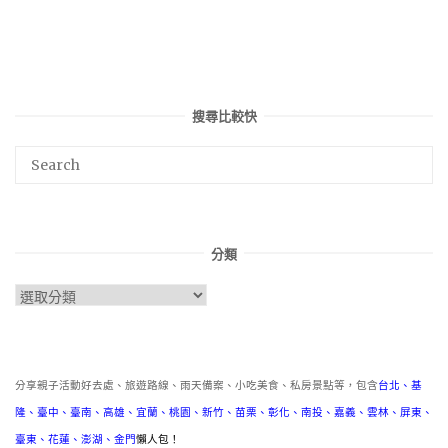
搜尋比較快
分類
分
類
分享親子活動好去處、旅遊路線、雨天備案、小吃美食、私房景點等，包含
台北
、
基
隆
、
臺中
、
臺南
、
高雄
、
宜蘭
、
桃園
、
新竹
、
苗栗
、
彰化
、
南投
、
嘉義
、
雲林
、
屏東
、
臺東
、
花蓮
、
澎湖
、
金門
懶人包！