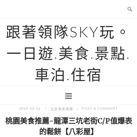
Skip
to
content
跟著領隊SKY玩。
一日遊.美食.景點.
車泊.住宿
2014-04-16
POST A COMMENT
北部美食推薦
桃園美食推薦-龍潭三坑老街C/P值爆表
的鬆餅【八彩屋】