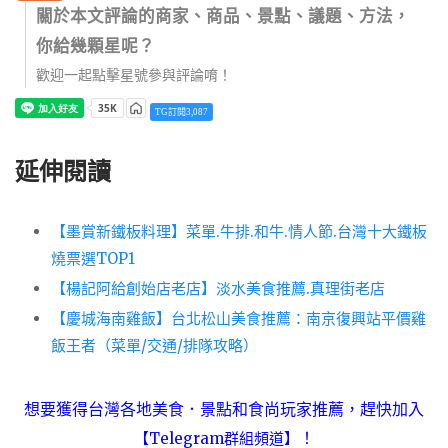
關於本文評論的商家、商品、景點、議題、方法，
你給幾顆星呢？
歡迎一起點擊星號參與評論唷！
TG訂閱3,087
延伸閱讀
【墨賞新鐵板料理】菜單.牛排.和牛.情人節.台灣十大鐵板
燒票選TOP1
【楊記阿給創始店老店】淡水美食推薦.真理街老店
【慶城海南雞飯】台北松山美食推薦：南京復興站平價雞
飯王者（菜單/交通/排隊攻略）
想要獲得台灣各地美食．景點和食尚玩家推薦，趕快加入
！
【Telegram群組頻道】