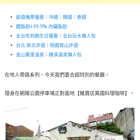
超值機票優惠
｜
沖繩
｜
韓國
｜
泰國
體脂肪↓39.5% 內臟脂肪
全台吃到飽生日優惠
｜
全台玩水懶人包
台北.新北步道
｜
桃園登山步道
金山萬里溫泉
｜
礁溪溫泉懶人包
在地人帶路系列，今天我們要去超特別的餐廳，
隱身在朝陽公園停車場正對面地【豬寶店異國料理咖啡】，