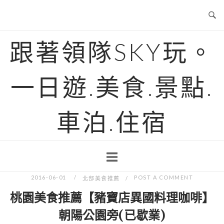
Skip
to
content
跟著領隊SKY玩。
一日遊.美食.景點.
車泊.住宿
2016-06-01
POST A COMMENT
北部美食推薦
桃園美食推薦【豬寶店異國料理咖啡】
朝陽公園旁(已歇業)