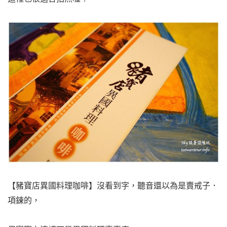
【豬寶店異國料理咖啡】沒看到字，聽音還以為是賣戒子．
項鍊的，