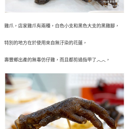
雞爪，店家雞爪有兩種，白色小支和黑色大支的黑雞腳，
特別的地方在於使用來自無汙染的花蓮，
壽豐鄉出產的無毒仿仔雞，而且都剪過指甲了︿︿，