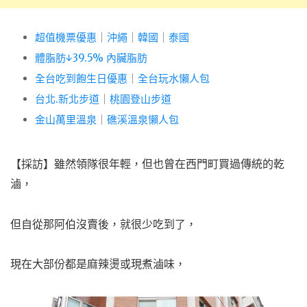
超值機票優惠
｜
沖繩
｜
韓國
｜
泰國
體脂肪↓39.5% 內臟脂肪
全台吃到飽生日優惠
｜
全台玩水懶人包
台北.新北步道
｜
桃園登山步道
金山萬里溫泉
｜
礁溪溫泉懶人包
【採訪】雖然領隊很年輕，但也曾在西門町買過傳統的乾
滷，
但自從那阿伯沒賣後，就很少吃到了，
現在大部份都是麻辣燙或現煮滷味，