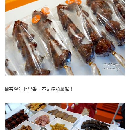
還有蜜汁七里香，不是糖葫蘆喔！