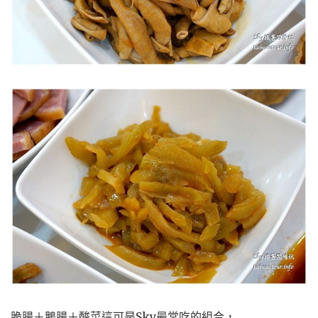
脆腸＋鵝腸＋酸菜這可是Sky最常吃的組合，