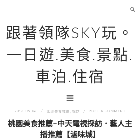
Skip
to
content
跟著領隊SKY玩。
一日遊.美食.景點.
車泊.住宿
2016-05-06
POST A COMMENT
北部美食推薦
,
採訪
桃園美食推薦-中天電視採訪．藝人主
播推薦【滷味城】