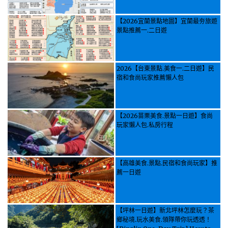
【2026宜蘭景點地圖】宜蘭最夯旅遊
景點推薦一.二日遊
2026【台東景點.美食一.二日遊】民
宿和食尚玩家推薦懶人包
【2026苗栗美食.景點一日遊】食尚
玩家懶人包.私房行程
【高雄美食.景點.民宿和食尚玩家】推
薦一日遊
【坪林一日遊】新北坪林怎麼玩？茶
鄉秘境.玩水美食.領隊帶你玩透透！