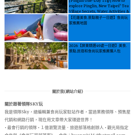
[Pinglin One-Day Trip] How to
explore Pinglin, New Taipei? Tea
Village Secrets, Water Activities &
Food, Let the guide take you
【花蓮美食.景點親子一日遊】食尚玩
through it all!
家推薦地圖
2026【屏東精選49處一日遊】美食.
景點.民宿和食尚玩家推薦懶人包
關於我(網站介紹)
關於跟著領隊SKY玩
我是領隊Sky，總編輯兼食尚玩家駐站作者，當過業務領隊、預售屋
代銷和網路行銷，現在用文章帶大家環遊世界！
• 最會行銷的領隊 • １億瀏覽流量．旅遊部落格創辦人 • 觀光局指定