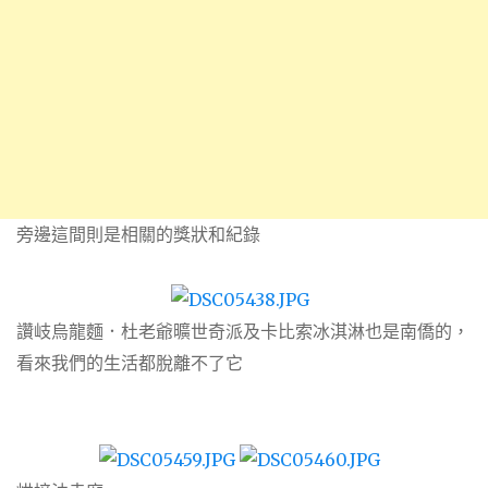
旁邊這間則是相關的獎狀和紀錄
讚岐烏龍麵．杜老爺曠世奇派及卡比索冰淇淋也是南僑的，
看來我們的生活都脫離不了它