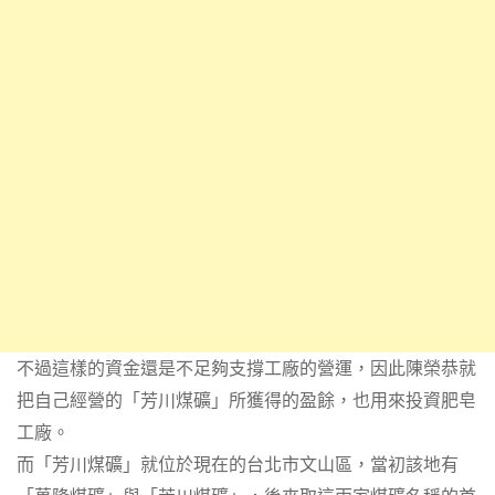
不過這樣的資金還是不足夠支撐工廠的營運，因此陳榮恭就
把自己經營的「芳川煤礦」所獲得的盈餘，也用來投資肥皂
工廠。
而「芳川煤礦」就位於現在的台北市文山區，當初該地有