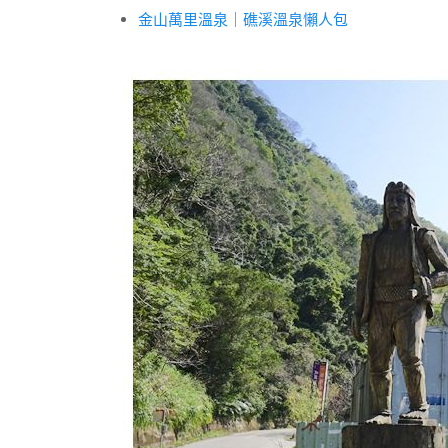
金山萬里溫泉
｜
礁溪溫泉懶人包