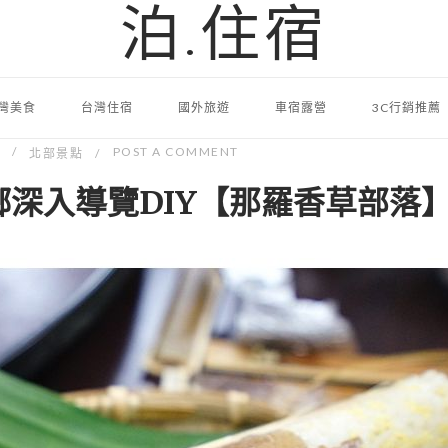
泊.住宿
灣美食
台灣住宿
國外旅遊
車宿露營
3C行銷推薦
POST A COMMENT
北部景點
鄉深入導覽DIY【那羅香草部落