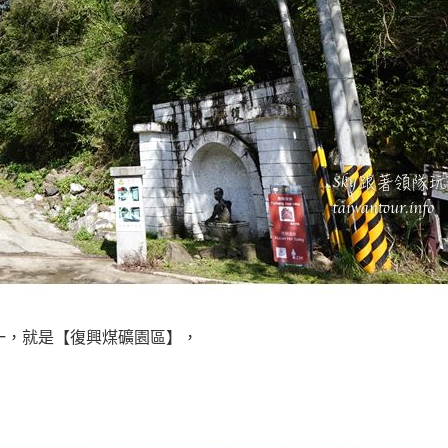
一，就是【復興煤礦園區】，
，