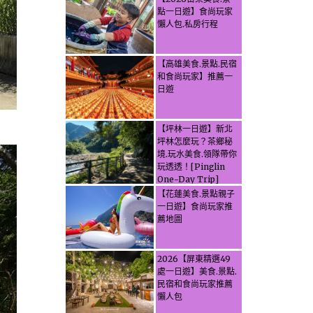
點一日遊】食尚玩家
懶人包.私房行程
【高雄美食.景點.民宿
和食尚玩家】推薦一
日遊
【坪林一日遊】新北
坪林怎麼玩？茶鄉秘
境.玩水美食.領隊帶你
玩透透！[Pinglin
One-Day Trip]
How to explore
【花蓮美食.景點親子
Pinglin, New
一日遊】食尚玩家推
Taipei? Tea Village
薦地圖
Secrets, Water
Activities & Food,
Let the guide take
2026【屏東精選49
you through it all!
處一日遊】美食.景點.
民宿和食尚玩家推薦
懶人包