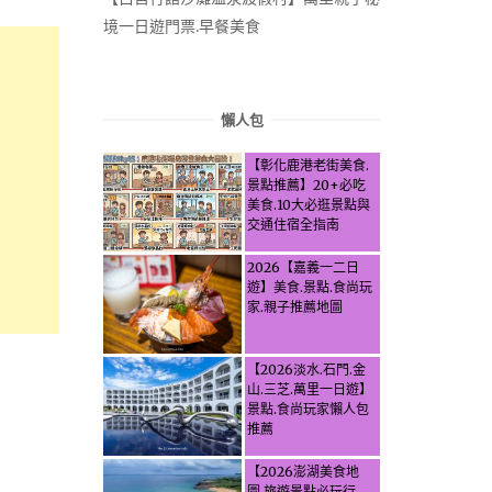
境一日遊門票.早餐美食
懶人包
【彰化鹿港老街美食.
景點推薦】20+必吃
美食.10大必逛景點與
交通住宿全指南
2026【嘉義一二日
遊】美食.景點.食尚玩
家.親子推薦地圖
【2026淡水.石門.金
山.三芝.萬里一日遊】
景點.食尚玩家懶人包
推薦
【2026澎湖美食地
圖.旅遊景點必玩行