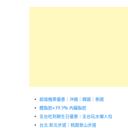
超值機票優惠
｜
沖繩
｜
韓國
｜
泰國
體脂肪↓39.5% 內臟脂肪
全台吃到飽生日優惠
｜
全台玩水懶人包
台北.新北步道
｜
桃園登山步道