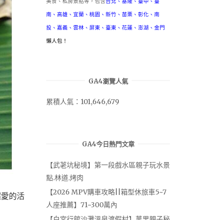
美食、私房景點等，包含
台北
、
基隆
、
臺中
、
臺
南
、
高雄
、
宜蘭
、
桃園
、
新竹
、
苗栗
、
彰化
、
南
投
、
嘉義
、
雲林
、
屏東
、
臺東
、
花蓮
、
澎湖
、
金門
懶人包！
GA4瀏覽人氣
累積人氣：101,646,679
GA4今日熱門文章
【武荖坑秘境】第一段戲水區親子玩水景
點.林道.烤肉
【2026 MPV購車攻略||箱型休旅車5~7
超愛的活
人座推薦】71~300萬內
【白宮行館沙灘溫泉渡假村】萬里親子秘