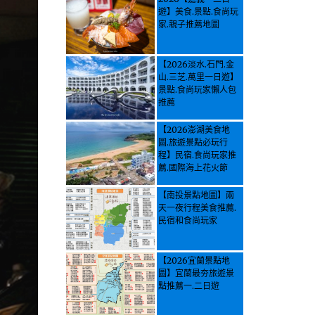
遊】美食.景點.食尚玩
家.親子推薦地圖
【2026淡水.石門.金
山.三芝.萬里一日遊】
景點.食尚玩家懶人包
推薦
【2026澎湖美食地
圖.旅遊景點必玩行
程】民宿.食尚玩家推
薦.國際海上花火節
【南投景點地圖】兩
天一夜行程美食推薦.
民宿和食尚玩家
【2026宜蘭景點地
圖】宜蘭最夯旅遊景
點推薦一.二日遊