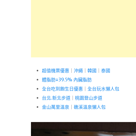
超值機票優惠
｜
沖繩
｜
韓國
｜
泰國
體脂肪↓39.5% 內臟脂肪
全台吃到飽生日優惠
｜
全台玩水懶人包
台北.新北步道
｜
桃園登山步道
金山萬里溫泉
｜
礁溪溫泉懶人包