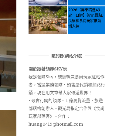
Activities & Food,
Let the guide take
2026【屏東精選49
you through it all!
處一日遊】美食.景點.
民宿和食尚玩家推薦
懶人包
關於我(網站介紹)
關於跟著領隊SKY玩
我是領隊Sky，總編輯兼食尚玩家駐站作
者，當過業務領隊、預售屋代銷和網路行
銷，現在用文章帶大家環遊世界！
• 最會行銷的領隊 • １億瀏覽流量．旅遊
部落格創辦人 • 觀光局指定合作與《食尚
玩家部落客》 • 合作：
huang0415@hotmail.com