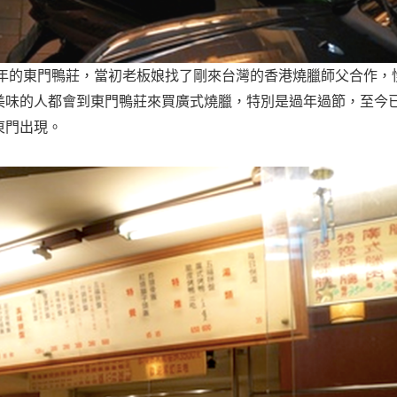
多年的東門鴨莊，當初老板娘找了剛來台灣的香港燒臘師父合作，
美味的人都會到東門鴨莊來買廣式燒臘，特別是過年過節，至今已
東門出現。