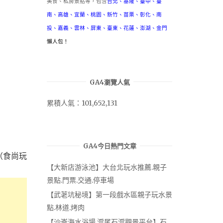
美食、私房景點等，包含
台北
、
基隆
、
臺中
、
臺
南
、
高雄
、
宜蘭
、
桃園
、
新竹
、
苗栗
、
彰化
、
南
投
、
嘉義
、
雲林
、
屏東
、
臺東
、
花蓮
、
澎湖
、
金門
懶人包！
GA4瀏覽人氣
累積人氣：101,652,131
GA4今日熱門文章
（食尚玩
【大新店游泳池】大台北玩水推薦.親子
景點.門票.交通.停車場
【武荖坑秘境】第一段戲水區親子玩水景
點.林道.烤肉
【沙崙海水浴場.滬尾石滬觀景平台】石