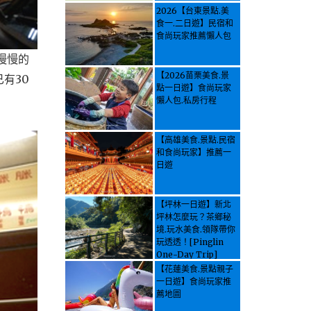
2026【台東景點.美
食一.二日遊】民宿和
食尚玩家推薦懶人包
慢慢的
【2026苗栗美食.景
有30
點一日遊】食尚玩家
懶人包.私房行程
【高雄美食.景點.民宿
和食尚玩家】推薦一
日遊
【坪林一日遊】新北
坪林怎麼玩？茶鄉秘
境.玩水美食.領隊帶你
玩透透！[Pinglin
One-Day Trip]
How to explore
【花蓮美食.景點親子
Pinglin, New
一日遊】食尚玩家推
Taipei? Tea Village
薦地圖
Secrets, Water