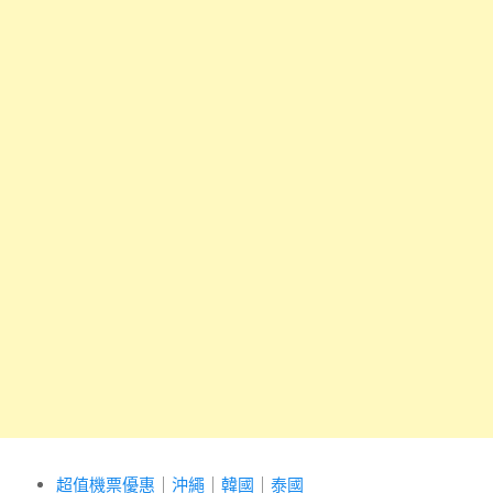
超值機票優惠
｜
沖繩
｜
韓國
｜
泰國