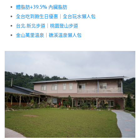
體脂肪↓39.5% 內臟脂肪
全台吃到飽生日優惠
｜
全台玩水懶人包
台北.新北步道
｜
桃園登山步道
金山萬里溫泉
｜
礁溪溫泉懶人包