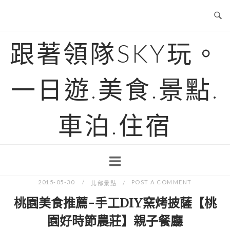
Skip
to
content
跟著領隊SKY玩。
一日遊.美食.景點.
車泊.住宿
2015-05-30
POST A COMMENT
北部景點
桃園美食推薦-手工DIY窯烤披薩【桃
園好時節農莊】親子餐廳