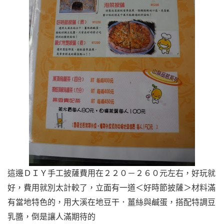
這邊ＤＩＹ手工披薩費用在２２０－２６０元左右，好玩就
好，費用就別太計較了，立面有一道＜好時節披薩＞材料滿
有當地特色的，用大溪在地豆干．薑絲與鹹蛋，搭配特調豆
乳醬，倒是讓人滿期待的