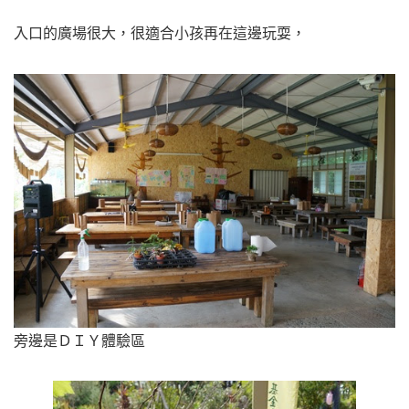
入口的廣場很大，很適合小孩再在這邊玩耍，
旁邊是ＤＩＹ體驗區