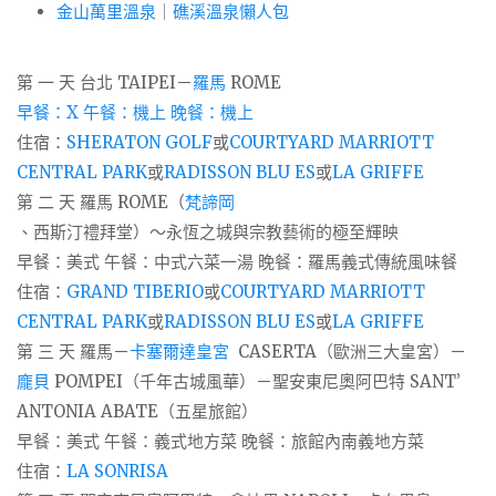
金山萬里溫泉
｜
礁溪溫泉懶人包
第 一 天 台北 TAIPEI－
羅馬
ROME
早餐：X 午餐：機上 晚餐：機上
住宿：
SHERATON GOLF
或
COURTYARD MARRIOTT
CENTRAL PARK
或
RADISSON BLU ES
或
LA GRIFFE
第 二 天 羅馬 ROME（
梵諦岡
、西斯汀禮拜堂）～永恆之城與宗教藝術的極至輝映
早餐：美式 午餐：中式六菜一湯 晚餐：羅馬義式傳統風味餐
住宿：
GRAND TIBERIO
或
COURTYARD MARRIOTT
CENTRAL PARK
或
RADISSON BLU ES
或
LA GRIFFE
第 三 天 羅馬－
卡塞爾達皇宮
CASERTA（歐洲三大皇宮）－
龐貝
POMPEI（千年古城風華）－聖安東尼奧阿巴特 SANT’
ANTONIA ABATE（五星旅館）
早餐：美式 午餐：義式地方菜 晚餐：旅館內南義地方菜
住宿：
LA SONRISA