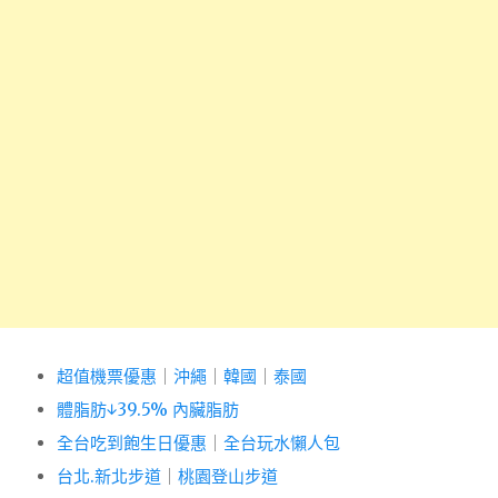
超值機票優惠
｜
沖繩
｜
韓國
｜
泰國
體脂肪↓39.5% 內臟脂肪
全台吃到飽生日優惠
｜
全台玩水懶人包
台北.新北步道
｜
桃園登山步道