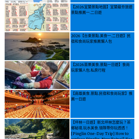
【2026宜蘭景點地圖】宜蘭最夯旅遊
景點推薦一.二日遊
2026【台東景點.美食一.二日遊】民
宿和食尚玩家推薦懶人包
【2026苗栗美食.景點一日遊】食尚
玩家懶人包.私房行程
【高雄美食.景點.民宿和食尚玩家】推
薦一日遊
【坪林一日遊】新北坪林怎麼玩？茶
鄉秘境.玩水美食.領隊帶你玩透透！
[Pinglin One-Day Trip] How to