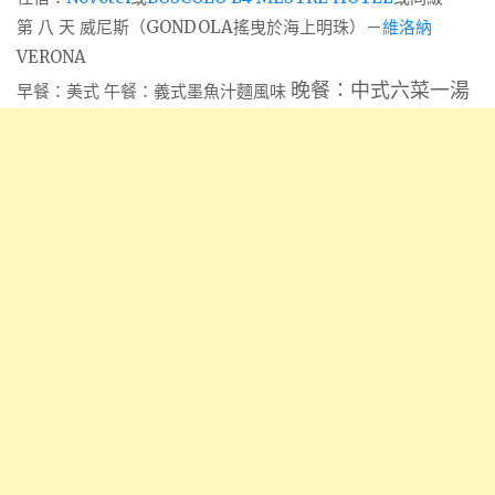
第 八 天 威尼斯（GONDOLA搖曳於海上明珠）－
維洛納
VERONA
晚餐：中式六菜一湯
早餐：美式 午餐：義式墨魚汁麵風味