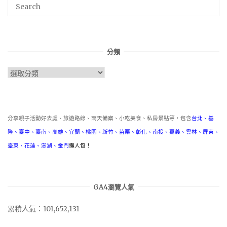
分類
分
類
分享親子活動好去處、旅遊路線、雨天備案、小吃美食、私房景點等，包含
台北
、
基
隆
、
臺中
、
臺南
、
高雄
、
宜蘭
、
桃園
、
新竹
、
苗栗
、
彰化
、
南投
、
嘉義
、
雲林
、
屏東
、
臺東
、
花蓮
、
澎湖
、
金門
懶人包！
GA4瀏覽人氣
累積人氣：101,652,131