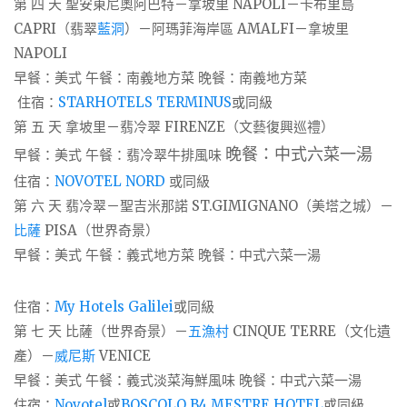
第 四 天 聖安東尼奧阿巴特－拿坡里 NAPOLI－卡布里島
CAPRI（翡翠
藍洞
）－阿瑪菲海岸區 AMALFI－拿坡里
NAPOLI
早餐：美式 午餐：南義地方菜 晚餐：南義地方菜
住宿：
STARHOTELS TERMINUS
或同級
第 五 天 拿坡里－翡冷翠 FIRENZE（文藝復興巡禮）
晚餐：中式六菜一湯
早餐：美式 午餐：翡冷翠牛排風味
住宿：
NOVOTEL NORD
或同級
第 六 天 翡冷翠－聖吉米那諾 ST.GIMIGNANO（美塔之城）－
比薩
PISA（世界奇景）
早餐：美式 午餐：義式地方菜 晚餐：中式六菜一湯
住宿：
My Hotels Galilei
或同級
第 七 天 比薩（世界奇景）－
五漁村
CINQUE TERRE（文化遺
產）－
威尼斯
VENICE
早餐：美式 午餐：義式淡菜海鮮風味 晚餐：中式六菜一湯
住宿：
Novotel
或
BOSCOLO B4 MESTRE HOTEL
或同級