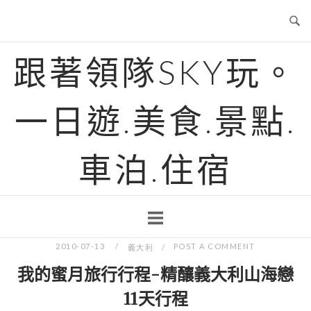
Skip
to
content
跟著領隊SKY玩。
一日遊.美食.景點.
車泊.住宿
2010-07-13
POST A COMMENT
義大利
我的蜜月旅行行程-精釀義大利山海戀
11天行程