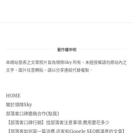
著作權申明
本網站發表之文章照片皆為領隊Sky 所有，未經授權請勿將站內之
文字、圖片任意轉貼，請以分享連結代替複製．
HOME
關於領隊Sky
部落客口碑邀稿合作(點我)
【部落客口碑行銷】找部落客注意事項.費用要花多少
【部落客如何寫一篇消費.店家和Google SEO都滿意的文章】