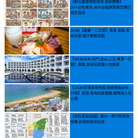
【彰化鹿港老街美食.景點推薦】
20+必吃美食.10大必逛景點與交通住
宿全指南
2026【嘉義一二日遊】美食.景點.食
尚玩家.親子推薦地圖
【2026淡水.石門.金山.三芝.萬里一日
遊】景點.食尚玩家懶人包推薦
【2026澎湖美食地圖.旅遊景點必玩
行程】民宿.食尚玩家推薦.國際海上花
火節
【南投景點地圖】兩天一夜行程美食
推薦.民宿和食尚玩家