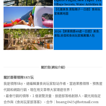
explore Pinglin, New Taipei? Tea
Village Secrets, Water Activities &
Food, Let the guide take you
【花蓮美食.景點親子一日遊】食尚玩
through it all!
家推薦地圖
2026【屏東精選49處一日遊】美食.
景點.民宿和食尚玩家推薦懶人包
關於我(網站介紹)
關於跟著領隊SKY玩
我是領隊Sky，總編輯兼食尚玩家駐站作者，當過業務領隊、預售屋
代銷和網路行銷，現在用文章帶大家環遊世界！
• 最會行銷的領隊 • １億瀏覽流量．旅遊部落格創辦人 • 觀光局指定
合作與《食尚玩家部落客》 • 合作：
huang0415@hotmail.com