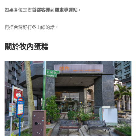
如果各位是搭
首都客運
到
羅東專運站
，
再搭台灣好行冬山線的話，
關於牧內蛋糕