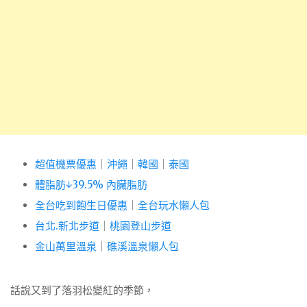
超值機票優惠
｜
沖繩
｜
韓國
｜
泰國
體脂肪↓39.5% 內臟脂肪
全台吃到飽生日優惠
｜
全台玩水懶人包
台北.新北步道
｜
桃園登山步道
金山萬里溫泉
｜
礁溪溫泉懶人包
話說又到了落羽松變紅的季節，