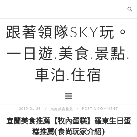
Skip
to
content
跟著領隊SKY玩。
一日遊.美食.景點.
車泊.住宿
2015-01-24
POST A COMMENT
東部美食推薦
宜蘭美食推薦【牧內蛋糕】羅東生日蛋
糕推薦(食尚玩家介紹)