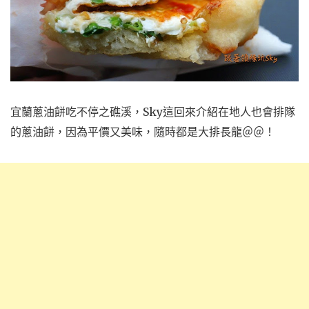
宜蘭蔥油餅吃不停之礁溪，Sky這回來介紹在地人也會排隊
的蔥油餅，因為平價又美味，隨時都是大排長龍＠＠！