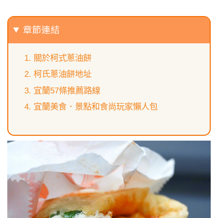
章節連結
關於柯式蔥油餅
柯氏蔥油餅地址
宜蘭57條推薦路線
宜蘭美食．景點和食尚玩家懶人包