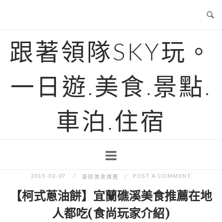
Skip
to
content
跟著領隊SKY玩。
一日遊.美食.景點.
車泊.住宿
2015-02-07
POST A COMMENT
東部美食推薦
【柯式蔥油餅】宜蘭礁溪美食推薦在地
人都吃(食尚玩家介紹)