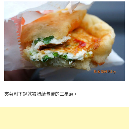
夾著剛下鍋就被蛋給包覆的三星蔥，