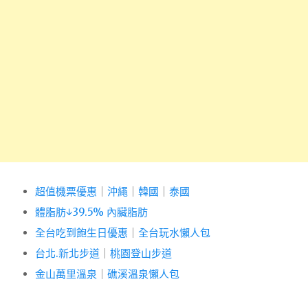
超值機票優惠
｜
沖繩
｜
韓國
｜
泰國
體脂肪↓39.5% 內臟脂肪
全台吃到飽生日優惠
｜
全台玩水懶人包
台北.新北步道
｜
桃園登山步道
金山萬里溫泉
｜
礁溪溫泉懶人包