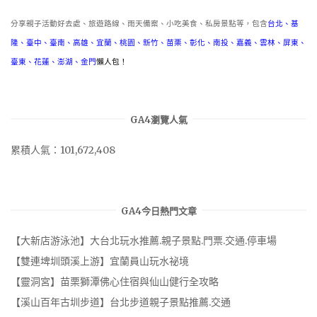
分享親子活動好去處、旅遊路線、雨天備案、小吃美食、私房景點等，包含
台北
、
基
隆
、
臺中
、
臺南
、
高雄
、
宜蘭
、
桃園
、
新竹
、
苗栗
、
彰化
、
南投
、
嘉義
、
雲林
、
屏東
、
臺東
、
花蓮
、
澎湖
、
金門
懶人包！
GA4瀏覽人氣
累積人氣：101,672,408
GA4今日熱門文章
【大新店游泳池】大台北玩水推薦.親子景點.門票.交通.停車場
【雙連埤圳頭溪上游】宜蘭員山玩水祕境
【靈洞宮】苗栗獅潭佛心住宿與仙山健行全攻略
【溪山百年古圳步道】台北步道親子景點推薦.交通