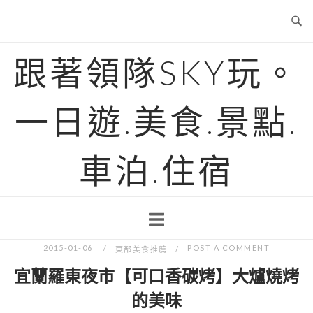
Skip
to
content
跟著領隊SKY玩。
一日遊.美食.景點.
車泊.住宿
2015-01-06
POST A COMMENT
東部美食推薦
宜蘭羅東夜市【可口香碳烤】大爐燒烤
的美味