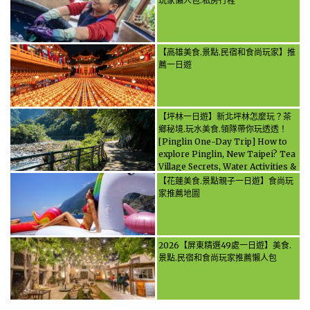
玩家懶人包.私房行程
【高雄美食.景點.民宿和食尚玩家】推
薦一日遊
【坪林一日遊】新北坪林怎麼玩？茶
鄉秘境.玩水美食.領隊帶你玩透透！
[Pinglin One-Day Trip] How to
explore Pinglin, New Taipei? Tea
Village Secrets, Water Activities &
Food, Let the guide take you
【花蓮美食.景點親子一日遊】食尚玩
through it all!
家推薦地圖
2026【屏東精選49處一日遊】美食.
景點.民宿和食尚玩家推薦懶人包