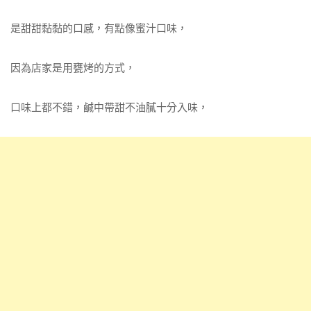
是甜甜黏黏的口感，有點像蜜汁口味，
因為店家是用甕烤的方式，
口味上都不錯，鹹中帶甜不油膩十分入味，