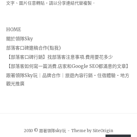
文字、圖片任意轉貼，請以分享連結代替複製．
HOME
關於領隊Sky
部落客口碑邀稿合作(點我)
【部落客口碑行銷】找部落客注意事項.費用要花多少
【部落客如何寫一篇消費.店家和Google SEO都滿意的文章】
跟著領隊Sky玩｜品牌合作｜旅遊內容行銷・住宿體驗・地方
觀光推廣
2010 © 跟著領隊sky玩
Theme by
SiteOrigin