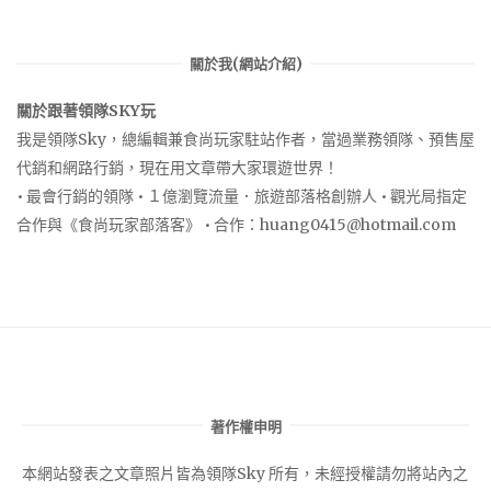
關於我(網站介紹)
關於跟著領隊SKY玩
我是領隊Sky，總編輯兼食尚玩家駐站作者，當過業務領隊、預售屋
代銷和網路行銷，現在用文章帶大家環遊世界！
• 最會行銷的領隊 • １億瀏覽流量．旅遊部落格創辦人 • 觀光局指定
合作與《食尚玩家部落客》 • 合作：
huang0415@hotmail.com
著作權申明
本網站發表之文章照片皆為領隊Sky 所有，未經授權請勿將站內之