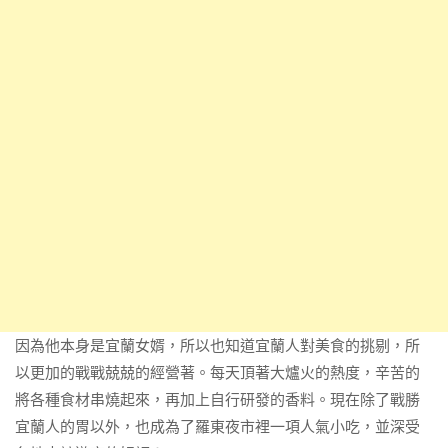
因為他本身是宜蘭女婿，所以也知道宜蘭人對美食的挑剔，所
以更加的戰戰兢兢的經營著。每天頂著大爐火的熱度，辛苦的
將各種食材串燒起來，再加上自行研發的香料。現在除了戰勝
宜蘭人的胃以外，也成為了羅東夜市裡一項人氣小吃，並深受