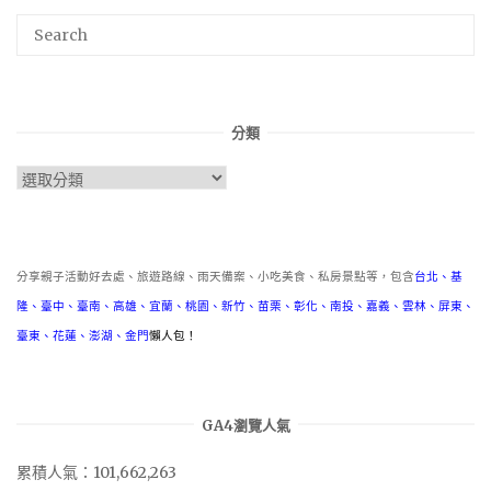
分類
分
類
分享親子活動好去處、旅遊路線、雨天備案、小吃美食、私房景點等，包含
台北
、
基
隆
、
臺中
、
臺南
、
高雄
、
宜蘭
、
桃園
、
新竹
、
苗栗
、
彰化
、
南投
、
嘉義
、
雲林
、
屏東
、
臺東
、
花蓮
、
澎湖
、
金門
懶人包！
GA4瀏覽人氣
累積人氣：101,662,263