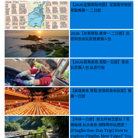
【2026宜蘭景點地圖】宜蘭最夯旅遊
景點推薦一.二日遊
2026【台東景點.美食一.二日遊】民
宿和食尚玩家推薦懶人包
【2026苗栗美食.景點一日遊】食尚
玩家懶人包.私房行程
【高雄美食.景點.民宿和食尚玩家】推
薦一日遊
【坪林一日遊】新北坪林怎麼玩？茶
鄉秘境.玩水美食.領隊帶你玩透透！
[Pinglin One-Day Trip] How to
explore Pinglin, New Taipei? Tea