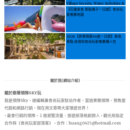
Village Secrets, Water Activities &
Food, Let the guide take you
【花蓮美食.景點親子一日遊】食尚玩
through it all!
家推薦地圖
2026【屏東精選49處一日遊】美食.
景點.民宿和食尚玩家推薦懶人包
關於我(網站介紹)
關於跟著領隊SKY玩
我是領隊Sky，總編輯兼食尚玩家駐站作者，當過業務領隊、預售屋
代銷和網路行銷，現在用文章帶大家環遊世界！
• 最會行銷的領隊 • １億瀏覽流量．旅遊部落格創辦人 • 觀光局指定
合作與《食尚玩家部落客》 • 合作：
huang0415@hotmail.com