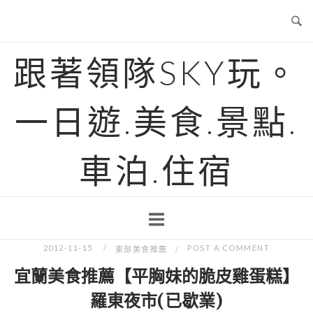
Skip
to
content
跟著領隊SKY玩。
一日遊.美食.景點.
車泊.住宿
2012-11-15
POST A COMMENT
東部美食推薦
宜蘭美食推薦【平胸妹的脆皮雞蛋糕】
羅東夜市(已歇業)