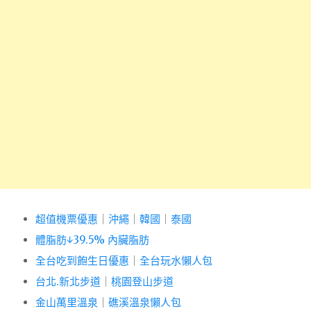
超值機票優惠
｜
沖繩
｜
韓國
｜
泰國
體脂肪↓39.5% 內臟脂肪
全台吃到飽生日優惠
｜
全台玩水懶人包
台北.新北步道
｜
桃園登山步道
金山萬里溫泉
｜
礁溪溫泉懶人包