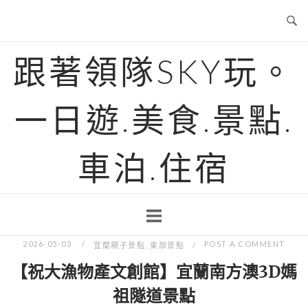
Skip
to
content
跟著領隊SKY玩。
一日遊.美食.景點.
車泊.住宿
2026-05-03
POST A COMMENT
宜蘭親子景點
,
東部景點
【祝大漁物產文創館】宜蘭南方澳3D媽
祖隧道景點