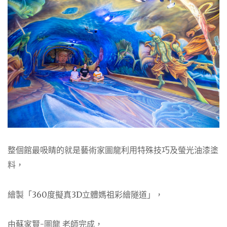
整個館最吸睛的就是藝術家圖龍利用特殊技巧及螢光油漆塗
料，
繪製「360度擬真3D立體媽祖彩繪隧道」，
由蘇家賢-圖龍 老師完成，