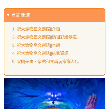
章節連結
祝大漁物產文創館||介紹
祝大漁物產文創館||媽祖彩繪隧道
祝大漁物產文創館||本館
祝大漁物產文創館||店家資訊
宜蘭美食．景點和食尚玩家懶人包