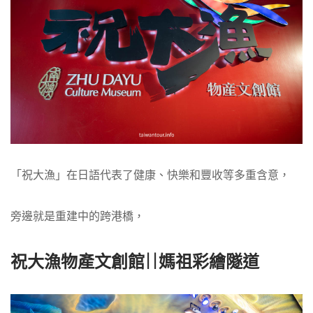
「祝大漁」在日語代表了健康、快樂和豐收等多重含意，
旁邊就是重建中的跨港橋，
祝大漁物產文創館||媽祖彩繪隧道