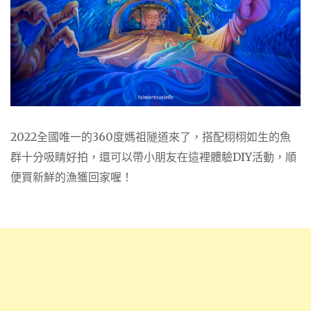
2022全國唯一的360度媽祖隧道來了，搭配栩栩如生的魚
群十分吸睛好拍，還可以帶小朋友在這裡體驗DIY活動，順
便買新鮮的漁獲回家喔！