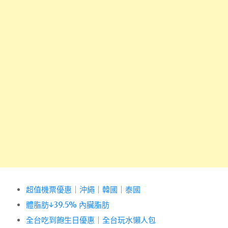
超值機票優惠
｜
沖繩
｜
韓國
｜
泰國
體脂肪↓39.5% 內臟脂肪
全台吃到飽生日優惠
｜
全台玩水懶人包