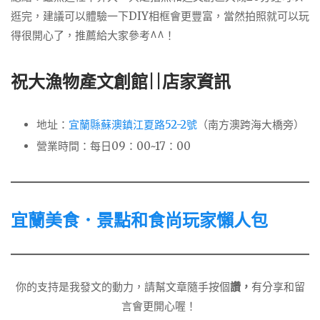
逛完，建議可以體驗一下DIY相框會更豐富，當然拍照就可以玩
得很開心了，推薦給大家參考^^！
祝大漁物產文創館||店家資訊
地址：
宜蘭縣蘇澳鎮江夏路52-2號
（南方澳跨海大橋旁）
營業時間：每日09：00~17：00
宜蘭美食．景點和食尚玩家懶人包
你的支持是我發文的動力，請幫文章隨手按個
讚，
有分享和留
言會更開心喔！