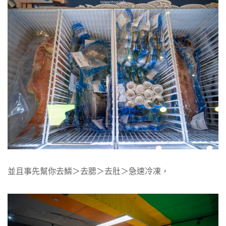
並且事先幫你去鱗＞去腮＞去肚＞急速冷凍，