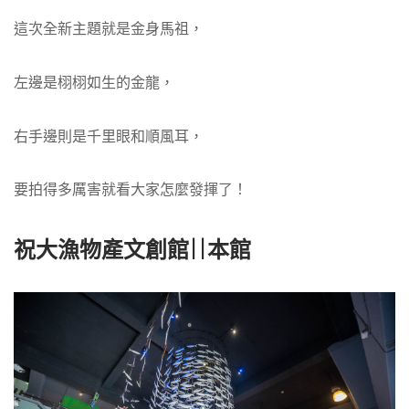
這次全新主題就是金身馬祖，
左邊是栩栩如生的金龍，
右手邊則是千里眼和順風耳，
要拍得多厲害就看大家怎麼發揮了！
祝大漁物產文創館||本館