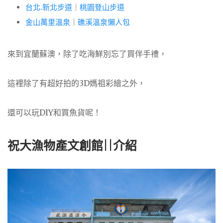
台北.新北步道
｜
桃園登山步道
金山萬里溫泉
｜
礁溪溫泉懶人包
來到宜蘭蘇澳，除了吃海鮮別忘了買伴手禮，
這裡除了有超好拍的3D媽祖彩繪之外，
還可以玩DIY和買魚貨呢！
祝大漁物產文創館||介紹