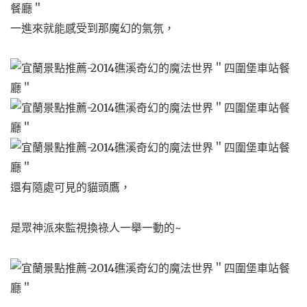
一進來就能感受到那魔幻的氣氛，
還有隨處可見的貓頭鷹，
是眾神派來監視換祿人一舉一動的~