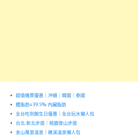
超值機票優惠
｜
沖繩
｜
韓國
｜
泰國
體脂肪↓39.5% 內臟脂肪
全台吃到飽生日優惠
｜
全台玩水懶人包
台北.新北步道
｜
桃園登山步道
金山萬里溫泉
｜
礁溪溫泉懶人包