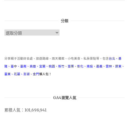
分類
分
類
分享親子活動好去處、旅遊路線、雨天備案、小吃美食、私房景點等，包含
台北
、
基
隆
、
臺中
、
臺南
、
高雄
、
宜蘭
、
桃園
、
新竹
、
苗栗
、
彰化
、
南投
、
嘉義
、
雲林
、
屏東
、
臺東
、
花蓮
、
澎湖
、
金門
懶人包！
GA4瀏覽人氣
累積人氣：101,698,941