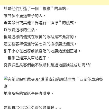
於是他們打造了一個＂換祿＂的車站，
讓許多不滿這輩子的人，
直奔歐洲或其他世界進行＂換祿＂的儀式，
以改變這樣的生活．
但是這樣的儀式在眾神的眼裡是不允許的，
這回程客準備進行第七次的換祿魔法儀式，
卻不小心在出發前被愛吃的地魔給逮個正著，
－隻手已經穿入車站裡了．
究竟這些乘客們能不能順利騙過地魔換祿成功呢???
地魔所指的電話亭是咖啡亭，
這裡有提供提供免費的咖啡喝︿︿