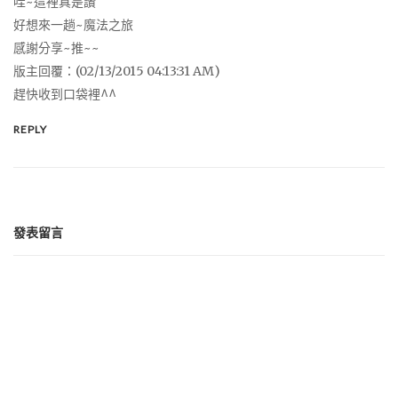
哇~這裡真是讚
好想來一趟~魔法之旅
感謝分享~推~~
版主回覆：(02/13/2015 04:13:31 AM)
趕快收到口袋裡^^
REPLY
發表留言