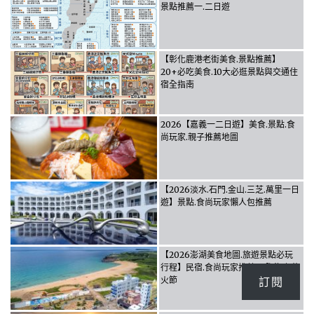
景點推薦一.二日遊
【彰化鹿港老街美食.景點推薦】
20+必吃美食.10大必逛景點與交通住
宿全指南
2026【嘉義一二日遊】美食.景點.食
尚玩家.親子推薦地圖
【2026淡水.石門.金山.三芝.萬里一日
遊】景點.食尚玩家懶人包推薦
【2026澎湖美食地圖.旅遊景點必玩
行程】民宿.食尚玩家推薦.國際海上花
訂閱
火節