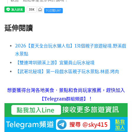
TG訂閱3,087
延伸閱讀
2026【夏天全台玩水懶人包】131個親子旅遊秘境.野溪戲
水景點
【雙連埤圳頭溪上游】宜蘭員山玩水祕境
【武荖坑秘境】第一段戲水區親子玩水景點.林道.烤肉
想要獲得台灣各地美食．景點和食尚玩家推薦，趕快加入
！
【Telegram群組頻道】