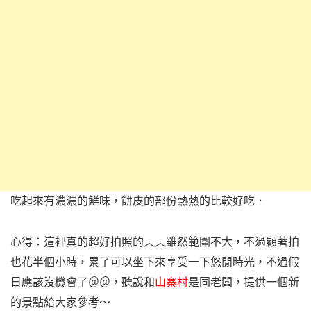
吃起來有濃濃的鮮味，
餅皮的部份熱熱的比較好吃．
心得：這裡真的超好拍照的︿︿雖然範圍不大，不過顧著拍
也花半個小時，累了可以坐下來享受一下悠閒時光，不過假
日應該沒機會了＠＠，聽說和
山寨村
是同老闆，提供一個新
的景點給大家參考～