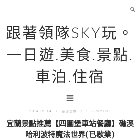
Skip
to
content
跟著領隊SKY玩。
一日遊.美食.景點.
車泊.住宿
2014-06-14
1 COMMENT
東部景點
宜蘭景點推薦【四圍堡車站餐廳】礁溪
哈利波特魔法世界(已歇業)