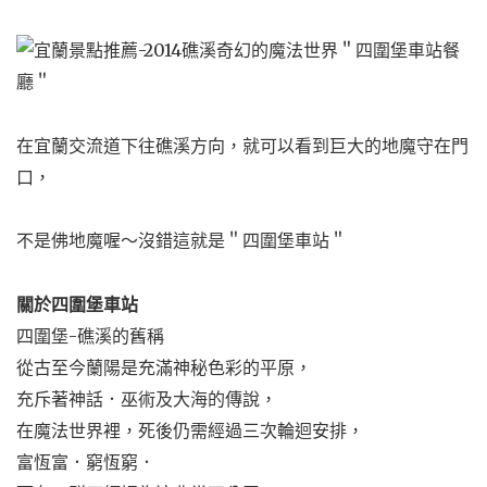
在宜蘭交流道下往礁溪方向，
就可以看到巨大的地魔守在門
口，
不是佛地魔喔～
沒錯這就是＂四圍堡車站＂
關於四圍堡車站
四圍堡-礁溪的舊稱
從古至今蘭陽是充滿神秘色彩的平原，
充斥著神話．巫術及大海的傳說，
在魔法世界裡，死後仍需經過三次輪迴安排，
富恆富．窮恆窮．