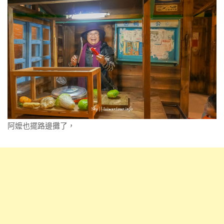
阿嬤也擺路邊攤了，