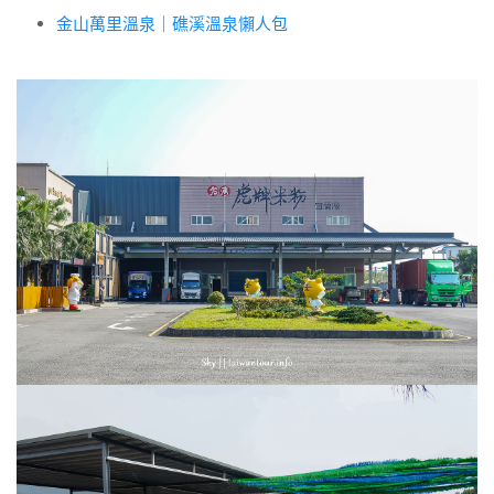
金山萬里溫泉
｜
礁溪溫泉懶人包