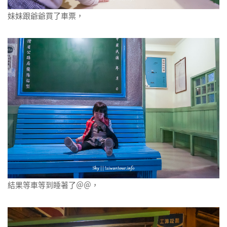
妹妹跟爺爺買了車票，
結果等車等到睡著了＠＠，