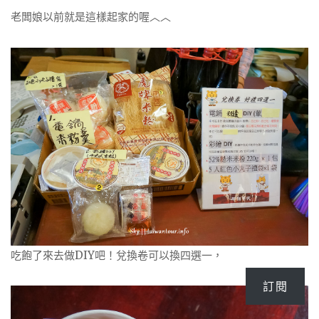
老闆娘以前就是這樣起家的喔︿︿
吃飽了來去做DIY吧！兌換卷可以換四選一，
訂閱