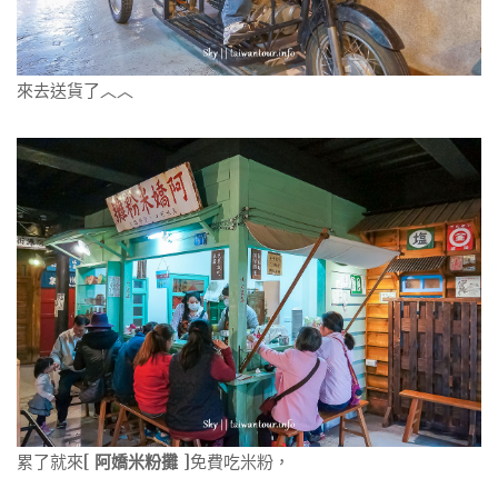
來去送貨了︿︿
累了就來[
阿嬌米粉攤
]免費吃米粉，