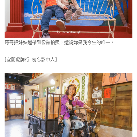
哥哥把妹妹還帶到像館拍照，還說妳是我今生的唯一，
[宜蘭虎牌行 勿忘影中人]