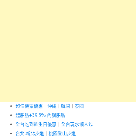
超值機票優惠
｜
沖繩
｜
韓國
｜
泰國
體脂肪↓39.5% 內臟脂肪
全台吃到飽生日優惠
｜
全台玩水懶人包
台北.新北步道
｜
桃園登山步道