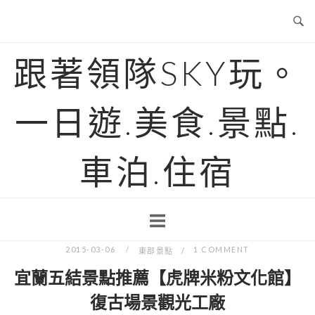
Skip
to
content
跟著領隊SKY玩。
一日遊.美食.景點.
車泊.住宿
2015-03-06
1 COMMENT
東部景點
宜蘭五結景點推薦【虎牌米粉文化館】
復古場景觀光工廠