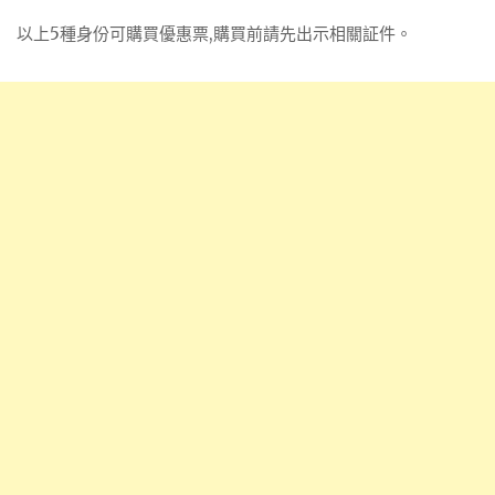
以上5種身份可購買優惠票,購買前請先出示相關証件。