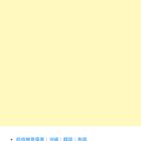
超值機票優惠
｜
沖繩
｜
韓國
｜
泰國