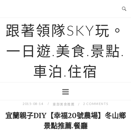
Skip
to
content
跟著領隊SKY玩。
一日遊.美食.景點.
車泊.住宿
2015-08-14
2 COMMENTS
東部美食推薦
宜蘭親子DIY【幸福20號農場】冬山鄉
景點推薦.餐廳