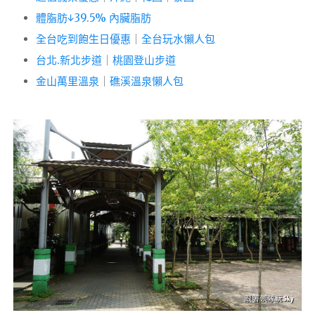
體脂肪↓39.5% 內臟脂肪
全台吃到飽生日優惠
｜
全台玩水懶人包
台北.新北步道
｜
桃園登山步道
金山萬里溫泉
｜
礁溪溫泉懶人包