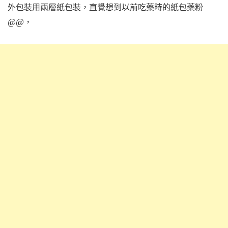
外包裝用兩層紙包裝，直覺想到以前吃藥時的紙包藥粉
@@，