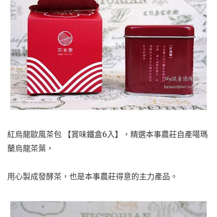
紅烏龍歐風茶包 【賞味鐵盒6入】，精選本事農莊自產噶瑪
蘭烏龍茶葉，
用心製成發酵茶，也是本事農莊得意的主力產品。