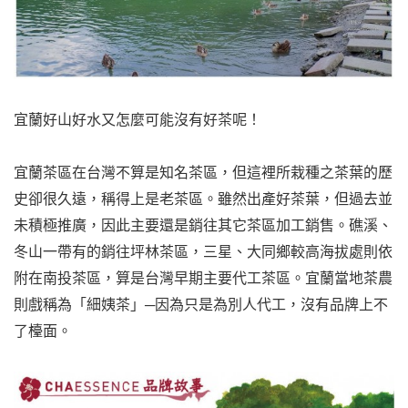
宜蘭好山好水又怎麼可能沒有好茶呢！
宜蘭茶區在台灣不算是知名茶區，但這裡所栽種之茶葉的歷
史卻很久遠，稱得上是老茶區。雖然出產好茶葉，但過去並
未積極推廣，因此主要還是銷往其它茶區加工銷售。礁溪、
冬山一帶有的銷往坪林茶區，三星、大同鄉較高海拔處則依
附在南投茶區，算是台灣早期主要代工茶區。宜蘭當地茶農
則戲稱為「細姨茶」─因為只是為別人代工，沒有品牌上不
了檯面。