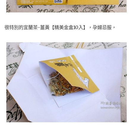
很特別的宜蘭茶-薑黃【精美金盒10入】，孕婦忌服，