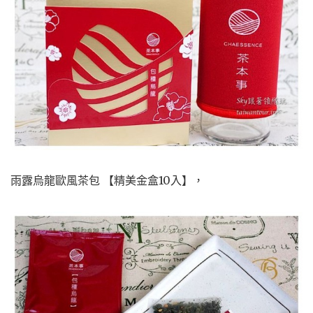
雨露烏龍歐風茶包 【精美金盒10入】，