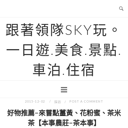
Skip
to
content
跟著領隊SKY玩。
一日遊.美食.景點.
車泊.住宿
2015-12-02
POST A COMMENT
採訪
好物推薦-來嘗點薑黃、花粉蜜、茶米
茶【本事農莊-茶本事】