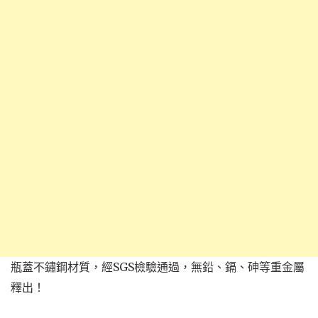
瓶蓋不鏽鋼材質，經SGS檢驗通過，無鉛、鎘、砷等重金屬
釋出！