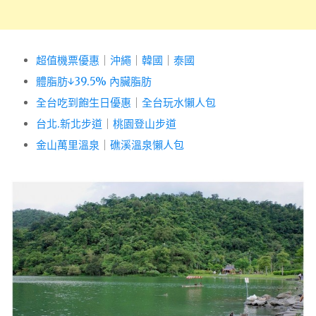
超值機票優惠
｜
沖繩
｜
韓國
｜
泰國
體脂肪↓39.5% 內臟脂肪
全台吃到飽生日優惠
｜
全台玩水懶人包
台北.新北步道
｜
桃園登山步道
金山萬里溫泉
｜
礁溪溫泉懶人包