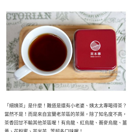
「細姨茶」是什麼！難道是還有小老婆、姨太太專喝得茶？
當然不是！而是來自宜蘭老茶區的茶葉，除了知名度不高，
茶香回甘不輸其他茶區喔！有烏龍、紅烏龍、蕎麥烏龍、薑
黃、花粉蜜、茶米茶…等超多口味喔！