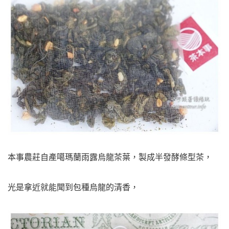
本事農莊自產噶瑪蘭雨露烏龍茶葉，製成半發酵條型茶，
光是拿近就能聞到包種烏龍的清香，