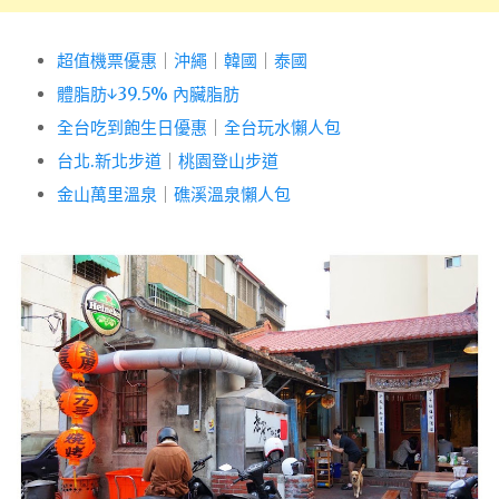
超值機票優惠
｜
沖繩
｜
韓國
｜
泰國
體脂肪↓39.5% 內臟脂肪
全台吃到飽生日優惠
｜
全台玩水懶人包
台北.新北步道
｜
桃園登山步道
金山萬里溫泉
｜
礁溪溫泉懶人包