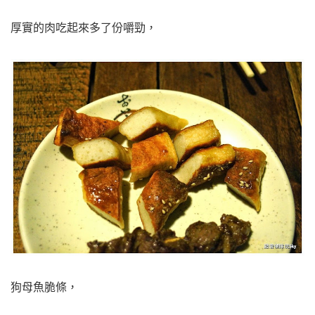
厚實的肉吃起來多了份嚼勁，
狗母魚脆條，