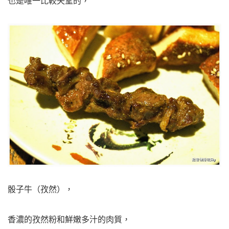
也是唯一比較失望的，
骰子牛（孜然），
香濃的孜然粉和鮮嫩多汁的肉質，