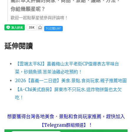
關於本文評論的商家、商品、景點、議題、方法，
你給幾顆星呢？
歡迎一起點擊星號參與評論唷！
TG訂閱3,087
延伸閱讀
【雲端太平82】嘉義梅山太平老街CP值爆表古早味台
菜，砂鍋魚頭.苦茶油雞必吃預約！
2026【嘉義一二日遊】美食.景點.食尚玩家.親子推薦地圖
【A-Chi美式廚房】屏東市不只玩水.這炸物拼盤也太欠
吃！
想要獲得台灣各地美食．景點和食尚玩家推薦，趕快加入
！
【Telegram群組頻道】