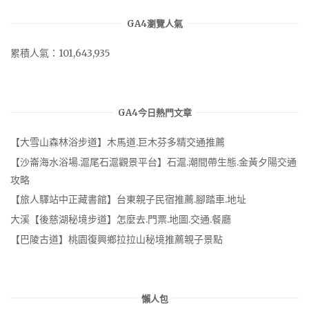
GA4瀏覽人氣
累積人氣：101,643,935
GA4今日熱門文章
【大雪山森林浴步道】木馬道.巨木芬多精交通推薦
【沙崙海水浴場.滬尾石滬觀景平台】石滬.潮間帶生態.金黃夕陽交通
攻略
【旅人驛站中正藏書館】台東親子民宿推薦.腳踏車.地址
大溪【後慈湖秘境步道】怎麼去.門票.地圖.交通.餐廳
【巴陵古道】桃園復興鄉拉拉山秘境推薦親子景點
懶人包