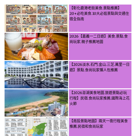
【彰化鹿港老街美食.景點推薦】
20+必吃美食.10大必逛景點與交通住
宿全指南
2026【嘉義一二日遊】美食.景點.食
尚玩家.親子推薦地圖
【2026淡水.石門.金山.三芝.萬里一日
遊】景點.食尚玩家懶人包推薦
【2026澎湖美食地圖.旅遊景點必玩
行程】民宿.食尚玩家推薦.國際海上花
火節
【南投景點地圖】兩天一夜行程美食
推薦.民宿和食尚玩家