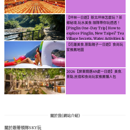
【坪林一日遊】新北坪林怎麼玩？茶
鄉秘境.玩水美食.領隊帶你玩透透！
[Pinglin One-Day Trip] How to
explore Pinglin, New Taipei? Tea
Village Secrets, Water Activities &
Food, Let the guide take you
【花蓮美食.景點親子一日遊】食尚玩
through it all!
家推薦地圖
2026【屏東精選49處一日遊】美食.
景點.民宿和食尚玩家推薦懶人包
關於我(網站介紹)
關於跟著領隊SKY玩