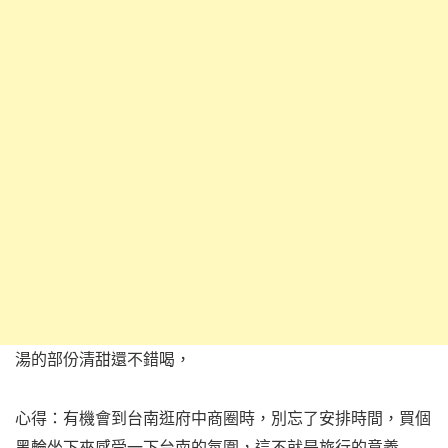
湯的部份清甜還不錯喝，
心得：有機會到台南逛府中商圈時，別忘了安排時間，買個
黑輪坐下來感受一下台南的氛圍，這不就是旅行的意義︿︿