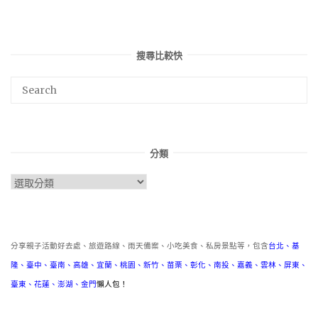
搜尋比較快
分類
分
類
分享親子活動好去處、旅遊路線、雨天備案、小吃美食、私房景點等，包含
台北
、
基
隆
、
臺中
、
臺南
、
高雄
、
宜蘭
、
桃園
、
新竹
、
苗栗
、
彰化
、
南投
、
嘉義
、
雲林
、
屏東
、
臺東
、
花蓮
、
澎湖
、
金門
懶人包！