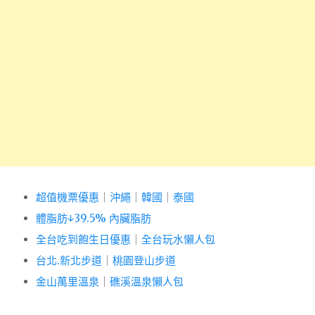
超值機票優惠
｜
沖繩
｜
韓國
｜
泰國
體脂肪↓39.5% 內臟脂肪
全台吃到飽生日優惠
｜
全台玩水懶人包
台北.新北步道
｜
桃園登山步道
金山萬里溫泉
｜
礁溪溫泉懶人包