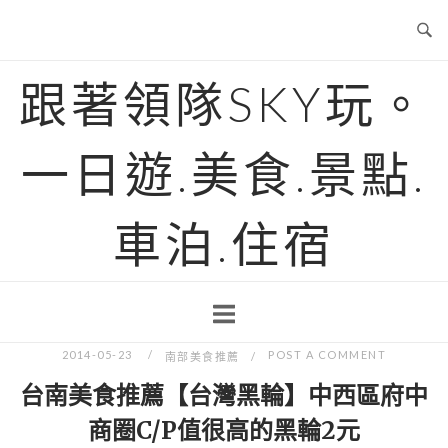
Skip
to
content
跟著領隊SKY玩。
一日遊.美食.景點.
車泊.住宿
2014-05-23
POST A COMMENT
南部美食推薦
台南美食推薦【台灣黑輪】中西區府中
商圈C/P值很高的黑輪2元