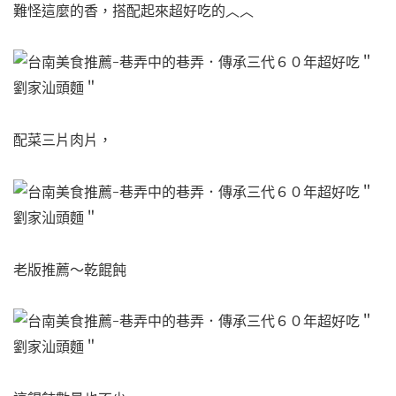
難怪這麼的香，搭配起來超好吃的︿︿
配菜三片肉片，
老版推薦～乾餛飩