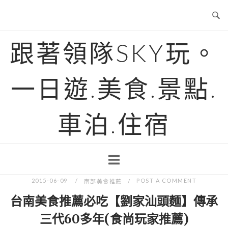
Skip
to
content
跟著領隊SKY玩。
一日遊.美食.景點.
車泊.住宿
2015-06-09
POST A COMMENT
南部美食推薦
台南美食推薦必吃【劉家汕頭麵】傳承
三代60多年(食尚玩家推薦)