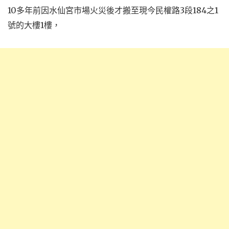
10多年前因水仙宮市場火災後才搬至現今民權路3段184之1
號的大樓1樓，