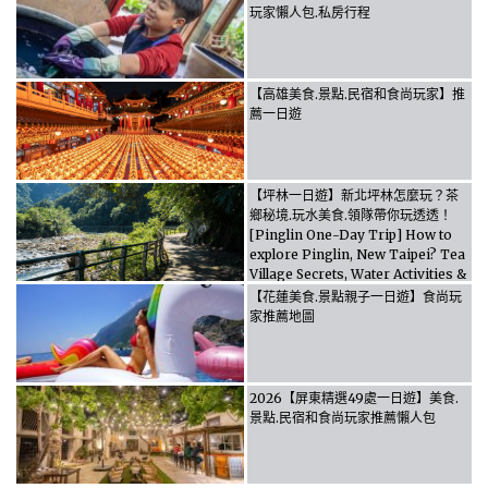
玩家懶人包.私房行程
【高雄美食.景點.民宿和食尚玩家】推
薦一日遊
【坪林一日遊】新北坪林怎麼玩？茶
鄉秘境.玩水美食.領隊帶你玩透透！
[Pinglin One-Day Trip] How to
explore Pinglin, New Taipei? Tea
Village Secrets, Water Activities &
Food, Let the guide take you
【花蓮美食.景點親子一日遊】食尚玩
through it all!
家推薦地圖
2026【屏東精選49處一日遊】美食.
景點.民宿和食尚玩家推薦懶人包