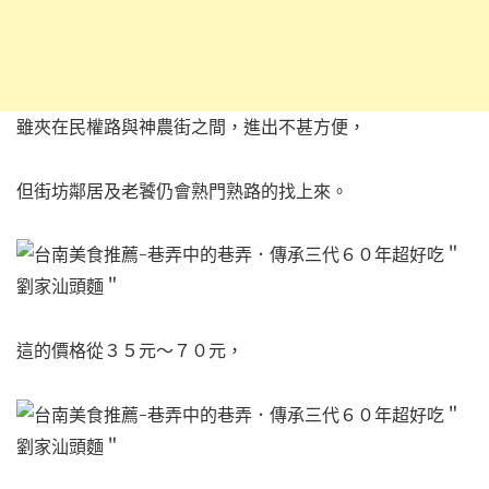
雖夾在民權路與神農街之間，進出不甚方便，
但街坊鄰居及老饕仍會熟門熟路的找上來。
這的價格從３５元～７０元，