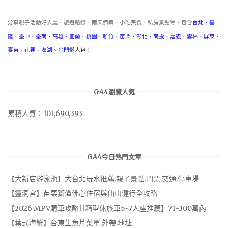
分享親子活動好去處、旅遊路線、雨天備案、小吃美食、私房景點等，包含
台北
、
基
隆
、
臺中
、
臺南
、
高雄
、
宜蘭
、
桃園
、
新竹
、
苗栗
、
彰化
、
南投
、
嘉義
、
雲林
、
屏東
、
臺東
、
花蓮
、
澎湖
、
金門
懶人包！
GA4瀏覽人氣
累積人氣：101,690,393
GA4今日熱門文章
【大新店游泳池】大台北玩水推薦.親子景點.門票.交通.停車場
【靈洞宮】苗栗獅潭佛心住宿與仙山健行全攻略
【2026 MPV購車攻略||箱型休旅車5~7人座推薦】71~300萬內
【葉式海鮮】台東生魚片菜單.外帶.地址