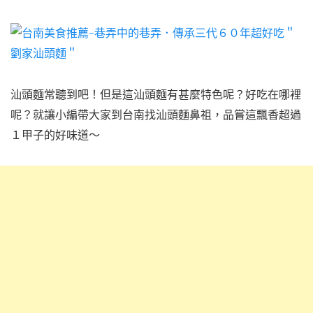
汕頭麵常聽到吧！但是這汕頭麵有甚麼特色呢？好吃在哪裡
呢？就讓小編帶大家到台南找汕頭麵鼻祖，品嘗這飄香超過
１甲子的好味道～