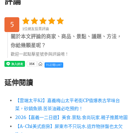
評論
5
1位網友投票評論
關於本文評論的商家、商品、景點、議題、方法，
你給幾顆星呢？
歡迎一起點擊星號參與評論唷！
TG訂閱3,087
延伸閱讀
【雲端太平82】嘉義梅山太平老街CP值爆表古早味台
菜，砂鍋魚頭.苦茶油雞必吃預約！
2026【嘉義一二日遊】美食.景點.食尚玩家.親子推薦地圖
【A-Chi美式廚房】屏東市不只玩水.這炸物拼盤也太欠