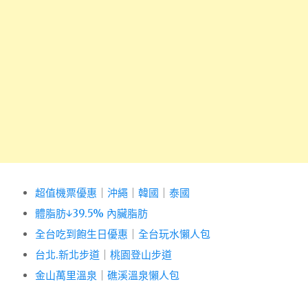
超值機票優惠
｜
沖繩
｜
韓國
｜
泰國
體脂肪↓39.5% 內臟脂肪
全台吃到飽生日優惠
｜
全台玩水懶人包
台北.新北步道
｜
桃園登山步道
金山萬里溫泉
｜
礁溪溫泉懶人包