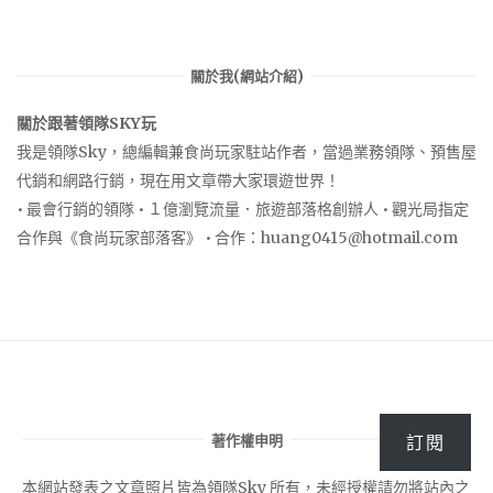
關於我(網站介紹)
關於跟著領隊SKY玩
我是領隊Sky，總編輯兼食尚玩家駐站作者，當過業務領隊、預售屋
代銷和網路行銷，現在用文章帶大家環遊世界！
• 最會行銷的領隊 • １億瀏覽流量．旅遊部落格創辦人 • 觀光局指定
合作與《食尚玩家部落客》 • 合作：
huang0415@hotmail.com
著作權申明
訂閱
本網站發表之文章照片皆為領隊Sky 所有，未經授權請勿將站內之