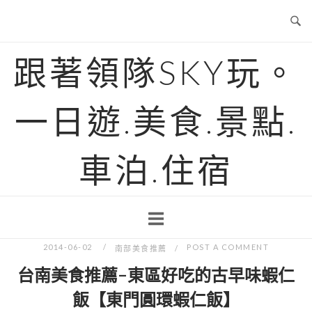
Skip
to
content
跟著領隊SKY玩。
一日遊.美食.景點.
車泊.住宿
2014-06-02
POST A COMMENT
南部美食推薦
台南美食推薦-東區好吃的古早味蝦仁
飯【東門圓環蝦仁飯】