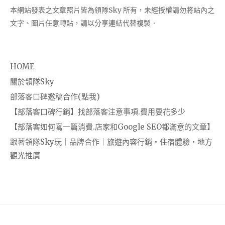
本網站發表之文章照片皆為領隊Sky 所有，未經授權請勿將站內之
文字、圖片任意轉貼，請以分享連結代替複製．
HOME
關於領隊Sky
部落客口碑邀稿合作(點我)
【部落客口碑行銷】找部落客注意事項.費用要花多少
【部落客如何寫一篇消費.店家和Google SEO都滿意的文章】
跟著領隊Sky玩｜品牌合作｜旅遊內容行銷・住宿體驗・地方
觀光推廣