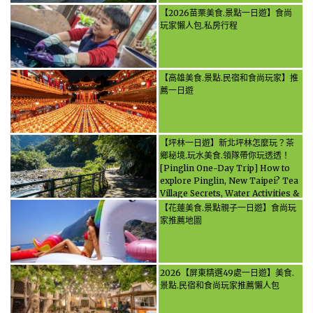
【2026苗栗美食.景點一日遊】食尚
玩家懶人包.私房行程
【高雄美食.景點.民宿和食尚玩家】推
薦一日遊
【坪林一日遊】新北坪林怎麼玩？茶
鄉秘境.玩水美食.領隊帶你玩透透！
[Pinglin One-Day Trip] How to
explore Pinglin, New Taipei? Tea
Village Secrets, Water Activities &
Food, Let the guide take you
【花蓮美食.景點親子一日遊】食尚玩
through it all!
家推薦地圖
2026【屏東精選49處一日遊】美食.
景點.民宿和食尚玩家推薦懶人包