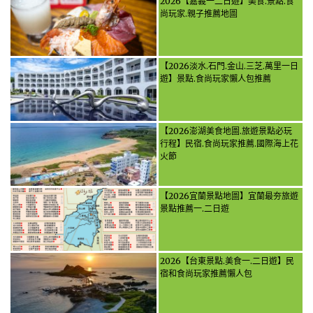
2026【嘉義一二日遊】美食.景點.食
尚玩家.親子推薦地圖
【2026淡水.石門.金山.三芝.萬里一日
遊】景點.食尚玩家懶人包推薦
【2026澎湖美食地圖.旅遊景點必玩
行程】民宿.食尚玩家推薦.國際海上花
火節
【2026宜蘭景點地圖】宜蘭最夯旅遊
景點推薦一.二日遊
2026【台東景點.美食一.二日遊】民
宿和食尚玩家推薦懶人包