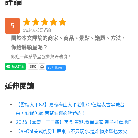
評論
5
1位網友投票評論
關於本文評論的商家、商品、景點、議題、方法，
你給幾顆星呢？
歡迎一起點擊星號參與評論唷！
TG訂閱3,087
延伸閱讀
【雲端太平82】嘉義梅山太平老街CP值爆表古早味台
菜，砂鍋魚頭.苦茶油雞必吃預約！
2026【嘉義一二日遊】美食.景點.食尚玩家.親子推薦地圖
【A-Chi美式廚房】屏東市不只玩水.這炸物拼盤也太欠