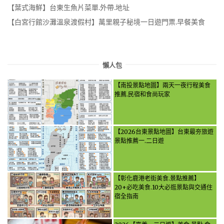
【葉式海鮮】台東生魚片菜單.外帶.地址
【白宮行館沙灘溫泉渡假村】萬里親子秘境一日遊門票.早餐美食
懶人包
【南投景點地圖】兩天一夜行程美食
推薦.民宿和食尚玩家
【2026台東景點地圖】台東最夯旅遊
景點推薦一.二日遊
【彰化鹿港老街美食.景點推薦】
20+必吃美食.10大必逛景點與交通住
宿全指南