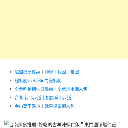
超值機票優惠
｜
沖繩
｜
韓國
｜
泰國
體脂肪↓39.5% 內臟脂肪
全台吃到飽生日優惠
｜
全台玩水懶人包
台北.新北步道
｜
桃園登山步道
金山萬里溫泉
｜
礁溪溫泉懶人包