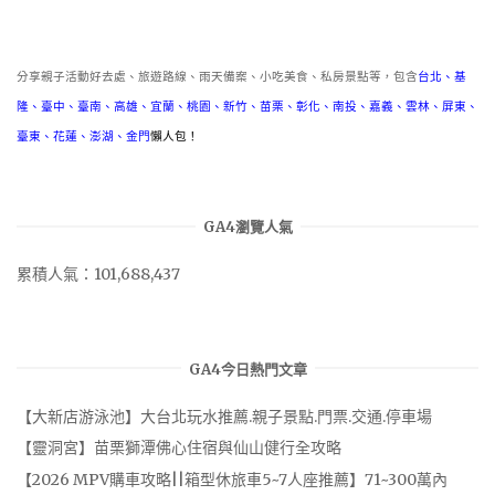
類
分享親子活動好去處、旅遊路線、雨天備案、小吃美食、私房景點等，包含
台北
、
基
隆
、
臺中
、
臺南
、
高雄
、
宜蘭
、
桃園
、
新竹
、
苗栗
、
彰化
、
南投
、
嘉義
、
雲林
、
屏東
、
臺東
、
花蓮
、
澎湖
、
金門
懶人包！
GA4瀏覽人氣
累積人氣：101,688,437
GA4今日熱門文章
【大新店游泳池】大台北玩水推薦.親子景點.門票.交通.停車場
【靈洞宮】苗栗獅潭佛心住宿與仙山健行全攻略
【2026 MPV購車攻略||箱型休旅車5~7人座推薦】71~300萬內