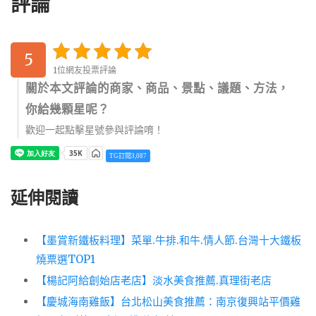
評論
5
1位網友投票評論
關於本文評論的商家、商品、景點、議題、方法，
你給幾顆星呢？
歡迎一起點擊星號參與評論唷！
TG訂閱3,087
延伸閱讀
【墨賞新鐵板料理】菜單.牛排.和牛.情人節.台灣十大鐵板
燒票選TOP1
【楊記阿給創始店老店】淡水美食推薦.真理街老店
【慶城海南雞飯】台北松山美食推薦：南京復興站平價雞