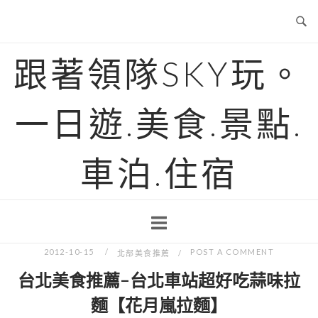
Skip
to
content
跟著領隊SKY玩。
一日遊.美食.景點.
車泊.住宿
2012-10-15
POST A COMMENT
北部美食推薦
台北美食推薦-台北車站超好吃蒜味拉
麵【花月嵐拉麵】