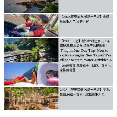
【2026苗栗美食.景點一日遊】食尚
玩家懶人包.私房行程
【坪林一日遊】新北坪林怎麼玩？茶
鄉秘境.玩水美食.領隊帶你玩透透！
[Pinglin One-Day Trip] How to
explore Pinglin, New Taipei? Tea
Village Secrets, Water Activities &
Food, Let the guide take you
【花蓮美食.景點親子一日遊】食尚玩
through it all!
家推薦地圖
2026【屏東精選49處一日遊】美食.
景點.民宿和食尚玩家推薦懶人包