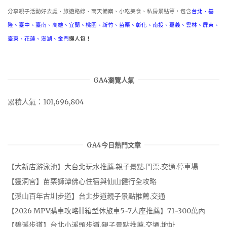
分享親子活動好去處、旅遊路線、雨天備案、小吃美食、私房景點等，包含
台北
、
基
隆
、
臺中
、
臺南
、
高雄
、
宜蘭
、
桃園
、
新竹
、
苗栗
、
彰化
、
南投
、
嘉義
、
雲林
、
屏東
、
臺東
、
花蓮
、
澎湖
、
金門
懶人包！
GA4瀏覽人氣
累積人氣：101,696,804
GA4今日熱門文章
【大新店游泳池】大台北玩水推薦.親子景點.門票.交通.停車場
【靈洞宮】苗栗獅潭佛心住宿與仙山健行全攻略
【溪山百年古圳步道】台北步道親子景點推薦.交通
【2026 MPV購車攻略||箱型休旅車5~7人座推薦】71~300萬內
【碧溪步道】台北小溪頭步道.親子景點推薦.交通.地址