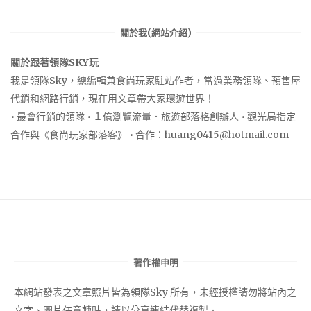
關於我(網站介紹)
關於跟著領隊SKY玩
我是領隊Sky，總編輯兼食尚玩家駐站作者，當過業務領隊、預售屋
代銷和網路行銷，現在用文章帶大家環遊世界！
• 最會行銷的領隊 • １億瀏覽流量．旅遊部落格創辦人 • 觀光局指定
合作與《食尚玩家部落客》 • 合作：
huang0415@hotmail.com
著作權申明
本網站發表之文章照片皆為領隊Sky 所有，未經授權請勿將站內之
文字、圖片任意轉貼，請以分享連結代替複製．