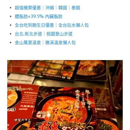
超值機票優惠
｜
沖繩
｜
韓國
｜
泰國
體脂肪↓39.5% 內臟脂肪
全台吃到飽生日優惠
｜
全台玩水懶人包
台北.新北步道
｜
桃園登山步道
金山萬里溫泉
｜
礁溪溫泉懶人包