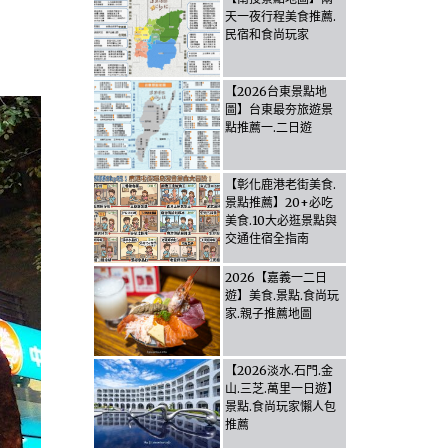
天一夜行程美食推薦.
民宿和食尚玩家
【2026台東景點地
圖】台東最夯旅遊景
點推薦一.二日遊
【彰化鹿港老街美食.
景點推薦】20+必吃
美食.10大必逛景點與
交通住宿全指南
2026【嘉義一二日
遊】美食.景點.食尚玩
家.親子推薦地圖
【2026淡水.石門.金
山.三芝.萬里一日遊】
景點.食尚玩家懶人包
推薦