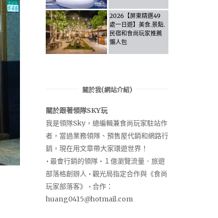
Activities & Food,
Let the guide take
2026【屏東精選49
you through it all!
處一日遊】美食.景點.
民宿和食尚玩家推薦
懶人包
關於我(網站介紹)
關於跟著領隊SKY玩
我是領隊Sky，總編輯兼食尚玩家駐站作
者，當過業務領隊、預售屋代銷和網路行
銷，現在用文章帶大家環遊世界！
• 最會行銷的領隊 • １億瀏覽流量．旅遊
部落格創辦人 • 觀光局指定合作與《食尚
玩家部落客》 • 合作：
huang0415@hotmail.com