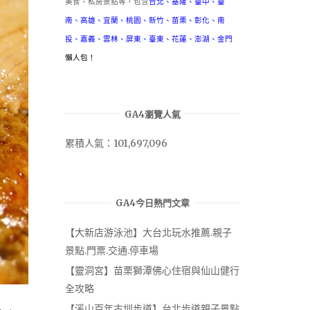
美食、私房景點等，包含
台北
、
基隆
、
臺中
、
臺
南
、
高雄
、
宜蘭
、
桃園
、
新竹
、
苗栗
、
彰化
、
南
投
、
嘉義
、
雲林
、
屏東
、
臺東
、
花蓮
、
澎湖
、
金門
懶人包！
GA4瀏覽人氣
累積人氣：101,697,096
GA4今日熱門文章
【大新店游泳池】大台北玩水推薦.親子
景點.門票.交通.停車場
【靈洞宮】苗栗獅潭佛心住宿與仙山健行
全攻略
【溪山百年古圳步道】台北步道親子景點