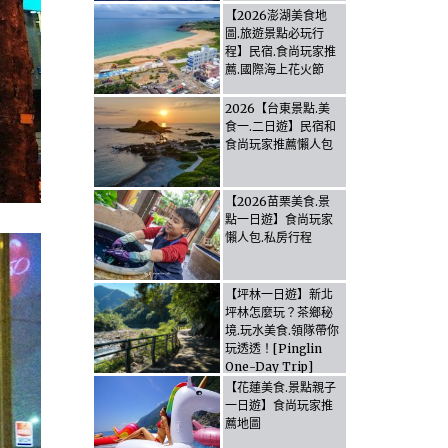
【2026澎湖美食地
圖.旅遊景點必玩行
程】民宿.食尚玩家推
薦.國際海上花火節
2026【台東景點.美
食一.二日遊】民宿和
食尚玩家推薦懶人包
【2026苗栗美食.景
點一日遊】食尚玩家
懶人包.私房行程
【坪林一日遊】新北
坪林怎麼玩？茶鄉秘
境.玩水美食.領隊帶你
玩透透！[Pinglin
One-Day Trip]
How to explore
【花蓮美食.景點親子
Pinglin, New
一日遊】食尚玩家推
Taipei? Tea Village
薦地圖
Secrets, Water