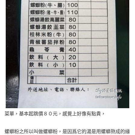
菜單，基本起跳價８０元，感覺上好像有點貴，
螺螄粉之所以叫做螺螄粉，是因爲它的湯是用螺螄熬成的緣