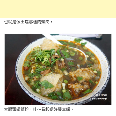
也就是像田螺那樣的螺肉，
大腸頭螺獅粉，哇～看起還好豐富喔，