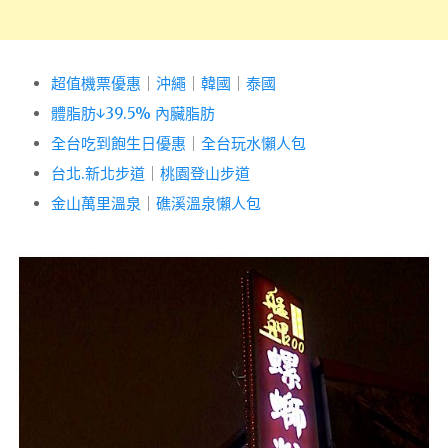
超值機票優惠
｜
沖繩
｜
韓國
｜
泰國
體脂肪↓39.5% 內臟脂肪
全台吃到飽生日優惠
｜
全台玩水懶人包
台北.新北步道
｜
桃園登山步道
金山萬里溫泉
｜
礁溪溫泉懶人包