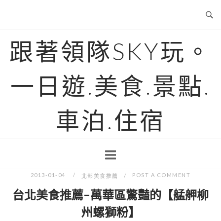
Skip
to
content
跟著領隊SKY玩。
一日遊.美食.景點.
車泊.住宿
2013-01-04
POST A COMMENT
北部美食推薦
台北美食推薦-萬華區驚豔的【艋舺柳
州螺獅粉】