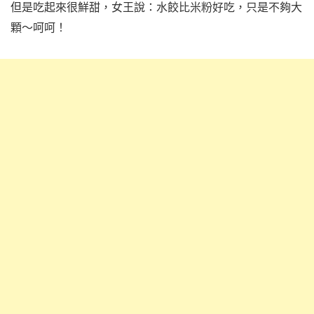
但是吃起來很鮮甜，女王說：水餃比米粉好吃，只是不夠大
顆～呵呵！