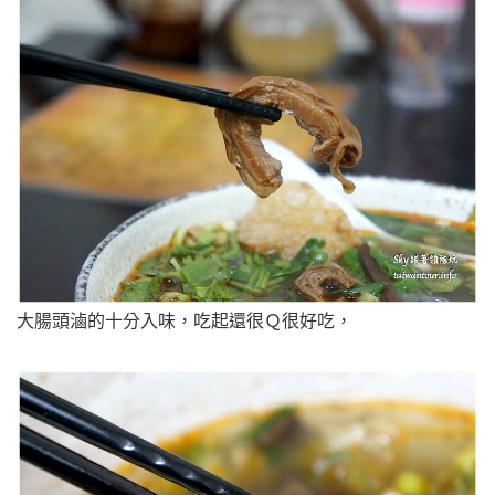
大腸頭滷的十分入味，吃起還很Ｑ很好吃，