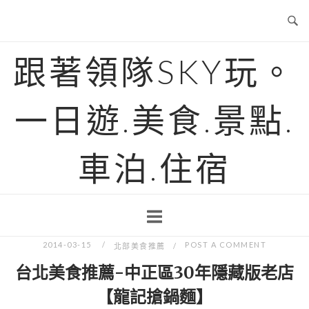
Skip
to
content
跟著領隊SKY玩。
一日遊.美食.景點.
車泊.住宿
2014-03-15
POST A COMMENT
北部美食推薦
台北美食推薦-中正區30年隱藏版老店
【龍記搶鍋麵】