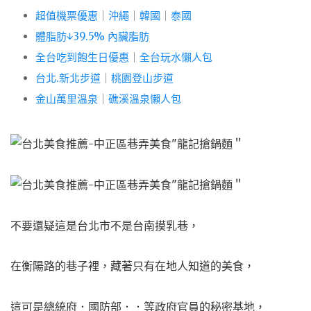
超值機票優惠
｜
沖繩
｜
韓國
｜
泰國
體脂肪↓39.5% 內臟脂肪
全台吃到飽生日優惠
｜
全台玩水懶人包
台北.新北步道
｜
桃園登山步道
金山萬里溫泉
｜
礁溪溫泉懶人包
不要還疑這是台北市不是台南摸乳巷，
在衡陽路的巷子裡，藏著只有在地人知道的美食，
這可是總統府．國防部．．等政府官員的秘密基地，