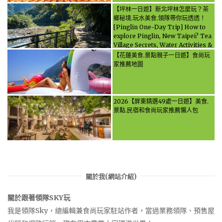
【坪林一日遊】新北坪林怎麼玩？茶
鄉秘境.玩水美食.領隊帶你玩透透！
[Pinglin One-Day Trip] How to
explore Pinglin, New Taipei? Tea
Village Secrets, Water Activities &
Food, Let the guide take you
【花蓮美食.景點親子一日遊】食尚玩
through it all!
家推薦地圖
2026【屏東精選49處一日遊】美食.
景點.民宿和食尚玩家推薦懶人包
關於我(網站介紹)
關於跟著領隊SKY玩
我是領隊Sky，總編輯兼食尚玩家駐站作者，當過業務領隊、預售屋