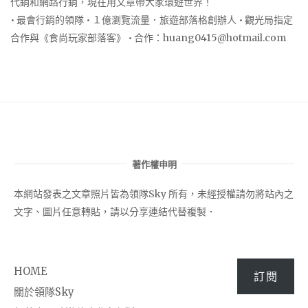
代銷和網路行銷，現在用文章帶大家環遊世界！
• 最會行銷的領隊 • １億瀏覽流量．旅遊部落格創辦人 • 觀光局指定
合作與《食尚玩家部落客》 • 合作：
huang0415@hotmail.com
著作權申明
本網站發表之文章照片皆為領隊Sky 所有，未經授權請勿將站內之
文字、圖片任意轉貼，請以分享連結代替複製．
HOME
訂閱
關於領隊Sky