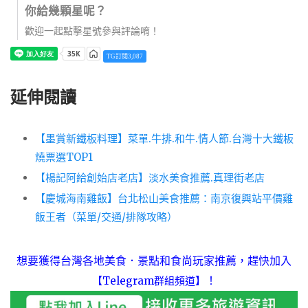
你給幾顆星呢？
歡迎一起點擊星號參與評論唷！
TG訂閱3,087
延伸閱讀
【墨賞新鐵板料理】菜單.牛排.和牛.情人節.台灣十大鐵板
燒票選TOP1
【楊記阿給創始店老店】淡水美食推薦.真理街老店
【慶城海南雞飯】台北松山美食推薦：南京復興站平價雞
飯王者（菜單/交通/排隊攻略）
想要獲得台灣各地美食．景點和食尚玩家推薦，趕快加入
！
【Telegram群組頻道】