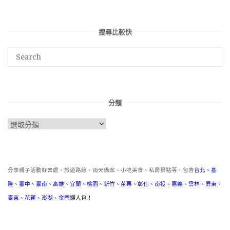
搜尋比較快
分類
分
類
分享親子活動好去處、旅遊路線、雨天備案、小吃美食、私房景點等，包含
台北
、
基
隆
、
臺中
、
臺南
、
高雄
、
宜蘭
、
桃園
、
新竹
、
苗栗
、
彰化
、
南投
、
嘉義
、
雲林
、
屏東
、
臺東
、
花蓮
、
澎湖
、
金門
懶人包！