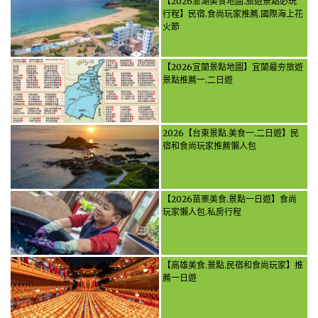
【2026澎湖美食地圖.旅遊景點必玩
行程】民宿.食尚玩家推薦.國際海上花
火節
【2026宜蘭景點地圖】宜蘭最夯旅遊
景點推薦一.二日遊
2026【台東景點.美食一.二日遊】民
宿和食尚玩家推薦懶人包
【2026苗栗美食.景點一日遊】食尚
玩家懶人包.私房行程
【高雄美食.景點.民宿和食尚玩家】推
薦一日遊