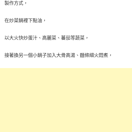
製作方式，
在炒菜鍋裡下點油，
以大火快炒蛋汁、高麗菜、蕃茄等蔬菜，
接著換另一個小鍋子加入大骨高湯、麵條細火悶煮，