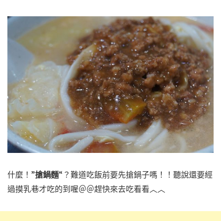
什麼！”
搶鍋麵
“？難道吃飯前要先搶鍋子嗎！！聽說還要經
過摸乳巷才吃的到喔＠＠趕快來去吃看看︿︿