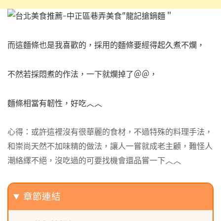
而這麵條也是我喜歡的，
採用的麵條要經得起久煮不爛，
不然若採悶煮的作法，一下就爛掉了＠＠，
麵條相當有韌性，好吃︿︿
心得：或許這裡沒有很華麗的食材，不過特殊的料理手法，
和崇尚天然不加味精的做法，讓人一嘗就成老主顧，難怪人
潮絡繹不絕，沒吃過的可要找機會還品嘗一下︿︿
章節連結