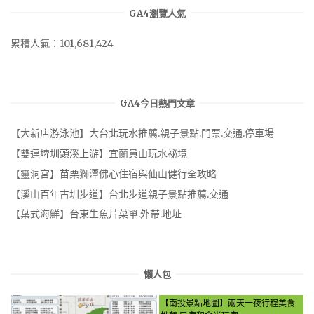
GA4瀏覽人氣
累積人氣：101,681,424
GA4今日熱門文章
【大新店游泳池】大台北玩水推薦.親子景點.門票.交通.停車場
【雙連埤圳頭溪上游】宜蘭員山玩水祕境
【靈洞宮】苗栗獅潭佛心住宿與仙山健行全攻略
【溪山百年古圳步道】台北步道親子景點推薦.交通
【葉式海鮮】台東生魚片菜單.外帶.地址
懶人包
【南投景點地圖】兩天一夜行程美食