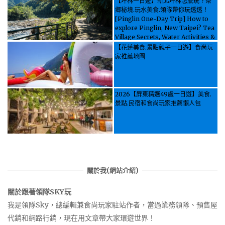
【坪林一日遊】新北坪林怎麼玩？茶
鄉秘境.玩水美食.領隊帶你玩透透！
[Pinglin One-Day Trip] How to
explore Pinglin, New Taipei? Tea
Village Secrets, Water Activities &
Food, Let the guide take you
【花蓮美食.景點親子一日遊】食尚玩
through it all!
家推薦地圖
2026【屏東精選49處一日遊】美食.
景點.民宿和食尚玩家推薦懶人包
關於我(網站介紹)
關於跟著領隊SKY玩
我是領隊Sky，總編輯兼食尚玩家駐站作者，當過業務領隊、預售屋
代銷和網路行銷，現在用文章帶大家環遊世界！