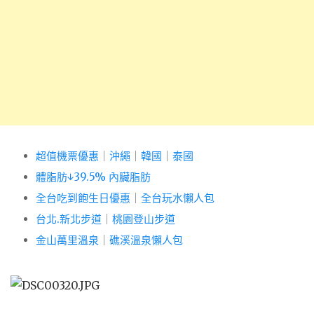
超值機票優惠
｜
沖繩
｜
韓國
｜
泰國
體脂肪↓39.5% 內臟脂肪
全台吃到飽生日優惠
｜
全台玩水懶人包
台北.新北步道
｜
桃園登山步道
金山萬里溫泉
｜
礁溪溫泉懶人包