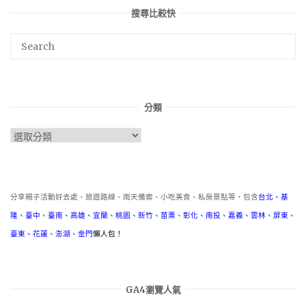
搜尋比較快
分類
分
類
分享親子活動好去處、旅遊路線、雨天備案、小吃美食、私房景點等，包含
台北
、
基
隆
、
臺中
、
臺南
、
高雄
、
宜蘭
、
桃園
、
新竹
、
苗栗
、
彰化
、
南投
、
嘉義
、
雲林
、
屏東
、
臺東
、
花蓮
、
澎湖
、
金門
懶人包！
GA4瀏覽人氣