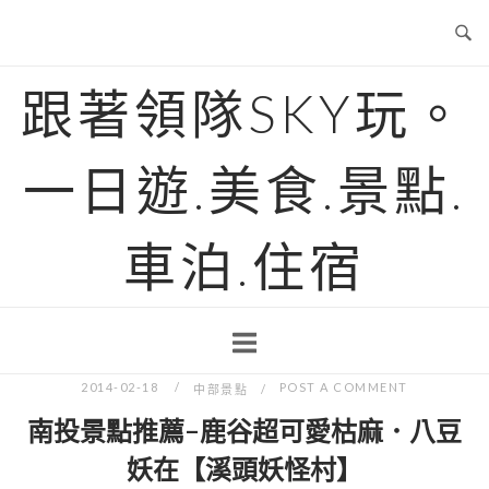
Skip
to
content
跟著領隊SKY玩。
一日遊.美食.景點.
車泊.住宿
2014-02-18
POST A COMMENT
中部景點
南投景點推薦-鹿谷超可愛枯麻．八豆
妖在【溪頭妖怪村】