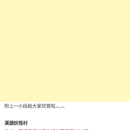
附上一小段給大家欣賞啦︿︿
溪頭妖怪村