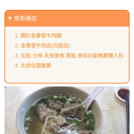
章節連結
關於金春發牛肉麵
金春發牛肉店(北投店)
北投.士林.天母美食.景點.食尚玩家推薦懶人包
北投住宿推薦