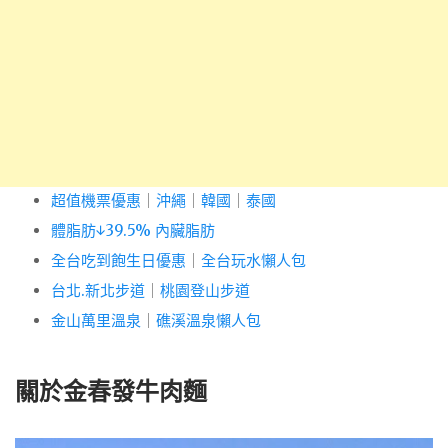
超值機票優惠
｜
沖繩
｜
韓國
｜
泰國
體脂肪↓39.5% 內臟脂肪
全台吃到飽生日優惠
｜
全台玩水懶人包
台北.新北步道
｜
桃園登山步道
金山萬里溫泉
｜
礁溪溫泉懶人包
關於金春發牛肉麵