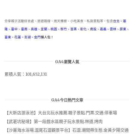
類
分享親子活動好去處、旅遊路線、雨天備案、小吃美食、私房景點等，包含
台北
、
基
隆
、
臺中
、
臺南
、
高雄
、
宜蘭
、
桃園
、
新竹
、
苗栗
、
彰化
、
南投
、
嘉義
、
雲林
、
屏東
、
臺東
、
花蓮
、
澎湖
、
金門
懶人包！
GA4瀏覽人氣
累積人氣：101,652,131
GA4今日熱門文章
【大新店游泳池】大台北玩水推薦.親子景點.門票.交通.停車場
【武荖坑秘境】第一段戲水區親子玩水景點.林道.烤肉
【沙崙海水浴場.滬尾石滬觀景平台】石滬.潮間帶生態.金黃夕陽交通