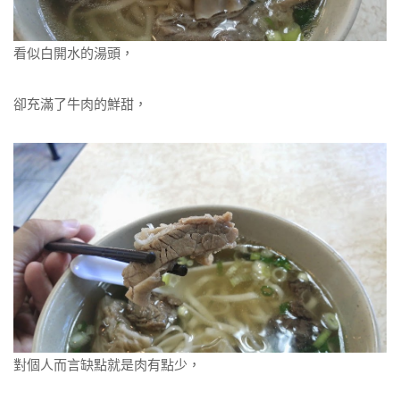
看似白開水的湯頭，
卻充滿了牛肉的鮮甜，
對個人而言缺點就是肉有點少，