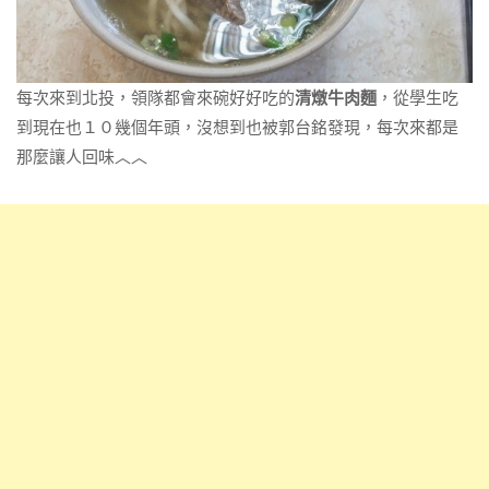
每次來到北投，領隊都會來碗好好吃的
清燉牛肉麵
，從學生吃
到現在也１０幾個年頭，沒想到也被郭台銘發現，每次來都是
那麼讓人回味︿︿