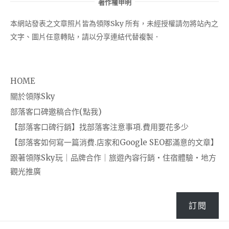
著作權申明
本網站發表之文章照片皆為領隊Sky 所有，未經授權請勿將站內之
文字、圖片任意轉貼，請以分享連結代替複製．
HOME
關於領隊Sky
部落客口碑邀稿合作(點我)
【部落客口碑行銷】找部落客注意事項.費用要花多少
【部落客如何寫一篇消費.店家和Google SEO都滿意的文章】
跟著領隊Sky玩｜品牌合作｜旅遊內容行銷・住宿體驗・地方
觀光推廣
訂閱