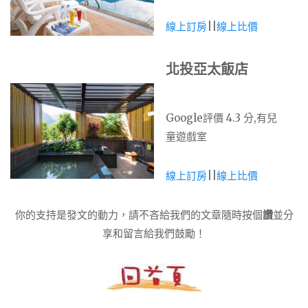
線上訂房
||
線上比價
北投亞太飯店
Google評價 4.3 分,有兒
童遊戲室
線上訂房
||
線上比價
你的支持是發文的動力，請不吝給我們的文章隨時按個
讚
並分
享和留言給我們鼓勵！