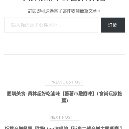
訂閱即可透過電子郵件收到最新文章。
輸入你的電子郵件地址…
訂閱
Post
PREVIOUS POST
←
navigation
團購美食-員林超好吃滷味【蕃薯市雞腳凍】(食尚玩家推
薦)
NEXT POST
→
板橋音樂餐廳-現場Live演唱的【街角二號音樂主題餐廳 】