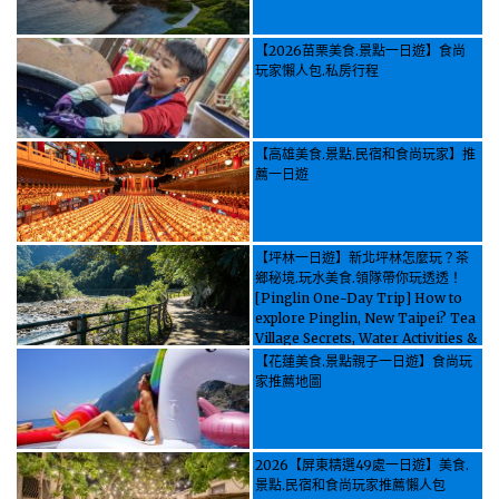
【2026苗栗美食.景點一日遊】食尚
玩家懶人包.私房行程
【高雄美食.景點.民宿和食尚玩家】推
薦一日遊
【坪林一日遊】新北坪林怎麼玩？茶
鄉秘境.玩水美食.領隊帶你玩透透！
[Pinglin One-Day Trip] How to
explore Pinglin, New Taipei? Tea
Village Secrets, Water Activities &
Food, Let the guide take you
【花蓮美食.景點親子一日遊】食尚玩
through it all!
家推薦地圖
2026【屏東精選49處一日遊】美食.
景點.民宿和食尚玩家推薦懶人包