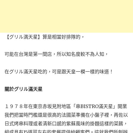
【グリル満天星】算是相當好排隊的，
可能在台灣是第一間店，所以知名度較不為人知，
在グリル滿天星吃的，可是跟天皇一模一樣的味道！
關於グリル滿天星
１９７８年在東京赤坂見附地區「串BISTRO滿天星」開業
我們把當時門檻還是很高的法國菜準備在小盤子裡，再佐以
日式烤串料理或者清新口感的紫蘇風味的掛麵這樣的菜餚，
組成具有15道菜左右的套餐提供給顧客們。這就我們所創辦