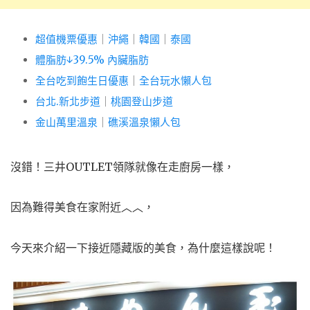
超值機票優惠
｜
沖繩
｜
韓國
｜
泰國
體脂肪↓39.5% 內臟脂肪
全台吃到飽生日優惠
｜
全台玩水懶人包
台北.新北步道
｜
桃園登山步道
金山萬里溫泉
｜
礁溪溫泉懶人包
沒錯！三井OUTLET領隊就像在走廚房一樣，
因為難得美食在家附近︿︿，
今天來介紹一下接近隱藏版的美食，為什麼這樣說呢！