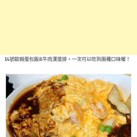
14號歐姆蛋包飯&牛肉漢堡排，一次可以吃到兩種口味喔！