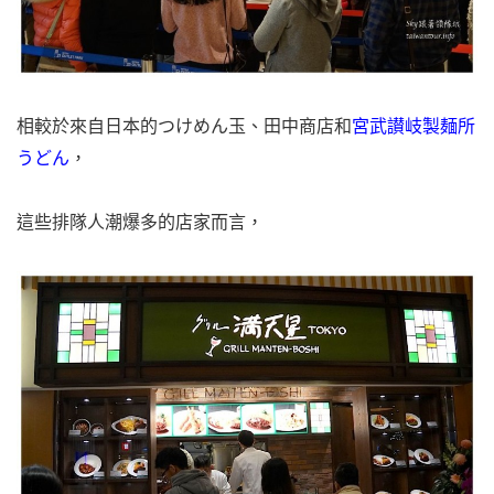
相較於來自日本的つけめん玉、田中商店和
宮武讃岐製麺所
うどん
，
這些排隊人潮爆多的店家而言，