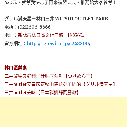
420元，就等我快忘了再來複習︿︿，推薦給大家參考！
グリル満天星－林口三井MITSUI OUTLET PARK
電話：(02)2606-8666
地址：
新北市林口區文化三路一段356號
官方網址：
http://r.gnavi.co.jp/e248800
/
林口區美食
三井濃稠又強烈湯汁味玉沾麵【つけめん玉】
三井outlet天皇御廚秋山德藏弟子開的【グリル満天星】
三井outlet美味【日本豬排靜岡勝政】