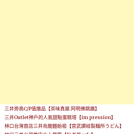
三井旁高C/P值燉品【茶味真屋.阿明佛跳牆】
三井Outlet神戶的人氣甜點蛋糕塔【im pression】
林口台灣首店三井烏龍麵始祖【宮武讃岐製麺所うどん】