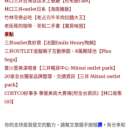
林口三井台灣首店水上餐廳【杜老爺cafe】
林口三井outlet日系【海南雞飯】
竹林寺旁必吃【老占元牛羊肉拉麵大王】
老街尾的咖啡．茶和二手書【書房味道】
景點
三井outlet真好買【法國Emile Henry陶鍋】
三井OUTLET虛擬親子互動樂園，8萬顆球池【Plus
Sega】
夏川里美演唱會【三井暢貨中心 Mitsui outlet park】
20家全台獨家品牌整理．交通資訊【三井 Mitsui outlet
park】
COSTCO好事多 專營美商大賣場(附全台資訊)【林口易集
GO】
你的支持是我發文的動力，請幫文章隨手按個
讚
，
有分享和