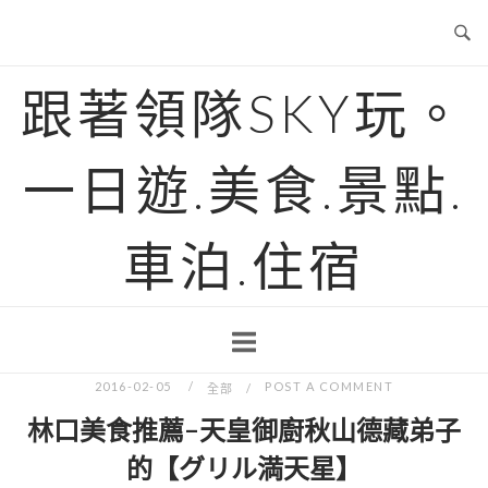
Skip
to
content
跟著領隊SKY玩。
一日遊.美食.景點.
車泊.住宿
2016-02-05
POST A COMMENT
全部
林口美食推薦-天皇御廚秋山德藏弟子
的【グリル満天星】