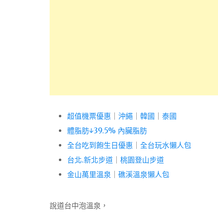
超值機票優惠
｜
沖繩
｜
韓國
｜
泰國
體脂肪↓39.5% 內臟脂肪
全台吃到飽生日優惠
｜
全台玩水懶人包
台北.新北步道
｜
桃園登山步道
金山萬里溫泉
｜
礁溪溫泉懶人包
說道台中泡溫泉，