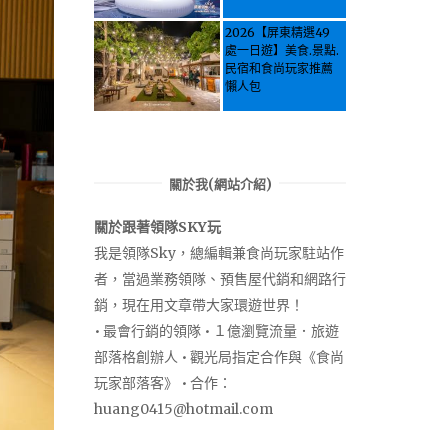
Activities & Food,
Let the guide take
2026【屏東精選49
you through it all!
處一日遊】美食.景點.
民宿和食尚玩家推薦
懶人包
關於我(網站介紹)
關於跟著領隊SKY玩
我是領隊Sky，總編輯兼食尚玩家駐站作
者，當過業務領隊、預售屋代銷和網路行
銷，現在用文章帶大家環遊世界！
• 最會行銷的領隊 • １億瀏覽流量．旅遊
部落格創辦人 • 觀光局指定合作與《食尚
玩家部落客》 • 合作：
huang0415@hotmail.com