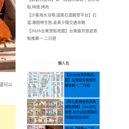
點.林道.烤肉
【沙崙海水浴場.滬尾石滬觀景平台】石
滬.潮間帶生態.金黃夕陽交通攻略
【2026台東景點地圖】台東最夯旅遊景
點推薦一.二日遊
懶人包
【2026台東景點地
圖】台東最夯旅遊景
還可以
點推薦一.二日遊
【彰化鹿港老街美食.
景點推薦】20+必吃
美食.10大必逛景點與
交通住宿全指南
2026【嘉義一二日