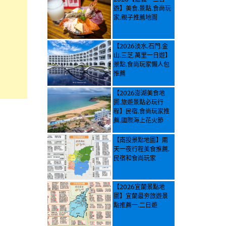
遊】美食.景點.食尚玩
家.親子推薦地圖
【2026淡水.石門.金
山.三芝.萬里一日遊】
景點.食尚玩家懶人包
推薦
【2026澎湖美食地
圖.旅遊景點必玩行
程】民宿.食尚玩家推
薦.國際海上花火節
【南投景點地圖】兩
天一夜行程美食推薦.
民宿和食尚玩家
【2026宜蘭景點地
圖】宜蘭最夯旅遊景
點推薦一.二日遊