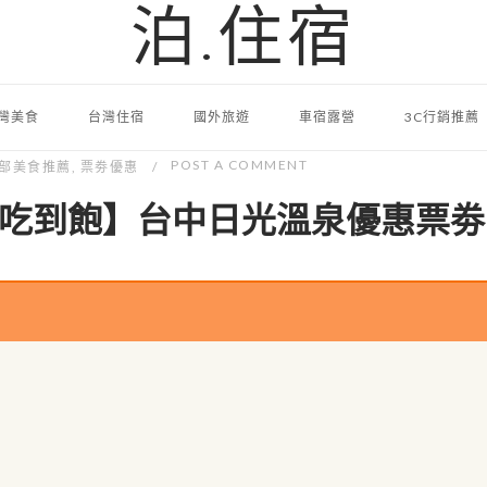
泊.住宿
灣美食
台灣住宿
國外旅遊
車宿露營
3C行銷推薦
POST A COMMENT
部美食推薦
,
票劵優惠
吃到飽】台中日光溫泉優惠票劵