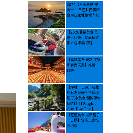
2026【台東景點.美
食一.二日遊】民宿和
食尚玩家推薦懶人包
【2026苗栗美食.景
點一日遊】食尚玩家
懶人包.私房行程
【高雄美食.景點.民宿
和食尚玩家】推薦一
日遊
【坪林一日遊】新北
坪林怎麼玩？茶鄉秘
境.玩水美食.領隊帶你
玩透透！[Pinglin
One-Day Trip]
How to explore
【花蓮美食.景點親子
Pinglin, New
一日遊】食尚玩家推
Taipei? Tea Village
薦地圖
Secrets, Water