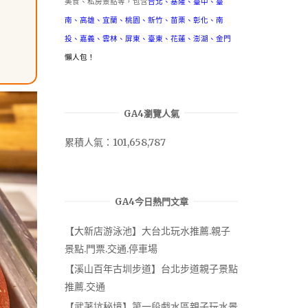
美食、私房景點等，包含
台北
、
基隆
、
臺中
、
臺
南
、
高雄
、
宜蘭
、
桃園
、
新竹
、
苗栗
、
彰化
、
南
投
、
嘉義
、
雲林
、
屏東
、
臺東
、
花蓮
、
澎湖
、
金門
懶人包！
GA4瀏覽人氣
累積人氣：101,658,787
GA4今日熱門文章
【大新店游泳池】大台北玩水推薦.親子
景點.門票.交通.停車場
【溪山百年古圳步道】台北步道親子景點
推薦.交通
【武荖坑秘境】第一段戲水區親子玩水景