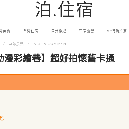
泊.住宿
灣美食
台灣住宿
國外旅遊
車宿露營
3C行銷推薦
POST A COMMENT
中部景點
動漫彩繪巷】超好拍懷舊卡通
包