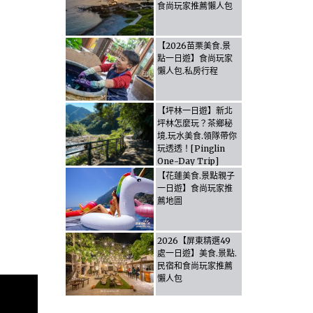
食尚玩家推薦懶人包
【2026苗栗美食.景
點一日遊】食尚玩家
懶人包.私房行程
【坪林一日遊】新北
坪林怎麼玩？茶鄉秘
境.玩水美食.領隊帶你
玩透透！[Pinglin
One-Day Trip]
How to explore
【花蓮美食.景點親子
Pinglin, New
一日遊】食尚玩家推
Taipei? Tea Village
薦地圖
Secrets, Water
Activities & Food,
Let the guide take
2026【屏東精選49
you through it all!
處一日遊】美食.景點.
民宿和食尚玩家推薦
懶人包