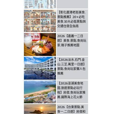
【彰化鹿港老街美食.
景點推薦】20+必吃
美食.10大必逛景點與
交通住宿全指南
2026【嘉義一二日
遊】美食.景點.食尚玩
家.親子推薦地圖
【2026淡水.石門.金
山.三芝.萬里一日遊】
景點.食尚玩家懶人包
推薦
【2026澎湖美食地
圖.旅遊景點必玩行
程】民宿.食尚玩家推
薦.國際海上花火節
2026【台東景點.美
食一.二日遊】民宿和