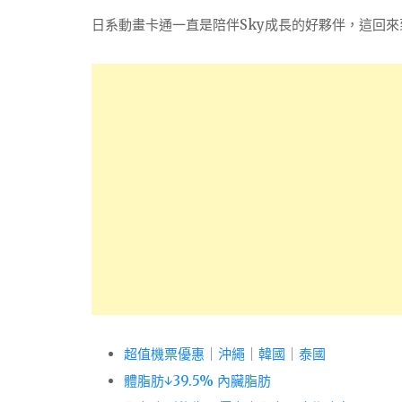
日系動畫卡通一直是陪伴Sky成長的好夥伴，這回
超值機票優惠
｜
沖繩
｜
韓國
｜
泰國
體脂肪↓39.5% 內臟脂肪