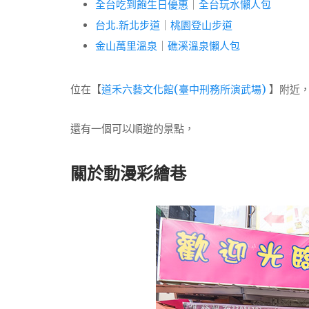
全台吃到飽生日優惠
｜
全台玩水懶人包
台北.新北步道
｜
桃園登山步道
金山萬里溫泉
｜
礁溪溫泉懶人包
位在【
道禾六藝文化館(臺中刑務所演武場)
】附近
還有一個可以順遊的景點，
關於動漫彩繪巷