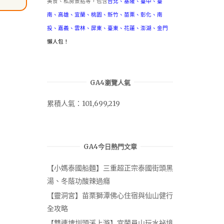
美食、私房景點等，包含
台北
、
基隆
、
臺中
、
臺
南
、
高雄
、
宜蘭
、
桃園
、
新竹
、
苗栗
、
彰化
、
南
投
、
嘉義
、
雲林
、
屏東
、
臺東
、
花蓮
、
澎湖
、
金門
懶人包！
GA4瀏覽人氣
累積人氣：101,699,219
GA4今日熱門文章
【小媽泰國船麵】三重超正宗泰國街頭黑
湯、冬蔭功酸辣過癮
【靈洞宮】苗栗獅潭佛心住宿與仙山健行
全攻略
【雙連埤圳頭溪上游】宜蘭員山玩水祕境