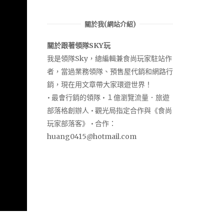
關於我(網站介紹)
關於跟著領隊SKY玩
我是領隊Sky，總編輯兼食尚玩家駐站作
者，當過業務領隊、預售屋代銷和網路行
銷，現在用文章帶大家環遊世界！
• 最會行銷的領隊 • １億瀏覽流量．旅遊
部落格創辦人 • 觀光局指定合作與《食尚
玩家部落客》 • 合作：
huang0415@hotmail.com