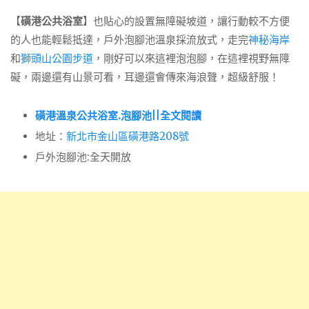
【
磺港公共浴室
】也貼心的設置無障礙坡道，讓行動較不方便
的人也能輕鬆抵達，戶外泡腳池溫泉採流放式，走完
神秘海岸
和
獅頭山公園步道
，剛好可以來這裡泡泡腳，在這裡視野無障
礙，兩邊還有山景可看，耳邊還會傳來海浪聲，超級舒服！
磺港溫泉公共浴室.泡腳池||全文閱讀
地址：
新北市金山區磺港路208號
戶外泡腳池:全天開放