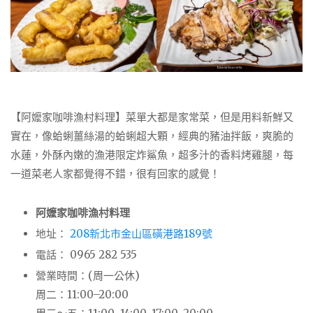
【阿嬤家咖啡漁村料理】菜單大都是家常菜，但是用料新鮮又
實在，像蛤蜊薑絲湯的蛤蜊超大顆，經典的豬油拌飯，爽脆的
水蓮，外酥內嫩的漁港限定炸鯊魚，超多汁的香料烤雞腿，每
一道菜老人家都覺得不錯，很有回家的感覺！
阿嬤家咖啡漁村料理
地址：
208新北市金山區磺港路189號
電話： 0965 282 535
營業時間：(周一公休)
周二：11:00–20:00