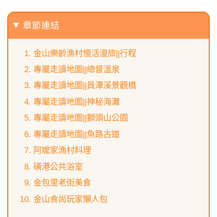
章節連結
金山樂齡漁村慢活漫旅||行程
專屬走讀地圖||總督溫泉
專屬走讀地圖||員潭溪景觀橋
專屬走讀地圖||神秘海灘
專屬走讀地圖||獅頭山公園
專屬走讀地圖||魚路古道
阿嬤家漁村料理
磺港公共浴室
金包里老街美食
金山食尚玩家懶人包