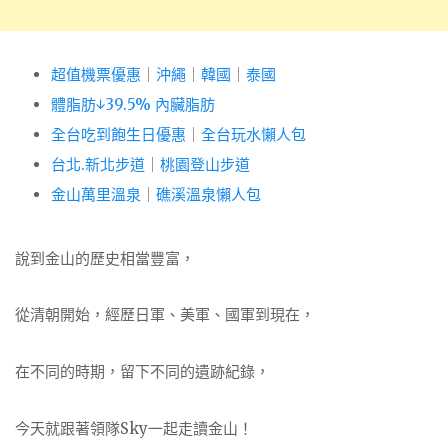
超值機票優惠
｜
沖繩
｜
韓國
｜
泰國
體脂肪↓39.5% 內臟脂肪
全台吃到飽生日優惠
｜
全台玩水懶人包
台北.新北步道
｜
桃園登山步道
金山萬里溫泉
｜
礁溪溫泉懶人包
說到金山的歷史相當豐富，
從清朝開始，經歷日軍、美軍、國軍到現在，
在不同的時期，留下不同的遺跡紀錄，
今天就跟著領隊Sky一起走讀金山！