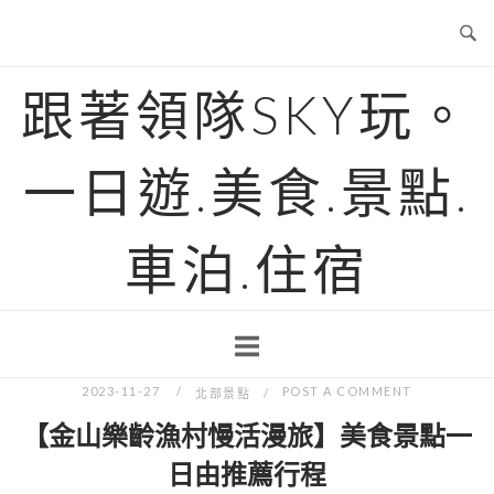
Skip
to
content
跟著領隊SKY玩。
一日遊.美食.景點.
車泊.住宿
2023-11-27
POST A COMMENT
北部景點
【金山樂齡漁村慢活漫旅】美食景點一
日由推薦行程