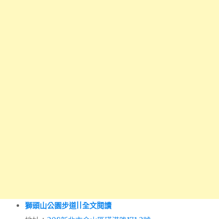
獅頭山公園步道||全文閱讀