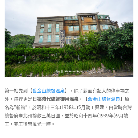
第一站先到【
舊金山總督溫泉
】，除了對面有超大的停車場之
外，這裡更是
日據時代總督御用溫泉
，【
舊金山總督溫泉
】原
名為”新館”，於昭和十三年(1938年)5月動工興建，由當時台灣
總督府臺北州撥款三萬日圓，並於昭和十四年(1939年)9月竣
工，完工後曾風光一時。