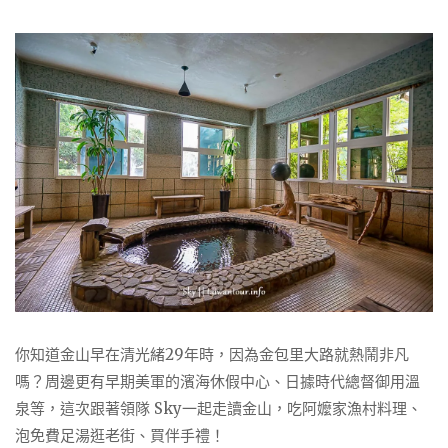
你知道金山早在清光緒29年時，因為金包里大路就熱鬧非凡
嗎？周邊更有早期美軍的濱海休假中心、日據時代總督御用溫
泉等，這次跟著領隊 Sky一起走讀金山，吃阿嬤家漁村料理、
泡免費足湯逛老街、買伴手禮！