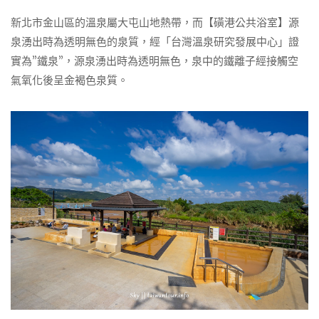
新北市金山區的溫泉屬大屯山地熱帶，而【磺港公共浴室】源
泉湧出時為透明無色的泉質，經「台灣溫泉研究發展中心」證
實為”鐵泉”，源泉湧出時為透明無色，泉中的鐵離子經接觸空
氣氧化後呈金褐色泉質。