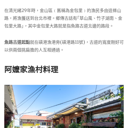
在清光緒29年時，金山區﹙舊稱為金包里﹚的漁民多由這條山
路，將漁獲送到台北市裡。鄉傳古話有｢草山風、竹子湖雨、金
包里大路｣，其中金包里大路就是指魚路古道北邊的路段。
魚路古道起點
就在磺港漁港旁(磺港路11號)，古道的寬度剛好可
以供兩個挑扁擔的人互相通過。
阿嬤家漁村料理