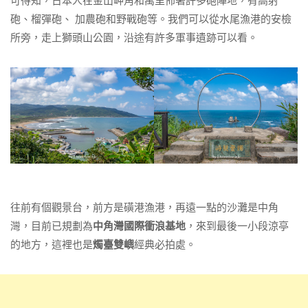
可得知，日本人在金山岬角和萬里佈署許多砲陣地，有高射
砲、榴彈砲、 加農砲和野戰砲等。我們可以從水尾漁港的安檢
所旁，走上獅頭山公園，沿途有許多軍事遺跡可以看。
往前有個觀景台，前方是磺港漁港，再遠一點的沙灘是中角
灣，目前已規劃為
中角灣國際衝浪基地
，來到最後一小段涼亭
的地方，這裡也是
燭臺雙嶼
經典必拍處。