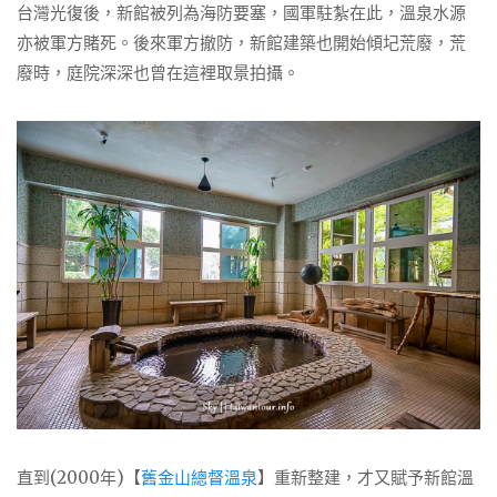
台灣光復後，新館被列為海防要塞，國軍駐紮在此，溫泉水源
亦被軍方賭死。後來軍方撤防，新館建築也開始傾圮荒廢，荒
廢時，庭院深深也曾在這裡取景拍攝。
直到(2000年)【
舊金山總督溫泉
】重新整建，才又賦予新館溫