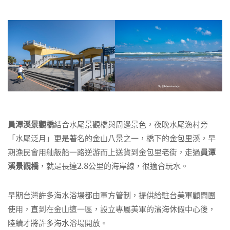
員潭溪景觀橋
結合水尾景觀橋與周邊景色，夜晚水尾漁村旁
「水尾泛月」更是著名的金山八景之一，橋下的金包里溪，早
期漁民會用舢舨船一路逆游而上送貨到金包里老街，走過
員潭
溪景觀橋
，就是長達2.8公里的海岸線，很適合玩水。
早期台灣許多海水浴場都由軍方管制，提供給駐台美軍顧問團
使用，直到在金山這一區，設立專屬美軍的濱海休假中心後，
陸續才將許多海水浴場開放。