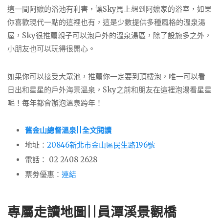
這一間阿嬤的浴池有利害，讓Sky馬上想到阿嬤家的浴室，如果
你喜歡現代一點的這裡也有，這是少數提供多種風格的溫泉湯
屋，Sky很推薦親子可以泡戶外的溫泉湯區，除了設施多之外，
小朋友也可以玩得很開心。
如果你可以接受大眾池，推薦你一定要到頂樓泡，唯一可以看
日出和星星的戶外海景溫泉，Sky之前和朋友在這裡泡湯看星星
呢！每年都會辦泡溫泉跨年！
舊金山總督溫泉||全文閱讀
地址：
20846新北市金山區民生路196號
電話： 02 2408 2628
票劵優惠：
連結
專屬走讀地圖||
員潭溪景觀橋