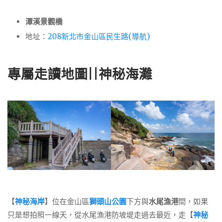
潭溪景觀橋
地址：
208新北市金山區民生路(導航)
專屬走讀地圖||神秘海灘
【
神秘海岸
】位在金山區
獅頭山公園
下方與
水尾漁港
間，如果
只是想拍照一線天，從水尾漁港防坡堤走過去最近，走【
神秘