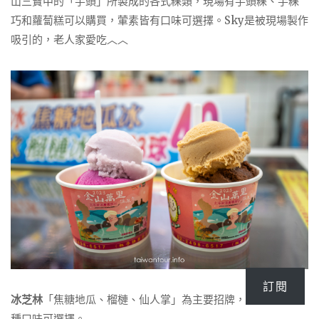
山三寶中的「芋頭」所製成的各式粿類，現場有芋頭粿、芋粿
巧和蘿蔔糕可以購買，葷素皆有口味可選擇。Sky是被現場製作
吸引的，老人家愛吃︿︿
訂閱
冰芝林
「焦糖地瓜、榴槤、仙人掌」為主要招牌，還有２０幾
種口味可選擇。