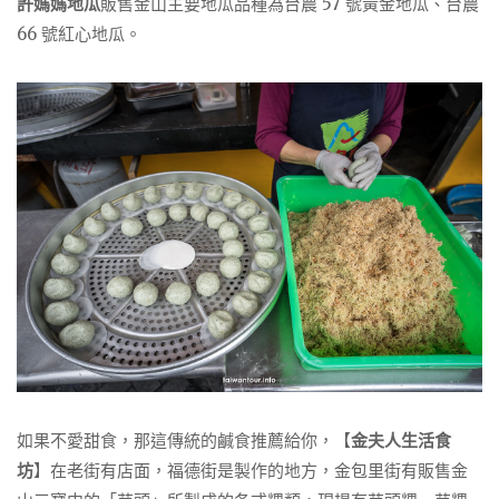
許媽媽地瓜
販售金山主要地瓜品種為台農 57 號黃金地瓜、台農
66 號紅心地瓜。
如果不愛甜食，那這傳統的鹹食推薦給你，【
金夫人生活食
坊
】在老街有店面，福德街是製作的地方，金包里街有販售金