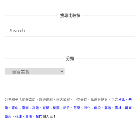
搜尋比較快
分類
分
類
分享親子活動好去處、旅遊路線、雨天備案、小吃美食、私房景點等，包含
台北
、
基
隆
、
臺中
、
臺南
、
高雄
、
宜蘭
、
桃園
、
新竹
、
苗栗
、
彰化
、
南投
、
嘉義
、
雲林
、
屏東
、
臺東
、
花蓮
、
澎湖
、
金門
懶人包！