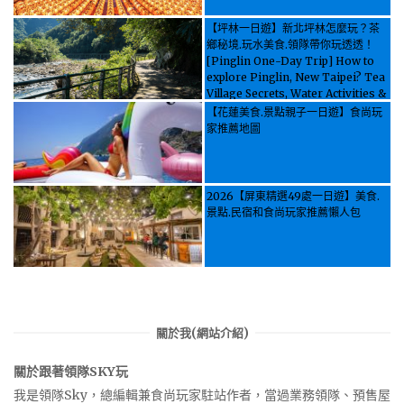
【坪林一日遊】新北坪林怎麼玩？茶
鄉秘境.玩水美食.領隊帶你玩透透！
[Pinglin One-Day Trip] How to
explore Pinglin, New Taipei? Tea
Village Secrets, Water Activities &
Food, Let the guide take you
【花蓮美食.景點親子一日遊】食尚玩
through it all!
家推薦地圖
2026【屏東精選49處一日遊】美食.
景點.民宿和食尚玩家推薦懶人包
關於我(網站介紹)
關於跟著領隊SKY玩
我是領隊Sky，總編輯兼食尚玩家駐站作者，當過業務領隊、預售屋