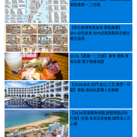
景點推薦一.二日遊
【彰化鹿港老街美食.景點推薦】
20+必吃美食.10大必逛景點與交通住
宿全指南
2026【嘉義一二日遊】美食.景點.食
尚玩家.親子推薦地圖
【2026淡水.石門.金山.三芝.萬里一日
遊】景點.食尚玩家懶人包推薦
【2026澎湖美食地圖.旅遊景點必玩
行程】民宿.食尚玩家推薦.國際海上花
火節