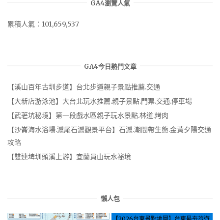
GA4瀏覽人氣
累積人氣：101,659,537
GA4今日熱門文章
【溪山百年古圳步道】台北步道親子景點推薦.交通
【大新店游泳池】大台北玩水推薦.親子景點.門票.交通.停車場
【武荖坑秘境】第一段戲水區親子玩水景點.林道.烤肉
【沙崙海水浴場.滬尾石滬觀景平台】石滬.潮間帶生態.金黃夕陽交通
攻略
【雙連埤圳頭溪上游】宜蘭員山玩水祕境
懶人包
【2026台東景點地圖】台東最夯旅遊