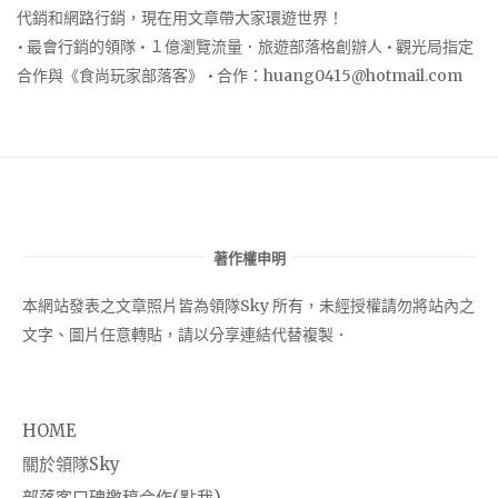
代銷和網路行銷，現在用文章帶大家環遊世界！
• 最會行銷的領隊 • １億瀏覽流量．旅遊部落格創辦人 • 觀光局指定
合作與《食尚玩家部落客》 • 合作：
huang0415@hotmail.com
著作權申明
本網站發表之文章照片皆為領隊Sky 所有，未經授權請勿將站內之
文字、圖片任意轉貼，請以分享連結代替複製．
HOME
關於領隊Sky
部落客口碑邀稿合作(點我)