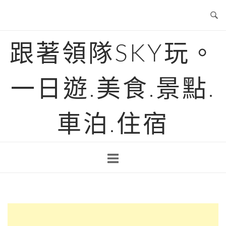
Skip
to
content
跟著領隊SKY玩。
一日遊.美食.景點.
車泊.住宿