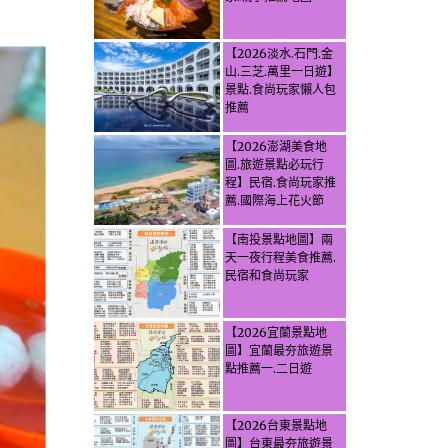
【2026淡水.石門.金
山.三芝.萬里一日遊】
景點.食尚玩家懶人包
推薦
【2026澎湖美食地
圖.旅遊景點必玩行
程】民宿.食尚玩家推
薦.國際海上花火節
【南投景點地圖】兩
天一夜行程美食推薦.
民宿和食尚玩家
【2026宜蘭景點地
圖】宜蘭最夯旅遊景
點推薦一.二日遊
【2026台東景點地
圖】台東最夯旅遊景