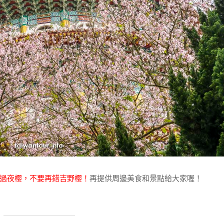
過夜櫻，不要再錯吉野櫻！
再提供周邊美食和景點給大家喔！