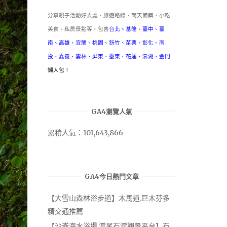
分享親子活動好去處、旅遊路線、雨天備案、小吃
美食、私房景點等，包含
台北
、
基隆
、
臺中
、
臺
南
、
高雄
、
宜蘭
、
桃園
、
新竹
、
苗栗
、
彰化
、
南
投
、
嘉義
、
雲林
、
屏東
、
臺東
、
花蓮
、
澎湖
、
金門
懶人包！
GA4瀏覽人氣
累積人氣：101,643,866
GA4今日熱門文章
【大雪山森林浴步道】木馬道.巨木芬多
精交通推薦
【沙崙海水浴場.滬尾石滬觀景平台】石