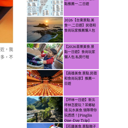
點推薦一.二日遊
2026【台東景點.美
食一.二日遊】民宿和
食尚玩家推薦懶人包
【2026苗栗美食.景
很近，我
點一日遊】食尚玩家
很多，不
懶人包.私房行程
【高雄美食.景點.民宿
和食尚玩家】推薦一
日遊
【坪林一日遊】新北
坪林怎麼玩？茶鄉秘
境.玩水美食.領隊帶你
玩透透！[Pinglin
One-Day Trip]
How to explore
【花蓮美食.景點親子