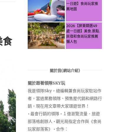
Pinglin, New
一日遊】食尚玩家推
Taipei? Tea Village
薦地圖
Secrets, Water
Activities & Food,
Let the guide take
2026【屏東精選49
you through it all!
處一日遊】美食.景點.
民宿和食尚玩家推薦
美食
懶人包
關於我(網站介紹)
關於跟著領隊SKY玩
我是領隊Sky，總編輯兼食尚玩家駐站作
者，當過業務領隊、預售屋代銷和網路行
銷，現在用文章帶大家環遊世界！
• 最會行銷的領隊 • １億瀏覽流量．旅遊
部落格創辦人 • 觀光局指定合作與《食尚
玩家部落客》 • 合作：