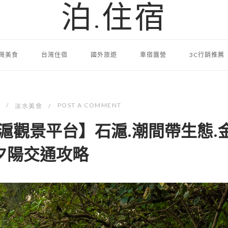
泊.住宿
灣美食
台灣住宿
國外旅遊
車宿露營
3C行銷推薦
POST A COMMENT
淡水美食
滬觀景平台】石滬.潮間帶生態.
夕陽交通攻略