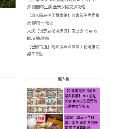
滬.潮間帶生態.金黃夕陽交通攻略
【旅人驛站中正藏書館】台東親子民宿推
薦.腳踏車.地址
大溪【後慈湖秘境步道】怎麼去.門票.地
圖.交通.餐廳
【巴陵古道】桃園復興鄉拉拉山秘境推薦
親子景點
懶人包
【彰化鹿港老街美食.
景點推薦】20+必吃
美食.10大必逛景點與
交通住宿全指南
2026【嘉義一二日
遊】美食.景點.食尚玩
家.親子推薦地圖