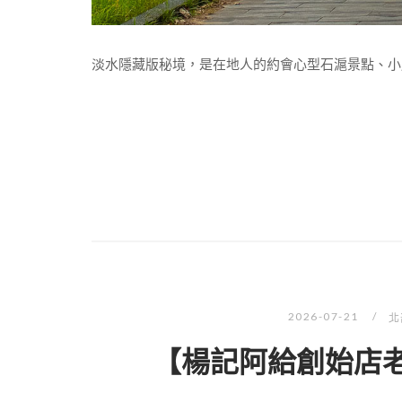
淡水隱藏版秘境，是在地人的約會心型石滬景點、小
2026-07-21
北
【楊記阿給創始店