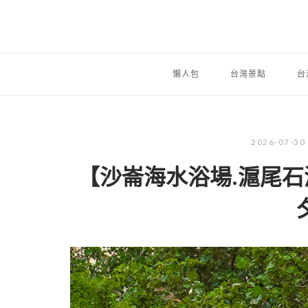
懶人包
台灣景點
台
2026-07-30
【沙崙海水浴場.滬尾石