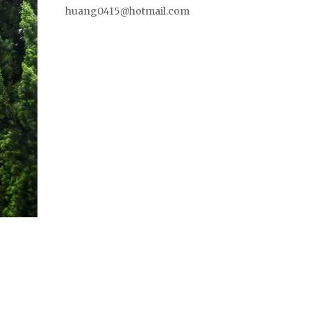
huang0415@hotmail.com