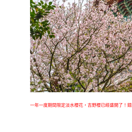
一年一度期間限定淡水櫻花，吉野櫻已經盛開了！
錯