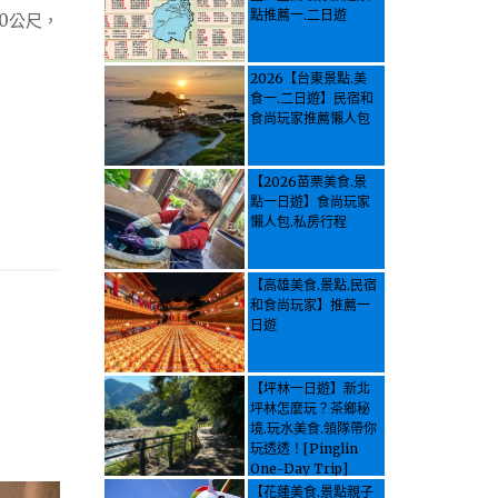
點推薦一.二日遊
0公尺，
2026【台東景點.美
食一.二日遊】民宿和
食尚玩家推薦懶人包
【2026苗栗美食.景
點一日遊】食尚玩家
懶人包.私房行程
【高雄美食.景點.民宿
和食尚玩家】推薦一
日遊
【坪林一日遊】新北
坪林怎麼玩？茶鄉秘
境.玩水美食.領隊帶你
玩透透！[Pinglin
One-Day Trip]
How to explore
【花蓮美食.景點親子