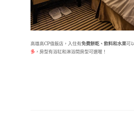
高雄高CP值飯店，入住有
免費餅乾、飲料和水果
可
多
，房型有浴缸和淋浴間房型可選喔！