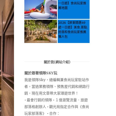
Pinglin, New
一日遊】食尚玩家推
Taipei? Tea Village
薦地圖
Secrets, Water
Activities & Food,
Let the guide take
2026【屏東精選49
you through it all!
處一日遊】美食.景點.
民宿和食尚玩家推薦
懶人包
關於我(網站介紹)
關於跟著領隊SKY玩
我是領隊Sky，總編輯兼食尚玩家駐站作
者，當過業務領隊、預售屋代銷和網路行
銷，現在用文章帶大家環遊世界！
• 最會行銷的領隊 • １億瀏覽流量．旅遊
部落格創辦人 • 觀光局指定合作與《食尚
玩家部落客》 • 合作：