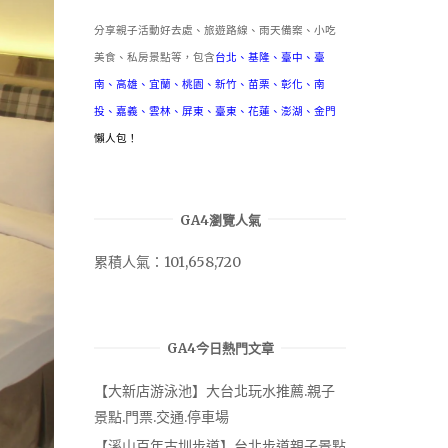
分享親子活動好去處、旅遊路線、雨天備案、小吃
美食、私房景點等，包含
台北
、
基隆
、
臺中
、
臺
南
、
高雄
、
宜蘭
、
桃園
、
新竹
、
苗栗
、
彰化
、
南
投
、
嘉義
、
雲林
、
屏東
、
臺東
、
花蓮
、
澎湖
、
金門
懶人包！
GA4瀏覽人氣
累積人氣：101,658,720
GA4今日熱門文章
【大新店游泳池】大台北玩水推薦.親子
景點.門票.交通.停車場
【溪山百年古圳步道】台北步道親子景點