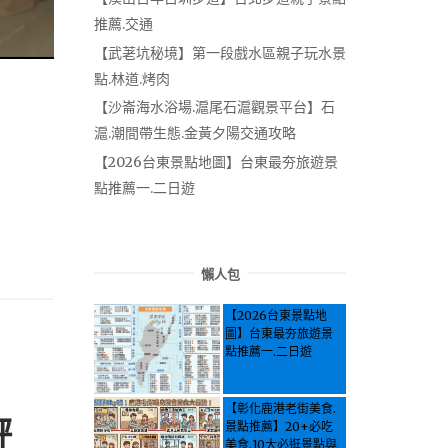
推薦.交通
【武荖坑秘境】第一段戲水區親子玩水景
點.林道.烤肉
！
【沙崙海水浴場.滬尾石滬觀景平台】石
滬.潮間帶生態.金黃夕陽交通攻略
【2026台東景點地圖】台東最夯旅遊景
點推薦一.二日遊
懶人包
【2026台東景點地
圖】台東最夯旅遊景
點推薦一.二日遊
【彰化鹿港老街美食.
評
景點推薦】20+必吃
美食.10大必逛景點與