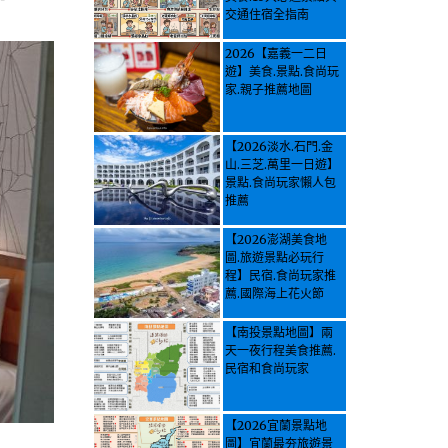
交通住宿全指南
2026【嘉義一二日
遊】美食.景點.食尚玩
家.親子推薦地圖
【2026淡水.石門.金
山.三芝.萬里一日遊】
景點.食尚玩家懶人包
推薦
【2026澎湖美食地
圖.旅遊景點必玩行
程】民宿.食尚玩家推
薦.國際海上花火節
【南投景點地圖】兩
天一夜行程美食推薦.
民宿和食尚玩家
【2026宜蘭景點地
圖】宜蘭最夯旅遊景