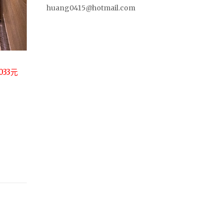
huang0415@hotmail.com
33元