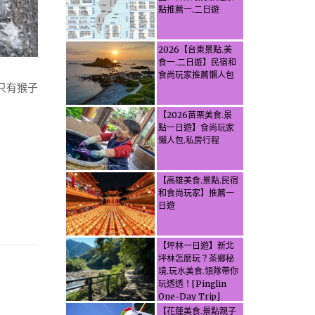
點推薦一.二日遊
2026【台東景點.美
食一.二日遊】民宿和
食尚玩家推薦懶人包
只有猴子
【2026苗栗美食.景
點一日遊】食尚玩家
懶人包.私房行程
【高雄美食.景點.民宿
和食尚玩家】推薦一
日遊
【坪林一日遊】新北
坪林怎麼玩？茶鄉秘
境.玩水美食.領隊帶你
玩透透！[Pinglin
One-Day Trip]
How to explore
【花蓮美食.景點親子