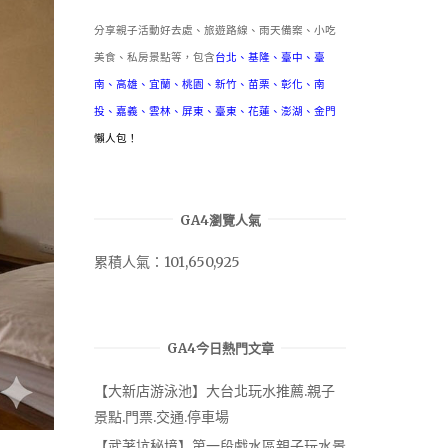
分享親子活動好去處、旅遊路線、雨天備案、小吃
美食、私房景點等，包含
台北
、
基隆
、
臺中
、
臺
南
、
高雄
、
宜蘭
、
桃園
、
新竹
、
苗栗
、
彰化
、
南
投
、
嘉義
、
雲林
、
屏東
、
臺東
、
花蓮
、
澎湖
、
金門
懶人包！
GA4瀏覽人氣
累積人氣：101,650,925
GA4今日熱門文章
【大新店游泳池】大台北玩水推薦.親子
景點.門票.交通.停車場
【武荖坑秘境】第一段戲水區親子玩水景