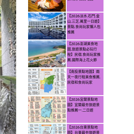
【2026淡水.石門.金
山.三芝.萬里一日遊】
景點.食尚玩家懶人包
推薦
【2026澎湖美食地
圖.旅遊景點必玩行
程】民宿.食尚玩家推
薦.國際海上花火節
【南投景點地圖】兩
天一夜行程美食推薦.
民宿和食尚玩家
【2026宜蘭景點地
圖】宜蘭最夯旅遊景
點推薦一.二日遊
【2026台東景點地
圖】台東最夯旅遊景