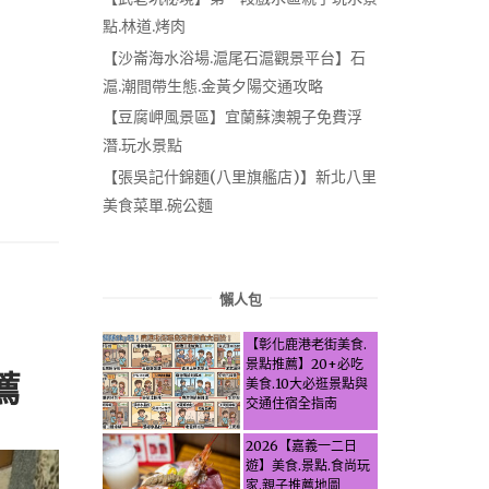
點.林道.烤肉
。
【沙崙海水浴場.滬尾石滬觀景平台】石
滬.潮間帶生態.金黃夕陽交通攻略
【豆腐岬風景區】宜蘭蘇澳親子免費浮
潛.玩水景點
【張吳記什錦麵(八里旗艦店)】新北八里
美食菜單.碗公麵
懶人包
【彰化鹿港老街美食.
景點推薦】20+必吃
薦
美食.10大必逛景點與
交通住宿全指南
2026【嘉義一二日
遊】美食.景點.食尚玩
家.親子推薦地圖