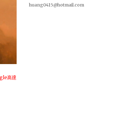
huang0415@hotmail.com
ogle高達