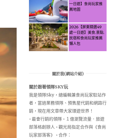
Pinglin, New
一日遊】食尚玩家推
Taipei? Tea Village
薦地圖
Secrets, Water
Activities & Food,
Let the guide take
2026【屏東精選49
you through it all!
處一日遊】美食.景點.
民宿和食尚玩家推薦
懶人包
關於我(網站介紹)
關於跟著領隊SKY玩
我是領隊Sky，總編輯兼食尚玩家駐站作
者，當過業務領隊、預售屋代銷和網路行
銷，現在用文章帶大家環遊世界！
• 最會行銷的領隊 • １億瀏覽流量．旅遊
部落格創辦人 • 觀光局指定合作與《食尚
玩家部落客》 • 合作：